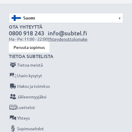
varmistamiseksi lataa akku täyteen ennen
ensimmäistä käyttökertaa.
▾
Älä missaa kuvauksellista hetkeä CELLONIC LCD-
OTA YHTEYTTÄ
0800 918 243
info@subtel.fi
laturin ansiosta, 3 vuoden takuu!
Ma - Pe: 11:00 - 22:00
Yhteydenottolomake
Peruuta sopimus
TIETOA SUBTELISTA
Tietoa meistä
Usein kysytyt
Maksu ja toimitus
Jälleenmyyjäksi
Luettelot
Yhteys
Sopimusehdot