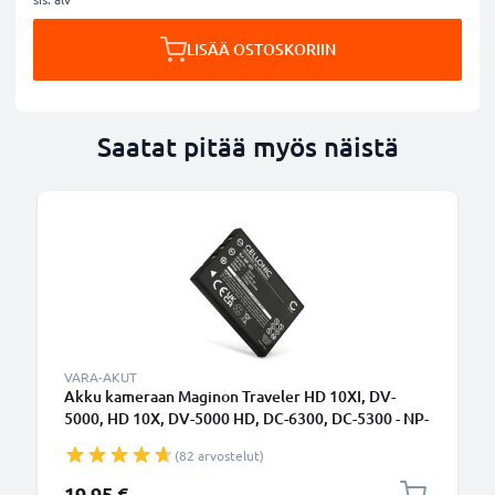
LISÄÄ OSTOSKORIIN
Saatat pitää myös näistä
VARA-AKUT
Akku kameraan Maginon Traveler HD 10XI, DV-
5000, HD 10X, DV-5000 HD, DC-6300, DC-5300 - NP-
60 (1180mAh, 3.7V) tuotemerkiltä CELLONIC
(82 arvostelut)
19,95 €