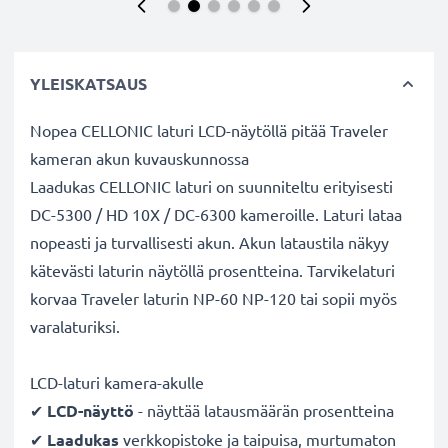
YLEISKATSAUS
Nopea CELLONIC laturi LCD-näytöllä pitää Traveler
kameran akun kuvauskunnossa
Laadukas CELLONIC laturi on suunniteltu erityisesti
DC-5300 / HD 10X / DC-6300 kameroille. Laturi lataa
nopeasti ja turvallisesti akun. Akun lataustila näkyy
kätevästi laturin näytöllä prosentteina. Tarvikelaturi
korvaa Traveler laturin NP-60 NP-120 tai sopii myös
varalaturiksi.
LCD-laturi kamera-akulle
✔
LCD-näyttö
- näyttää latausmäärän prosentteina
✔
Laadukas
verkkopistoke ja taipuisa, murtumaton