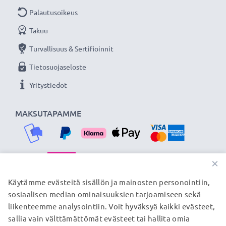
Palautusoikeus
Takuu
Turvallisuus & Sertifioinnit
Tietosuojaseloste
Yritystiedot
MAKSUTAPAMME
×
TOIMITUSKUMPPANIMME
Käytämme evästeitä sisällön ja mainosten personointiin,
sosiaalisen median ominaisuuksien tarjoamiseen sekä
liikenteemme analysointiin. Voit hyväksyä kaikki evästeet,
sallia vain välttämättömät evästeet tai hallita omia
© subtel.fi 2026