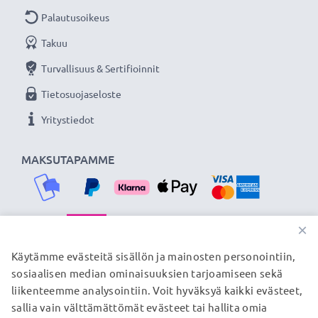
Palautusoikeus
Takuu
Turvallisuus & Sertifioinnit
Tietosuojaseloste
Yritystiedot
MAKSUTAPAMME
×
TOIMITUSKUMPPANIMME
Käytämme evästeitä sisällön ja mainosten personointiin,
sosiaalisen median ominaisuuksien tarjoamiseen sekä
liikenteemme analysointiin. Voit hyväksyä kaikki evästeet,
sallia vain välttämättömät evästeet tai hallita omia
© subtel.fi 2026