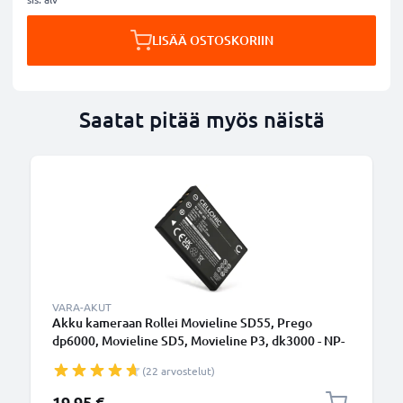
LISÄÄ OSTOSKORIIN
Saatat pitää myös näistä
VARA-AKUT
Akku kameraan Rollei Movieline SD55, Prego
dp6000, Movieline SD5, Movieline P3, dk3000 - NP-
60 (1180mAh, 3.7V) tuotemerkiltä CELLONIC
(22 arvostelut)
19,95 €