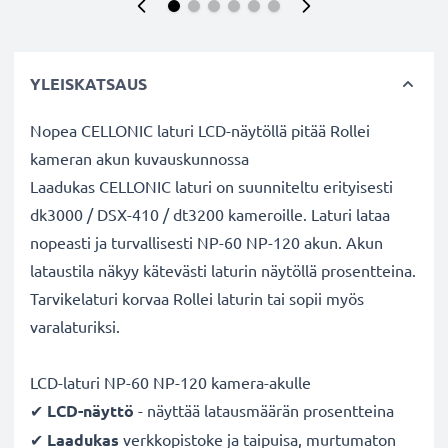
YLEISKATSAUS
Nopea CELLONIC laturi LCD-näytöllä pitää Rollei
kameran akun kuvauskunnossa
Laadukas CELLONIC laturi on suunniteltu erityisesti
dk3000 / DSX-410 / dt3200 kameroille. Laturi lataa
nopeasti ja turvallisesti NP-60 NP-120 akun. Akun
lataustila näkyy kätevästi laturin näytöllä prosentteina.
Tarvikelaturi korvaa Rollei laturin tai sopii myös
varalaturiksi.
LCD-laturi NP-60 NP-120 kamera-akulle
✔
LCD-näyttö
- näyttää latausmäärän prosentteina
✔
Laadukas
verkkopistoke ja taipuisa, murtumaton