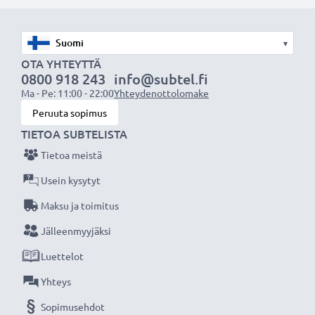
varmistamiseksi lataa akku täyteen ennen
ensimmäistä käyttökertaa.
▾
Älä missaa kuvauksellista hetkeä CELLONIC LCD-
OTA YHTEYTTÄ
0800 918 243
info@subtel.fi
laturin ansiosta, 3 vuoden takuu!
Ma - Pe: 11:00 - 22:00
Yhteydenottolomake
Peruuta sopimus
TIETOA SUBTELISTA
Tietoa meistä
Usein kysytyt
Maksu ja toimitus
Jälleenmyyjäksi
Luettelot
Yhteys
Sopimusehdot