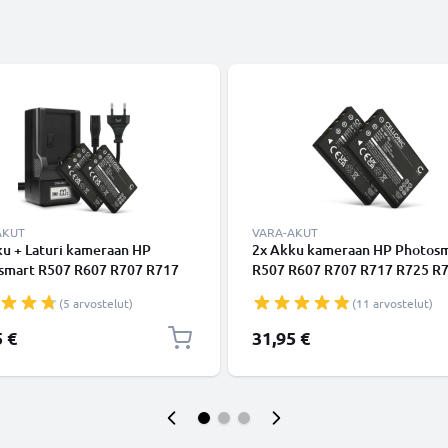
AKUT
VARA-AKUT
ku + Laturi kameraan HP
2x Akku kameraan HP Photos
smart R507 R607 R707 R717
R507 R607 R707 R717 R725 R
R727 R817 R818 R827 R837
R817 R818 R827 R837 R847 R
(5 arvostelut)
(11 arvostelut)
R926 R927 - L1812A L1812B
R927 - L1812A L1812B NP-60 
 R07 (1180mAh, 3.7V)
(1180mAh, 3.7V) tuotemerkilt
5 €
31,95 €
merkiltä CELLONIC
CELLONIC