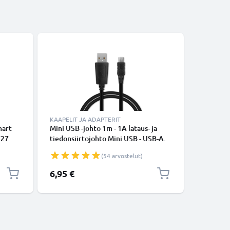
KAAPELIT JA ADAPTERIT
KAAPELIT
mart
Mini USB -johto 1m - 1A lataus- ja
Mini USB
727
tiedonsiirtojohto Mini USB - USB-A.
HP Photo
926
Musta PVC USB-kaapeli
M307 M4
(54 arvostelut)
R07
M447 M5
ä
E327 E33
6,95 €
6,95 €
1A, PVC-
CELLONI