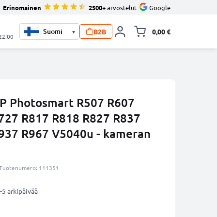
Erinomainen
2500+
arvostelut
Google
B2B
0,00 €
▾
Vaihda miniva
 22:00
HP Photosmart R507 R607
727 R817 R818 R827 R837
937 R967 V5040u - kameran
Tuotenumero: 111351
-5 arkipäivää