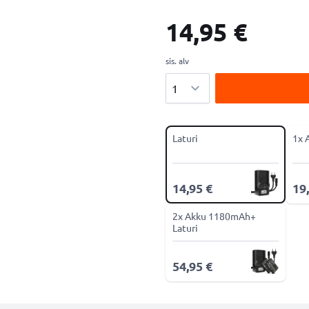
14,95 €
sis. alv
Määrä
Laturi
1x 
14,95 €
19
2x Akku 1180mAh+
Laturi
54,95 €