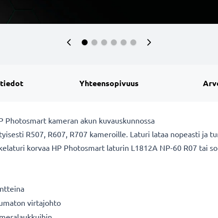
 tiedot
Yhteensopivuus
Arv
 HP Photosmart kameran akun kuvauskunnossa
isesti R507, R607, R707 kameroille. Laturi lataa nopeasti ja tur
vikelaturi korvaa HP Photosmart laturin L1812A NP-60 R07 tai so
ntteina
tumaton virtajohto
kameralaukkuihin