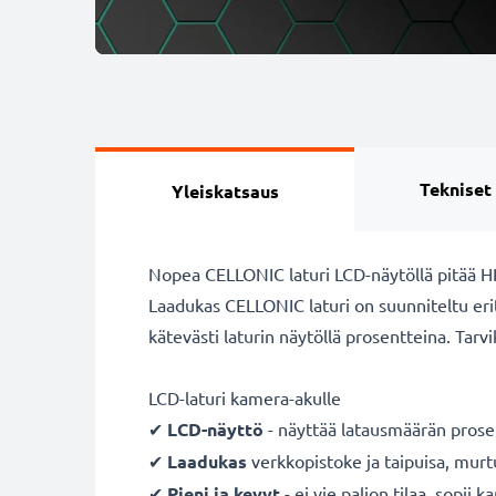
Tekniset
Yleiskatsaus
Nopea CELLONIC laturi LCD-näytöllä pitää
Laadukas CELLONIC laturi on suunniteltu erity
kätevästi laturin näytöllä prosentteina. Tar
LCD-laturi kamera-akulle
✔
LCD-näyttö
- näyttää latausmäärän prose
✔
Laadukas
verkkopistoke ja taipuisa, mur
✔
Pieni ja kevyt
- ei vie paljon tilaa, sopii 