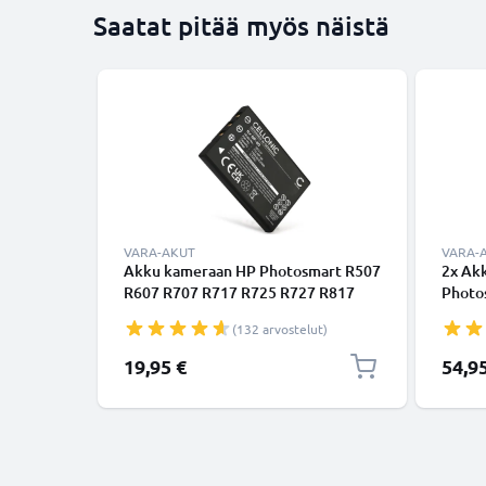
Saatat pitää myös näistä
VARA-AKUT
VARA-
Akku kameraan HP Photosmart R507
2x Ak
R607 R707 R717 R725 R727 R817
Photo
R818 R827 R837 R847 R926 R927 -
R725 
(132 arvostelut)
L1812A L1812B NP-60 R07
R847 
(1180mAh, 3.7V) tuotemerkiltä
NP-60
19,95 €
54,9
CELLONIC
tuote