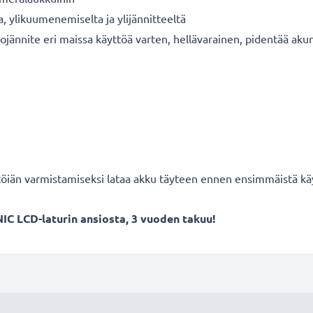
a, ylikuumenemiselta ja ylijännitteeltä
ojännite eri maissa käyttöä varten, hellävarainen, pidentää aku
töiän varmistamiseksi lataa akku täyteen ennen ensimmäistä kä
IC LCD-laturin ansiosta, 3 vuoden takuu!