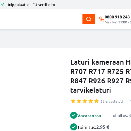
Huippulaatua - EU-sertifioitu
0800 918 243
Ma - Pe: 11:00 -
Laturi kameraan 
R707 R717 R725 R
R847 R926 R927 R
tarvikelaturi
(26 arvostelut)
Varastossa
Toimitus: 3
2.95 €
Toimitus: