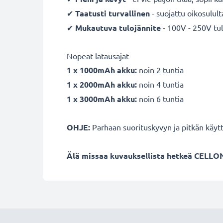
✔
Taatusti turvallinen
- suojattu oikosulult
✔
Mukautuva
tulojännite
- 100V - 250V tul
Nopeat latausajat
1 x 1000mAh akku:
noin 2 tuntia
1 x 2000mAh akku:
noin 4 tuntia
1 x 3000mAh akku:
noin 6 tuntia
OHJE:
Parhaan suorituskyvyn ja pitkän käyt
Älä missaa kuvauksellista hetkeä CELLON