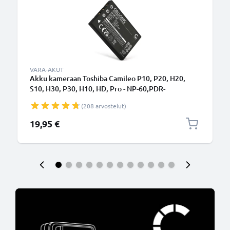
VARA-AKUT
Akku kameraan Toshiba Camileo P10, P20, H20,
S10, H30, P30, H10, HD, Pro - NP-60,PDR-
BT3,PX1425E-1BRS (1180mAh, 3.7V) tuotemerkiltä
(208 arvostelut)
CELLONIC
19,95 €