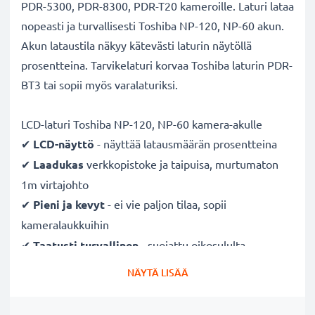
PDR-5300, PDR-8300, PDR-T20 kameroille. Laturi lataa
nopeasti ja turvallisesti Toshiba NP-120, NP-60 akun.
Akun lataustila näkyy kätevästi laturin näytöllä
prosentteina. Tarvikelaturi korvaa Toshiba laturin PDR-
BT3 tai sopii myös varalaturiksi.
LCD-laturi Toshiba NP-120, NP-60 kamera-akulle
✔
LCD-näyttö
- näyttää latausmäärän prosentteina
✔
Laadukas
verkkopistoke ja taipuisa, murtumaton
1m virtajohto
✔
Pieni ja kevyt
- ei vie paljon tilaa, sopii
kameralaukkuihin
✔
Taatusti turvallinen
- suojattu oikosululta,
ylikuumenemiselta ja ylijännitteeltä
NÄYTÄ LISÄÄ
✔
Mukautuva
tulojännite
- 100V - 250V tulojännite
eri maissa käyttöä varten, hellävarainen, pidentää