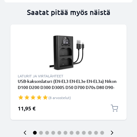
Saatat pitää myös näistä
LATURIT JA VIRTALÄHTEET
USB-kaksoislaturi (EN-EL3 EN-EL3e EN-EL3a) Nikon
D100 D200 D300 D300S D50 D700 D70s D80 D90-
laitteille + 1m + USB Kaapeli valmistajalta CELLONIC
(8 arvostelut)
11,95 €