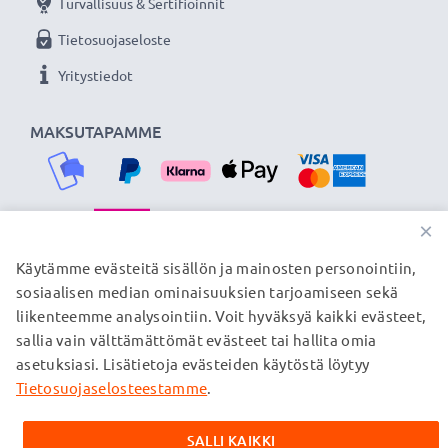
Turvallisuus & Sertifioinnit
Tietosuojaseloste
Yritystiedot
MAKSUTAPAMME
×
TOIMITUSKUMPPANIMME
Käytämme evästeitä sisällön ja mainosten personointiin,
sosiaalisen median ominaisuuksien tarjoamiseen sekä
liikenteemme analysointiin. Voit hyväksyä kaikki evästeet,
sallia vain välttämättömät evästeet tai hallita omia
© subtel.fi 2026
asetuksiasi. Lisätietoja evästeiden käytöstä löytyy
Kaikki hinnat sisältävät arvonlisäveron, mutta ei
toimituskuluja. Kaikki sivuillamme mainitut tavaramerkit ovat
Tietosuojaselosteestamme
.
omistajiensa rekisteröimiä tavaramerkkejä, ja ne mainitaan
verkkosivuillamme ainoastaan tuotteitamme koskevan
SALLI KAIKKI
tiedon vuoksi.