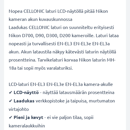
Nopea CELLONIC laturi LCD-näytöllä pitää Nikon
kameran akun kuvauskunnossa
Laadukas CELLONIC laturi on suunniteltu erityisesti
Nikon D700, D90, D300, D200 kameroille. Laturi lataa
nopeasti ja turvallisesti EN-EL3 EN-EL3e EN-EL3a
akun. Akun lataustila näkyy kätevästi laturin näytöllä
prosentteina. Tarvikelaturi korvaa Nikon laturin MH-
18a tai sopii myös varalaturiksi.
LCD-laturi EN-EL3 EN-EL3e EN-EL3a kamera-akulle
✔
LCD-näyttö
- näyttää latausmäärän prosentteina
✔
Laadukas
verkkopistoke ja taipuisa, murtumaton
virtajohto
✔
Pieni ja kevyt
- ei vie paljon tilaa, sopii
kameralaukkuihin