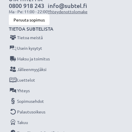
0800 918 243
info@subtel.fi
laturin ansiosta, 3 vuoden takuu!
Ma - Pe: 11:00 - 22:00
Yhteydenottolomake
Peruuta sopimus
TIETOA SUBTELISTA
Tietoa meistä
Usein kysytyt
Maksu ja toimitus
Jälleenmyyjäksi
Luettelot
Yhteys
Sopimusehdot
Palautusoikeus
Takuu