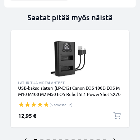
Saatat pitää myös näistä
LATURIT JA VIRTALÄHTEET
USB-kaksoislaturi (LP-E12) Canon EOS 100D EOS M
M10 M100 M2 M50 EOS Rebel SL1 PowerShot SX70
HS-laitteille + 1m + USB Kaapeli valmistajalta
(5 arvostelut)
CELLONIC
12,95 €