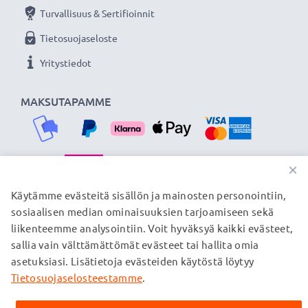
Turvallisuus & Sertifioinnit
Tietosuojaseloste
Yritystiedot
MAKSUTAPAMME
×
TOIMITUSKUMPPANIMME
Käytämme evästeitä sisällön ja mainosten personointiin,
sosiaalisen median ominaisuuksien tarjoamiseen sekä
liikenteemme analysointiin. Voit hyväksyä kaikki evästeet,
sallia vain välttämättömät evästeet tai hallita omia
© subtel.fi 2026
asetuksiasi. Lisätietoja evästeiden käytöstä löytyy
Kaikki hinnat sisältävät arvonlisäveron, mutta ei
toimituskuluja. Kaikki sivuillamme mainitut tavaramerkit ovat
Tietosuojaselosteestamme
.
omistajiensa rekisteröimiä tavaramerkkejä, ja ne mainitaan
verkkosivuillamme ainoastaan tuotteitamme koskevan