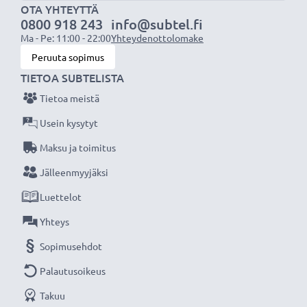
Älä missaa kuvauksellista hetkeä CELLONIC LCD-
OTA YHTEYTTÄ
0800 918 243
info@subtel.fi
laturin ansiosta, 3 vuoden takuu!
Ma - Pe: 11:00 - 22:00
Yhteydenottolomake
Peruuta sopimus
TIETOA SUBTELISTA
Tietoa meistä
Usein kysytyt
Maksu ja toimitus
Jälleenmyyjäksi
Luettelot
Yhteys
Sopimusehdot
Palautusoikeus
Takuu