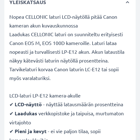
YLEISKATSAUS
Nopea CELLONIC laturi LCD-näytöllä pitää Canon
kameran akun kuvauskunnossa
Laadukas CELLONIC laturi on suunniteltu erityisesti
Canon EOS M, EOS 100D kameroille. Laturi lataa
nopeasti ja turvallisesti LP-E12 akun. Akun lataustila
näkyy kätevästi laturin näytöllä prosentteina.
Tarvikelaturi korvaa Canon laturin LC-E12 tai sopii
myös varalaturiksi.
LCD-laturi LP-E12 kamera-akulle
✔
LCD-näyttö
- näyttää latausmäärän prosentteina
✔
Laadukas
verkkopistoke ja taipuisa, murtumaton
virtajohto
✔
Pieni ja kevyt
- ei vie paljon tilaa, sopii