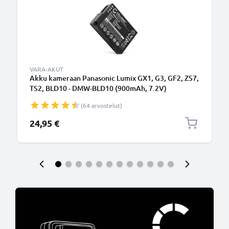
VARA-AKUT
Akku kameraan Panasonic Lumix GX1, G3, GF2, ZS7,
TS2, BLD10 - DMW-BLD10 (900mAh, 7.2V)
tuotemerkiltä CELLONIC
(64 arvostelut)
24,95 €