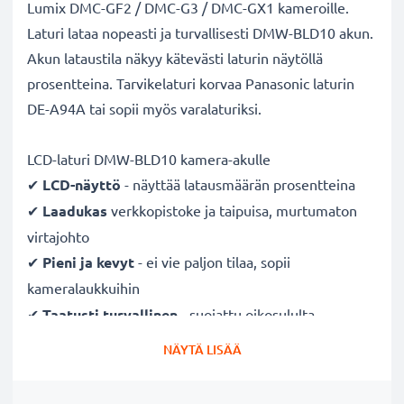
Lumix DMC-GF2 / DMC-G3 / DMC-GX1 kameroille.
Laturi lataa nopeasti ja turvallisesti DMW-BLD10 akun.
Akun lataustila näkyy kätevästi laturin näytöllä
prosentteina. Tarvikelaturi korvaa Panasonic laturin
DE-A94A tai sopii myös varalaturiksi.
LCD-laturi DMW-BLD10 kamera-akulle
✔
LCD-näyttö
- näyttää latausmäärän prosentteina
✔
Laadukas
verkkopistoke ja taipuisa, murtumaton
virtajohto
✔
Pieni ja kevyt
- ei vie paljon tilaa, sopii
kameralaukkuihin
✔
Taatusti turvallinen
- suojattu oikosululta,
ylikuumenemiselta ja ylijännitteeltä
NÄYTÄ LISÄÄ
✔
Mukautuva
tulojännite
- 100V - 250V tulojännite
eri maissa käyttöä varten, hellävarainen, pidentää