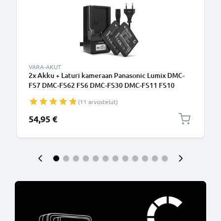
VARA-AKUT
2x Akku + Laturi kameraan Panasonic Lumix DMC-
FS7 DMC-FS62 FS6 DMC-FS30 DMC-FS11 FS10
DMC-FT3 DMC-FT4 - DMW-BCF10 DMW-BCF10E
(11 arvostelut)
(700mAh, 3.7V) tuotemerkiltä CELLONIC
54,95 €