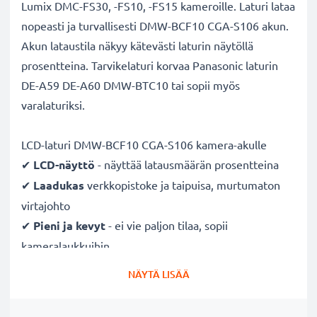
Lumix DMC-FS30, -FS10, -FS15 kameroille. Laturi lataa
nopeasti ja turvallisesti DMW-BCF10 CGA-S106 akun.
Akun lataustila näkyy kätevästi laturin näytöllä
prosentteina. Tarvikelaturi korvaa Panasonic laturin
DE-A59 DE-A60 DMW-BTC10 tai sopii myös
varalaturiksi.
LCD-laturi DMW-BCF10 CGA-S106 kamera-akulle
✔
LCD-näyttö
- näyttää latausmäärän prosentteina
✔
Laadukas
verkkopistoke ja taipuisa, murtumaton
virtajohto
✔
Pieni ja kevyt
- ei vie paljon tilaa, sopii
kameralaukkuihin
✔
Taatusti turvallinen
- suojattu oikosululta,
NÄYTÄ LISÄÄ
ylikuumenemiselta ja ylijännitteeltä
✔
Mukautuva
tulojännite
- 100V - 250V tulojännite