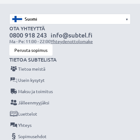
varmistamiseksi lataa akku täyteen ennen
ensimmäistä käyttökertaa.
▾
Älä missaa kuvauksellista hetkeä CELLONIC LCD-
OTA YHTEYTTÄ
0800 918 243
info@subtel.fi
laturin ansiosta, 3 vuoden takuu!
Ma - Pe: 11:00 - 22:00
Yhteydenottolomake
Peruuta sopimus
TIETOA SUBTELISTA
Tietoa meistä
Usein kysytyt
Maksu ja toimitus
Jälleenmyyjäksi
Luettelot
Yhteys
Sopimusehdot