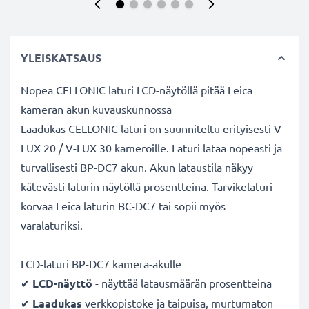
YLEISKATSAUS
Nopea CELLONIC laturi LCD-näytöllä pitää Leica
kameran akun kuvauskunnossa
Laadukas CELLONIC laturi on suunniteltu erityisesti V-
LUX 20 / V-LUX 30 kameroille. Laturi lataa nopeasti ja
turvallisesti BP-DC7 akun. Akun lataustila näkyy
kätevästi laturin näytöllä prosentteina. Tarvikelaturi
korvaa Leica laturin BC-DC7 tai sopii myös
varalaturiksi.
LCD-laturi BP-DC7 kamera-akulle
✔
LCD-näyttö
- näyttää latausmäärän prosentteina
✔
Laadukas
verkkopistoke ja taipuisa, murtumaton