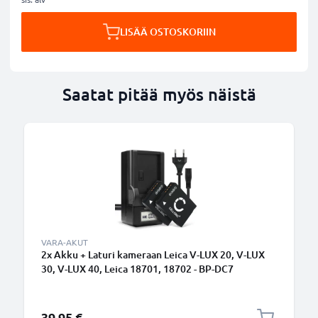
LISÄÄ OSTOSKORIIN
Saatat pitää myös näistä
VARA-AKUT
2x Akku + Laturi kameraan Leica V-LUX 20, V-LUX
30, V-LUX 40, Leica 18701, 18702 - BP-DC7
(890mAh, 3.7V) tuotemerkiltä CELLONIC
39,95 €