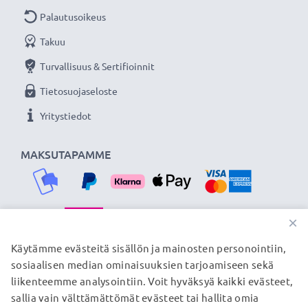
Palautusoikeus
Takuu
Turvallisuus & Sertifioinnit
Tietosuojaseloste
Yritystiedot
MAKSUTAPAMME
×
TOIMITUSKUMPPANIMME
Käytämme evästeitä sisällön ja mainosten personointiin,
sosiaalisen median ominaisuuksien tarjoamiseen sekä
liikenteemme analysointiin. Voit hyväksyä kaikki evästeet,
sallia vain välttämättömät evästeet tai hallita omia
© subtel.fi 2026