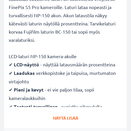
FinePix S5 Pro kameroille. Laturi lataa nopeasti ja
turvallisesti NP-150 akun. Akun lataustila näkyy
kätevästi laturin näytöllä prosentteina. Tarvikelaturi
korvaa Fujifilm laturin BC-150 tai sopii myös
varalaturiksi.
LCD-laturi NP-150 kamera-akulle
✔
LCD-näyttö
- näyttää latausmäärän prosentteina
✔
Laadukas
verkkopistoke ja taipuisa, murtumaton
virtajohto
✔
Pieni ja kevyt
- ei vie paljon tilaa, sopii
kameralaukkuihin
✔
Taatusti turvallinen
- suojattu oikosululta,
ylikuumenemiselta ja ylijännitteeltä
NÄYTÄ LISÄÄ
✔
Mukautuva
tulojännite
- 100V - 250V tulojännite