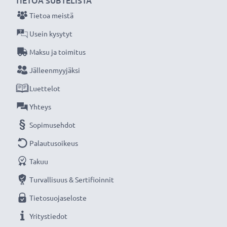
TIETOA SUBTELISTA
Tietoa meistä
Usein kysytyt
Maksu ja toimitus
Jälleenmyyjäksi
Luettelot
Yhteys
Sopimusehdot
Palautusoikeus
Takuu
Turvallisuus & Sertifioinnit
Tietosuojaseloste
Yritystiedot