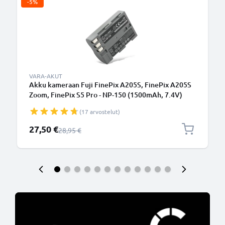
-5%
VARA-AKUT
Akku kameraan Fuji FinePix A205S, FinePix A205S
Zoom, FinePix S5 Pro - NP-150 (1500mAh, 7.4V)
tuotemerkiltä CELLONIC
(17 arvostelut)
Erikoishinta
27,50 €
Normaali hinta
28,95 €