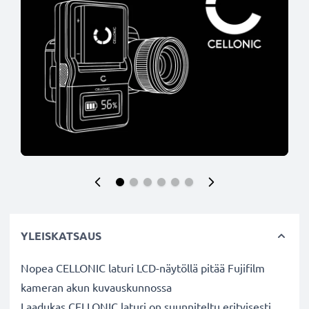
YLEISKATSAUS
Nopea CELLONIC laturi LCD-näytöllä pitää Fujifilm
kameran akun kuvauskunnossa
Laadukas CELLONIC laturi on suunniteltu erityisesti