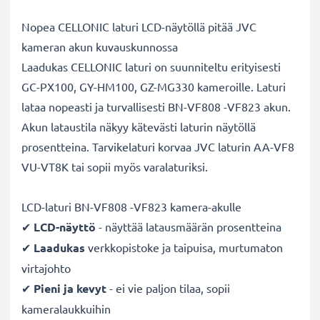
Nopea CELLONIC laturi LCD-näytöllä pitää JVC
kameran akun kuvauskunnossa
Laadukas CELLONIC laturi on suunniteltu erityisesti
GC-PX100, GY-HM100, GZ-MG330 kameroille. Laturi
lataa nopeasti ja turvallisesti BN-VF808 -VF823 akun.
Akun lataustila näkyy kätevästi laturin näytöllä
prosentteina. Tarvikelaturi korvaa JVC laturin AA-VF8
VU-VT8K tai sopii myös varalaturiksi.
LCD-laturi BN-VF808 -VF823 kamera-akulle
✔
LCD-näyttö
- näyttää latausmäärän prosentteina
✔
Laadukas
verkkopistoke ja taipuisa, murtumaton
virtajohto
✔
Pieni ja kevyt
- ei vie paljon tilaa, sopii
kameralaukkuihin