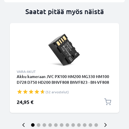
Saatat pitää myös näistä
VARA-AKUT
Akku kameraan JVC PX100 HM200 MG330 HM100
D728 D750 HD200 BNVF808 BNVF823 - BN-VF808
BN-VF815 BN-VF823 BN-VF915 (1500mAh, 3.7V)
(52 arvostelut)
tuotemerkiltä CELLONIC
24,95 €