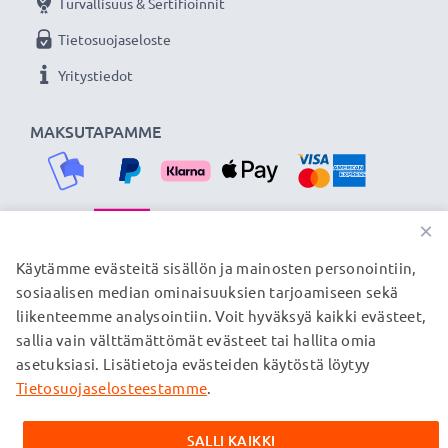
Turvallisuus & Sertifioinnit
Tietosuojaseloste
Yritystiedot
MAKSUTAPAMME
×
TOIMITUSKUMPPANIMME
Käytämme evästeitä sisällön ja mainosten personointiin,
sosiaalisen median ominaisuuksien tarjoamiseen sekä
liikenteemme analysointiin. Voit hyväksyä kaikki evästeet,
sallia vain välttämättömät evästeet tai hallita omia
© subtel.fi 2026
asetuksiasi. Lisätietoja evästeiden käytöstä löytyy
Kaikki hinnat sisältävät arvonlisäveron, mutta ei
toimituskuluja. Kaikki sivuillamme mainitut tavaramerkit ovat
Tietosuojaselosteestamme
.
omistajiensa rekisteröimiä tavaramerkkejä, ja ne mainitaan
verkkosivuillamme ainoastaan tuotteitamme koskevan
SALLI KAIKKI
tiedon vuoksi.