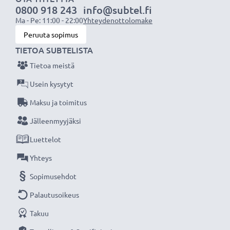
0800 918 243
info@subtel.fi
laturin ansiosta, 3 vuoden takuu!
Ma - Pe: 11:00 - 22:00
Yhteydenottolomake
Peruuta sopimus
TIETOA SUBTELISTA
Tietoa meistä
Usein kysytyt
Maksu ja toimitus
Jälleenmyyjäksi
Luettelot
Yhteys
Sopimusehdot
Palautusoikeus
Takuu