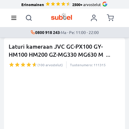
Erinomainen
2500+
arvostelut
0800 918 243
·
Ma - Pe: 11:00 - 22:00
Laturi kameraan JVC GC-PX100 GY-
HM100 HM200 GZ-MG330 MG630 M
...
lisää
(100 arvostelut)
Tuotenumero: 111315