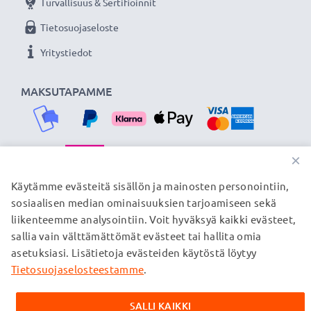
Turvallisuus & Sertifioinnit
Tietosuojaseloste
Yritystiedot
MAKSUTAPAMME
×
TOIMITUSKUMPPANIMME
Käytämme evästeitä sisällön ja mainosten personointiin,
sosiaalisen median ominaisuuksien tarjoamiseen sekä
liikenteemme analysointiin. Voit hyväksyä kaikki evästeet,
sallia vain välttämättömät evästeet tai hallita omia
© subtel.fi 2026
asetuksiasi. Lisätietoja evästeiden käytöstä löytyy
Kaikki hinnat sisältävät arvonlisäveron, mutta ei
toimituskuluja. Kaikki sivuillamme mainitut tavaramerkit ovat
Tietosuojaselosteestamme
.
omistajiensa rekisteröimiä tavaramerkkejä, ja ne mainitaan
verkkosivuillamme ainoastaan tuotteitamme koskevan
SALLI KAIKKI
tiedon vuoksi.