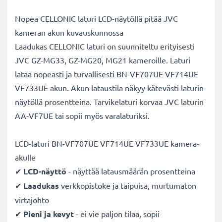
Nopea CELLONIC laturi LCD-näytöllä pitää JVC
kameran akun kuvauskunnossa
Laadukas CELLONIC laturi on suunniteltu erityisesti
JVC GZ-MG33, GZ-MG20, MG21 kameroille. Laturi
lataa nopeasti ja turvallisesti BN-VF707UE VF714UE
VF733UE akun. Akun lataustila näkyy kätevästi laturin
näytöllä prosentteina. Tarvikelaturi korvaa JVC laturin
AA-VF7UE tai sopii myös varalaturiksi.
LCD-laturi BN-VF707UE VF714UE VF733UE kamera-
akulle
✔
LCD-näyttö
- näyttää latausmäärän prosentteina
✔
Laadukas
verkkopistoke ja taipuisa, murtumaton
virtajohto
✔
Pieni ja kevyt
- ei vie paljon tilaa, sopii