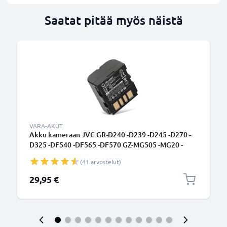
Saatat pitää myös näistä
VARA-AKUT
Akku kameraan JVC GR-D240 -D239 -D245 -D270 -
D325 -DF540 -DF565 -DF570 GZ-MG505 -MG20 -
MG21 - BN-VF707 (700mAh, 7.4V) tuotemerkiltä
(41 arvostelut)
CELLONIC
29,95 €