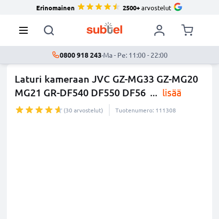
Erinomainen
2500+
arvostelut
0800 918 243
·
Ma - Pe: 11:00 - 22:00
Laturi kameraan JVC GZ-MG33 GZ-MG20
MG21 GR-DF540 DF550 DF56
...
lisää
(30 arvostelut)
Tuotenumero: 111308