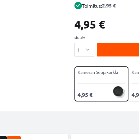
2.95 €
Toimitus:
4,95 €
sis. alv
Määrä
Kameran Suojakorkki
Kam
4,95 €
4,9