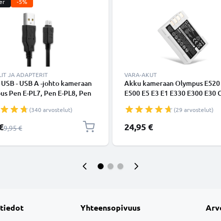
er
-5%
IT JA ADAPTERIT
VARA-AKUT
 USB - USB A -johto kameraan
Akku kameraan Olympus E520
us Pen E-PL7, Pen E-PL8, Pen
E500 E5 E3 E1 E330 E300 E30 
, OMD EM1, EM10 Mark II,
C5060 C7070 BLM1 - BLM-1 BL
(340 arvostelut)
(29 arvostelut)
 1, E510, E520, E620 - Musta
(1600mAh, 7.4V) tuotemerkilt
 nopea 1A, PVC-kamerajohto
CELLONIC
shinta
€
24,95 €
Normaali hinta
9,95 €
B6 CB-USB8, tuotemerkiltä
 tiedot
Yhteensopivuus
Arv