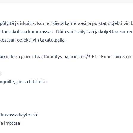
lyltä ja iskuilta. Kun et käytä kameraasi ja poistat objektiivin 
itäntäkohtaa kamerassasi. Näin voit säilyttää ja kuljettaa kameraa
lestaan objektiivin takatulpalla.
oilleen ja irrottaa. Kiinnitys bajonetti 4/3 FT - Four-Thirds on
i
oille, joissa liittimiä:
tkuvassa käytössä
a irrottaa