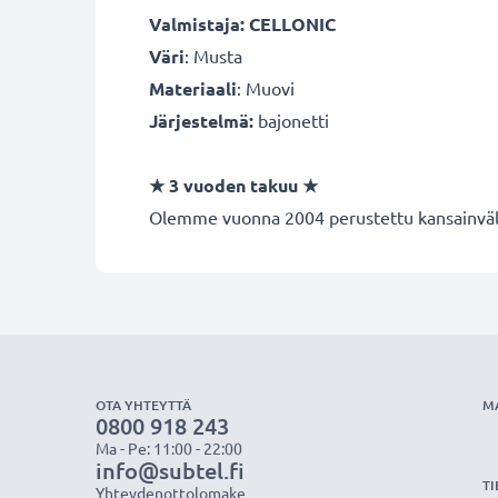
Valmistaja: CELLONIC
Väri
: Musta
Materiaali
: Muovi
Järjestelmä:
bajonetti
★ 3 vuoden takuu ★
Olemme vuonna 2004 perustettu kansainvälin
OTA YHTEYTTÄ
M
0800 918 243
Ma - Pe: 11:00 - 22:00
info@subtel.fi
TI
Yhteydenottolomake