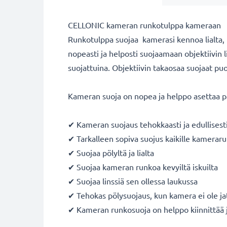
CELLONIC kameran runkotulppa kameraan
Runkotulppa suojaa kamerasi kennoa lialta, pö
nopeasti ja helposti suojaamaan objektiivin li
suojattuina. Objektiivin takaosaa suojaat puo
Kameran suoja on nopea ja helppo asettaa paik
✔ Kameran suojaus tehokkaasti ja edullisest
✔ Tarkalleen sopiva suojus kaikille kamerarung
✔ Suojaa pölyltä ja lialta
✔ Suojaa kameran runkoa kevyiltä iskuilta
✔ Suojaa linssiä sen ollessa laukussa
✔ Tehokas pölysuojaus, kun kamera ei ole ja
✔ Kameran runkosuoja on helppo kiinnittää j