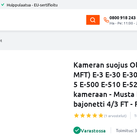
Huippulaatua - EU-sertifioitu
0800 918 243
Ma - Pe: 11:00 -
et
Kameran suojus O
MFT) E-3 E-30 E-3
5 E-500 E-510 E-
kameraan - Musta 
bajonetti 4/3 FT - 
(1 arvostelut)
T
Varastossa
Toimitus: 3