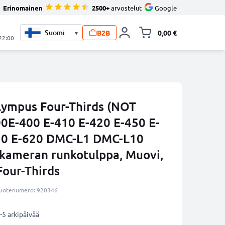
Erinomainen
2500+
arvostelut
Google
B2B
0,00 €
▾
Vaihda miniva
 22:00
lympus Four-Thirds (NOT
00E-400 E-410 E-420 E-450 E-
520 E-620 DMC-L1 DMC-L10
kameran runkotulppa, Muovi,
Four-Thirds
uotenumero: 920346
-5 arkipäivää