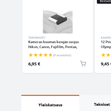
Bestsell
TARVIKKEET
KAAPEL
Kameran kuuman kengän suojus
12 Pin
Nikon, Canon, Fujifilm, Pentax,
Olymp
Panasonic Lumix, Leica alkaen
E-PL6
(9 arvostelut)
CELLONIC
Stylus
1.5m,
Erikoi
6,95 €
9,45 
CB-US
subtel
Tekniset
Yleiskatsaus