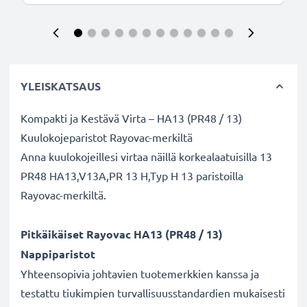
YLEISKATSAUS
Kompakti ja Kestävä Virta – HA13 (PR48 / 13)
Kuulokojeparistot Rayovac-merkiltä
Anna kuulokojeillesi virtaa näillä korkealaatuisilla 13
PR48 HA13,V13A,PR 13 H,Typ H 13 paristoilla
Rayovac-merkiltä.
Pitkäikäiset Rayovac HA13 (PR48 / 13)
Nappiparistot
Yhteensopivia johtavien tuotemerkkien kanssa ja
testattu tiukimpien turvallisuusstandardien mukaisesti