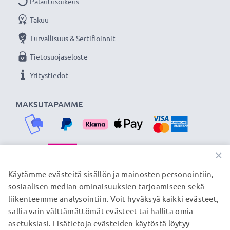
Palautusoikeus
Takuu
Turvallisuus & Sertifioinnit
Tietosuojaseloste
Yritystiedot
MAKSUTAPAMME
×
TOIMITUSKUMPPANIMME
Käytämme evästeitä sisällön ja mainosten personointiin,
sosiaalisen median ominaisuuksien tarjoamiseen sekä
liikenteemme analysointiin. Voit hyväksyä kaikki evästeet,
sallia vain välttämättömät evästeet tai hallita omia
© subtel.fi 2026
asetuksiasi. Lisätietoja evästeiden käytöstä löytyy
Kaikki hinnat sisältävät arvonlisäveron, mutta ei