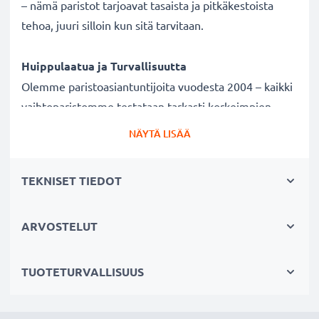
– nämä paristot tarjoavat tasaista ja pitkäkestoista
tehoa, juuri silloin kun sitä tarvitaan.
Huippulaatua ja Turvallisuutta
Olemme paristoasiantuntijoita vuodesta 2004 – kaikki
vaihtoparistomme testataan tarkasti korkeimpien
laatuvaatimusten mukaisesti. Siksi tarjoamme 3
NÄYTÄ LISÄÄ
vuoden takuun.
TEKNISET TIEDOT
Paristojen tekniset tiedot
Merkki:
Rayovac
ARVOSTELUT
Malli:
HA13,V13A,PR 13 H,Typ H 13
Tyyppi / Koko:
13
IEC Nimitys:
PR48
TUOTETURVALLISUUS
Mitat (yksikkö) n.:
5.4 mm × Ø 7.8 mm
Jännite:
1.45V