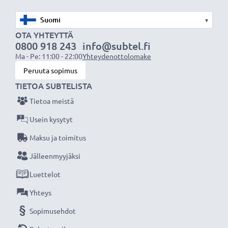
Teknologia:
Zink-Luft (Zn / O2)
▾
Kapasiteetti:
310 mAh
OTA YHTEYTTÄ
Kappalemäärä:
x6
0800 918 243
info@subtel.fi
Ma - Pe: 11:00 - 22:00
Yhteydenottolomake
Olitpa sitten vaihtamassa paristoa tai
Peruuta sopimus
täydentämässä varastoa, Rayovac
TIETOA SUBTELISTA
kuulokojeparistot tarjoavat luotettavan
Tietoa meistä
suorituskyvyn ja pitkän käyttöiän. Tilaa nyt –
Usein kysytyt
nopea toimitus ja 3 vuoden takuu!
Maksu ja toimitus
Jälleenmyyjäksi
Luettelot
Yhteys
Sopimusehdot