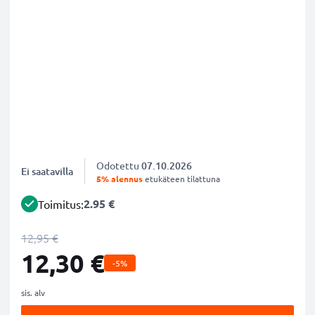
Odotettu
07.10.2026
Ei saatavilla
5% alennus
etukäteen tilattuna
2.95 €
Toimitus:
12,95 €
12,30 €
-5%
sis. alv