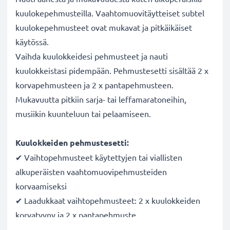
kuulokepehmusteilla. Vaahtomuovitäytteiset subtel
kuulokepehmusteet ovat mukavat ja pitkäikäiset
käytössä.
Vaihda kuulokkeidesi pehmusteet ja nauti
kuulokkeistasi pidempään. Pehmustesetti sisältää 2 x
korvapehmusteen ja 2 x pantapehmusteen.
Mukavuutta pitkiin sarja- tai leffamaratoneihin,
musiikin kuunteluun tai pelaamiseen.
Kuulokkeiden pehmustesetti:
✔ Vaihtopehmusteet käytettyjen tai viallisten
alkuperäisten vaahtomuovipehmusteiden
korvaamiseksi
✔ Laadukkaat vaihtopehmusteet: 2 x kuulokkeiden
korvatyyny ja 2 x pantapehmuste
✔ Mukavat pantapehmusteet ja mukavat, hengittävät