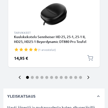
TARVIKKEET
Kuulokekotelo Sennheiser HD 25, 25-1, 25-1 II,
HD25, HD25-1 Beyerdynamic DT880 Pro Teufel
Aureol ASUS ROG Strix Fusion, Cerberus Gaming
(1 arvostelut)
Headset Sony MDR-Serie, MDR-XB950B1, MDR-
XB950N1 - Suojaava, iskunkestävä matkakotelo
14,95 €
over ear -kuulokkeille - Musta
YLEISKATSAUS
Nauti äänestä ja mukavuudesta kuten alkuperäisillä