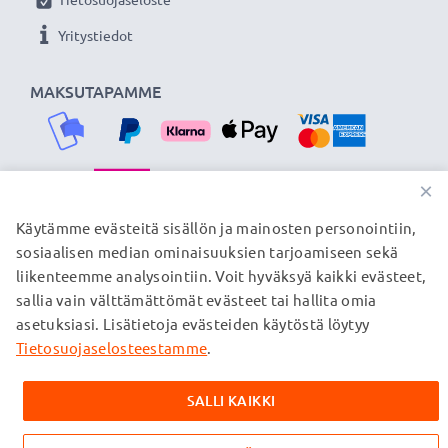
Yritystiedot
MAKSUTAPAMME
×
TOIMITUSKUMPPANIMME
Käytämme evästeitä sisällön ja mainosten personointiin,
sosiaalisen median ominaisuuksien tarjoamiseen sekä
liikenteemme analysointiin. Voit hyväksyä kaikki evästeet,
sallia vain välttämättömät evästeet tai hallita omia
© subtel.fi 2026
asetuksiasi. Lisätietoja evästeiden käytöstä löytyy
Kaikki hinnat sisältävät arvonlisäveron, mutta ei
toimituskuluja. Kaikki sivuillamme mainitut tavaramerkit ovat
Tietosuojaselosteestamme
.
omistajiensa rekisteröimiä tavaramerkkejä, ja ne mainitaan
verkkosivuillamme ainoastaan tuotteitamme koskevan
SALLI KAIKKI
tiedon vuoksi.