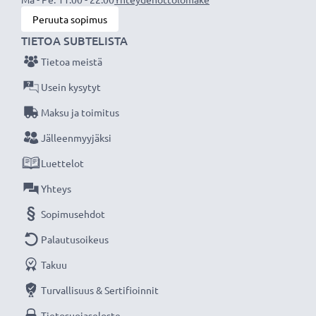
Peruuta sopimus
TIETOA SUBTELISTA
Tietoa meistä
Usein kysytyt
Maksu ja toimitus
Jälleenmyyjäksi
Luettelot
Yhteys
Sopimusehdot
Palautusoikeus
Takuu
Turvallisuus & Sertifioinnit
Tietosuojaseloste