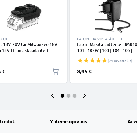
AKUT
LATURIT JA VIRTALÄHTEET
t 18V-20V tai Milwaukee 18V
Laturi Makita-laitteille: BMR10
 18V Li-ion akkuadapteri -
101 | 102W | 103 | 104 | 105 |
-muunnin Makita-työkaluille
DMR102 | DMR | 107 | 108
(21 arvostelut)
tajalta CELLONIC
5 €
8,95 €
 tiedot
Yhteensopivuus
Arv