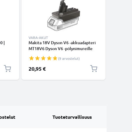
VARA-AKUT
KAAPELIT
0 |
Makita 18V Dyson V6 -akkuadapteri
USB C Ty
MT18V6 Dyson V6 -pölynimureille
lataus- j
valmistajalta CELLONIC
USB C Ty
(9 arvostelut)
USB-kaap
20,95 €
6,95 €
ostelut
Tuoteturvallisuus