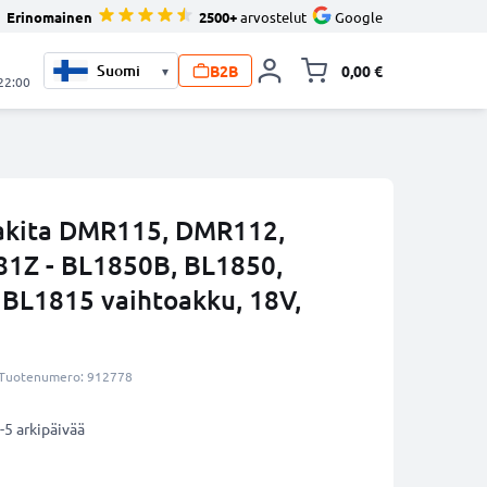
Erinomainen
2500+
arvostelut
Google
B2B
0,00 €
▾
Vaihda miniva
 22:00
akita DMR115, DMR112,
1Z - BL1850B, BL1850,
BL1815 vaihtoakku, 18V,
Tuotenumero: 912778
-5 arkipäivää