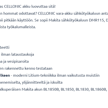
okas CELLONIC akku luovuttaa sitä!
un hommat odottavat? CELLONIC vara-akku sähkötyökaluun antaa 3
a sopii pitkään käyttöön. Se sopii Makita sähkötyökaluun DMR1
ista työkalumalleista.
teetti
 ilman lataustaukoja
a ja vesipisaroita
nen rakennettu kenno testataan
älkeen
- moderni Litium-tekniikka ilman vaikutusta muistiin
enemiselta, ylijännitteeltä ja iskuilta
alkuperäisen Makita akun BL1850B, BL1850, BL1830, BL1860B, BL