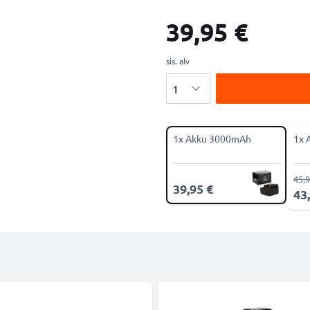
39,95 €
sis. alv
Määrä
1x Akku 3000mAh
1x 
45,9
39,95 €
43