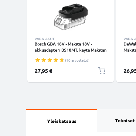
VARA-AKUT
VARA-
Bosch GBA 18V - Makita 18V -
DeWal
akkuadapteri BS18MT, käytä Makitan
Makita
työkalua Boschin akulla, adapteri
DM18M
(10 arvostelut)
tuotemerkiltä CELLONIC
valmis
27,95 €
26,9
Tekniset
Yleiskatsaus