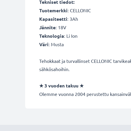
Tekniset tiedot:
Tuotemerkki
: CELLONIC
Kapasiteetti
: 3Ah
Jännite
: 18V
Teknologia
: Li Ion
Väri
: Musta
Tehokkaat ja turvallinset CELLONIC tarvikeak
sähkösahoihin.
★ 3 vuoden takuu ★
Olemme vuonna 2004 perustettu kansainvälin