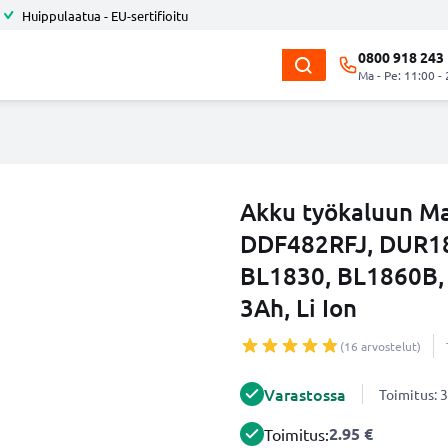
Huippulaatua - EU-sertifioitu
0800 918 243
Ma - Pe: 11:00 -
Akku työkaluun M
DDF482RFJ, DUR18
BL1830, BL1860B, 
3Ah, Li Ion
(16 arvostelut)
Varastossa
Toimitus: 3
2.95 €
Toimitus: