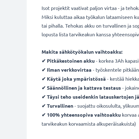
Isot projektit vaativat paljon virtaa - ja teh
Miksi kuluttaa aikaa työkalun lataamiseen k
tai pihalla. Tehokas akku on turvallinen j
lopusta lista tarvikeakun kanssa yhteensopiv
Makita sähkötyökalun vaihtoakku:
✔ Pitkäkestoinen
akku
- korkea 3Ah kapasi
✔ Ilman verkkovirtaa
- työskentele pitkään
✔ Käytä joka ympäristössä
- kestää hiekka
✔ Säännöllinen ja kattava testaus
- jokai
✔ Täysi teho useidenkin latauskertojen j
✔ Turvallinen
- suojattu oikosululta, ylikuum
✔ 100% yhteensopiva vaihtoakku
korvaa 
tarvikeakun korvaamista alkuperäisakuista)