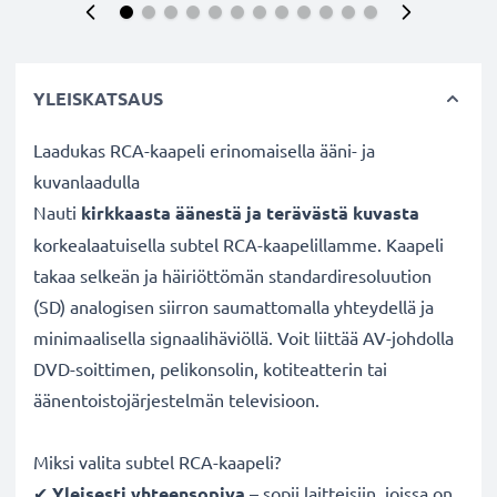
YLEISKATSAUS
Laadukas RCA-kaapeli erinomaisella ääni- ja
kuvanlaadulla
Nauti
kirkkaasta äänestä ja terävästä kuvasta
korkealaatuisella subtel RCA-kaapelillamme. Kaapeli
takaa selkeän ja häiriöttömän standardiresoluution
(SD) analogisen siirron saumattomalla yhteydellä ja
minimaalisella signaalihäviöllä. Voit liittää AV-johdolla
DVD-soittimen, pelikonsolin, kotiteatterin tai
äänentoistojärjestelmän televisioon.
Miksi valita subtel RCA-kaapeli?
✔
Yleisesti yhteensopiva
– sopii laitteisiin, joissa on