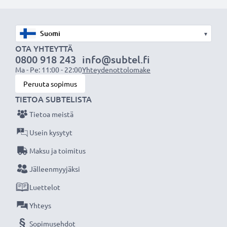
AV-johto sopii:
✔ Kotiteatteri- ja äänentoistojärjestelmiin
▾
✔ Pelikonsoleihin
OTA YHTEYTTÄ
✔ Televisioon & projektoreihin
0800 918 243
info@subtel.fi
Ma - Pe: 11:00 - 22:00
Yhteydenottolomake
✔ DVD- & blu-ray-soittimiin
Peruuta sopimus
✔ Subwoofereihin & vahvistimiin
TIETOA SUBTELISTA
Paranna ääni- ja kuvaelämystä subtel RCA-
Tietoa meistä
johdolla, Erinomainen suorituskyky ja liitettävyys,
Usein kysytyt
3 vuoden takuu!
Maksu ja toimitus
Jälleenmyyjäksi
Luettelot
Yhteys
Sopimusehdot