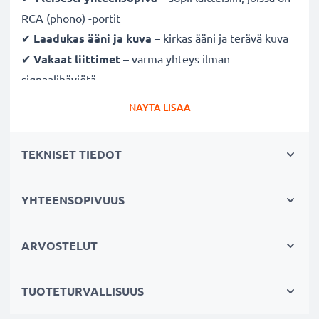
RCA (phono) -portit
✔
Laadukas ääni ja kuva
– kirkas ääni ja terävä kuva
✔
Vakaat liittimet
– varma yhteys ilman
signaalihäviötä
✔
Kestävä
– laadukkaasti valmistettu ja pitkäikäinen
NÄYTÄ LISÄÄ
suorituskyky
TEKNISET TIEDOT
Täysin yhteensopiva seuraavien laitteiden kanssa:
Aiptek PocketDV Z100 LE / PocketDV Z100 Pro
Cinch-liittimellä (keltainen (video) / valkoinen (audio
YHTEENSOPIVUUS
vasen) -punainen (audio oikea))
Cinch-liittimellä (keltainen (video) /valkoinen (audio
ARVOSTELUT
mono))
SCART-liittimellä (vain adapterilla, ei mukana
TUOTETURVALLISUUS
toimituksessa)