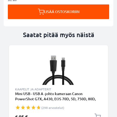
LISÄÄ OSTOSKORIIN
Saatat pitää myös näistä
KAAPELIT JA ADAPTERIT
Mini USB - USB A -johto kameraan Canon
PowerShot G7X, A430, EOS 70D, 5D, 750D, 80D,
550D, 600D, 5D Mark II, 40D, 700D, 7D - Musta 1m,
(298 arvostelut)
nopea 1A, PVC-kamerajohto IFC-200U IFC-400PCU
IFC-500U, tuotemerkiltä CELLONIC
6,95 €