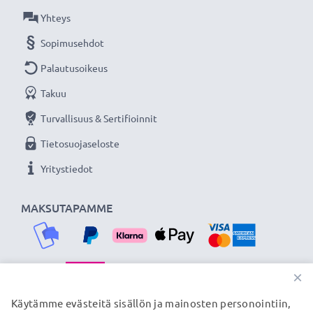
Yhteys
Lisää yksityiskohtia, kontrastia ja väriä
Sopimusehdot
- Vastavalosuoja kukkamalli / tulppaani / terälehti
bajonetti tuotemerkiltä CELLONIC 3 vuoden
Palautusoikeus
takuulla!
Takuu
Turvallisuus & Sertifioinnit
Tietosuojaseloste
Yritystiedot
MAKSUTAPAMME
×
TOIMITUSKUMPPANIMME
Käytämme evästeitä sisällön ja mainosten personointiin,