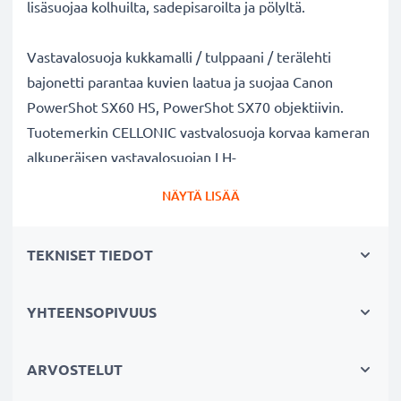
lisäsuojaa kolhuilta, sadepisaroilta ja pölyltä.
Vastavalosuoja kukkamalli / tulppaani / terälehti
bajonetti parantaa kuvien laatua ja suojaa Canon
PowerShot SX60 HS, PowerShot SX70 objektiivin.
Tuotemerkin CELLONIC vastvalosuoja korvaa kameran
alkuperäisen vastavalosuojan LH-
DC90. Muovi materiaalina.
NÄYTÄ LISÄÄ
Vastavalosuoja LH-DC90 kukkamalli / tulppaani /
TEKNISET TIEDOT
terälehti bajonetti tuotemerkiltä CELLONIC
✔ 100% yhteensopiva Canon kameraan
✔ Lisää värien syvyyttä, kontrastia ja yksityiskohtia
YHTEENSOPIVUUS
✔ Sopii objektiiveihin: zoomobjektiivi, teleobjektiivi,
makro-objektiivi ja muotokuvaobjektiivi
ARVOSTELUT
✔ Vähentää taustavaloa, sivuvaloa ja linssiin tulevaa