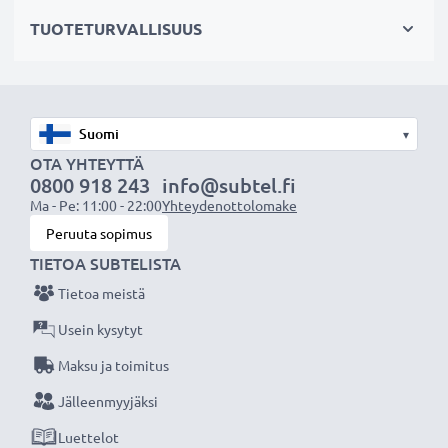
hajavaloa
TUOTETURVALLISUUS
✔ Suojaa linssiä sateelta, pölyltä sekä muilta tahroilta
ja iskuilta
✔ Tämä vastavalosuoja vastaa alkuperäistä
vastavalosuojaa
▾
✔ Vastavalosuoja muotokuva- ja teleobjektiiveille
OTA YHTEYTTÄ
✔ Voidaan yhdistää linssisuojukseen, objektiivin
0800 918 243
info@subtel.fi
suojukseen tai suotimiin
Ma - Pe: 11:00 - 22:00
Yhteydenottolomake
✔ Muotoiltu bajonetti-vastavalosuoja
Peruuta sopimus
bajonettikiinnityksellä, sopii vain tiettyihin
TIETOA SUBTELISTA
objektiiveihin
Tietoa meistä
✔ Ei sovellu super-, ultra- tai laajakulmaobjektiiveille
Usein kysytyt
Maksu ja toimitus
Tekniset tiedot:
Materiaali:
Muovi
Jälleenmyyjäksi
Muoto:
kukkamalli / tulppaani / terälehti
Luettelot