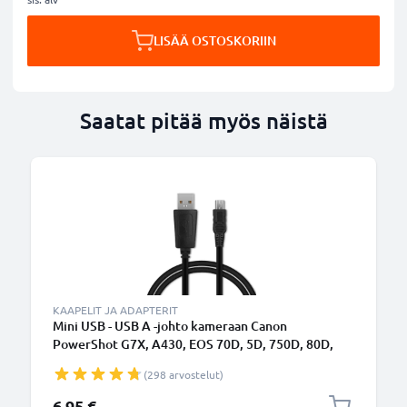
LISÄÄ OSTOSKORIIN
Saatat pitää myös näistä
KAAPELIT JA ADAPTERIT
Mini USB - USB A -johto kameraan Canon
PowerShot G7X, A430, EOS 70D, 5D, 750D, 80D,
550D, 600D, 5D Mark II, 40D, 700D, 7D - Musta 1m,
(298 arvostelut)
nopea 1A, PVC-kamerajohto IFC-200U IFC-400PCU
IFC-500U, tuotemerkiltä CELLONIC
6,95 €