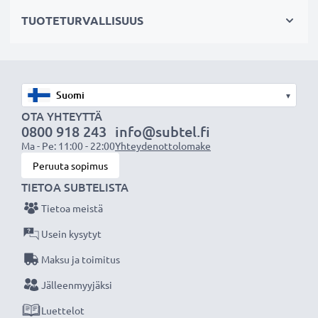
✔ Suojaa linssiä sateelta, pölyltä sekä muilta tahroilta
TUOTETURVALLISUUS
ja iskuilta
✔ Tämä vastavalosuoja vastaa alkuperäistä
vastavalosuojaa
✔ Vastavalosuoja muotokuva- ja teleobjektiiveille
▾
✔ Voidaan yhdistää linssisuojukseen, objektiivin
OTA YHTEYTTÄ
suojukseen tai suotimiin
0800 918 243
info@subtel.fi
✔ Muotoiltu bajonetti-vastavalosuoja
Ma - Pe: 11:00 - 22:00
Yhteydenottolomake
bajonettikiinnityksellä, sopii vain tiettyihin
Peruuta sopimus
objektiiveihin
TIETOA SUBTELISTA
✔ Ei sovellu super-, ultra- tai laajakulmaobjektiiveille
Tietoa meistä
Usein kysytyt
Tekniset tiedot:
Maksu ja toimitus
Materiaali:
Muovi
Muoto:
kukkamalli / tulppaani / terälehti
Jälleenmyyjäksi
Luettelot