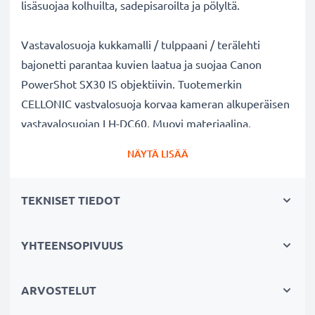
lisäsuojaa kolhuilta, sadepisaroilta ja pölyltä.
Vastavalosuoja kukkamalli / tulppaani / terälehti
bajonetti parantaa kuvien laatua ja suojaa Canon
PowerShot SX30 IS objektiivin. Tuotemerkin
CELLONIC vastvalosuoja korvaa kameran alkuperäisen
vastavalosuojan LH-DC60. Muovi materiaalina.
NÄYTÄ LISÄÄ
Vastavalosuoja LH-DC60 kukkamalli / tulppaani /
terälehti bajonetti tuotemerkiltä CELLONIC
TEKNISET TIEDOT
✔ 100% yhteensopiva Canon kameraan
✔ Lisää värien syvyyttä, kontrastia ja yksityiskohtia
✔ Sopii objektiiveihin: zoomobjektiivi, teleobjektiivi,
YHTEENSOPIVUUS
makro-objektiivi ja muotokuvaobjektiivi
✔ Vähentää taustavaloa, sivuvaloa ja linssiin tulevaa
ARVOSTELUT
hajavaloa