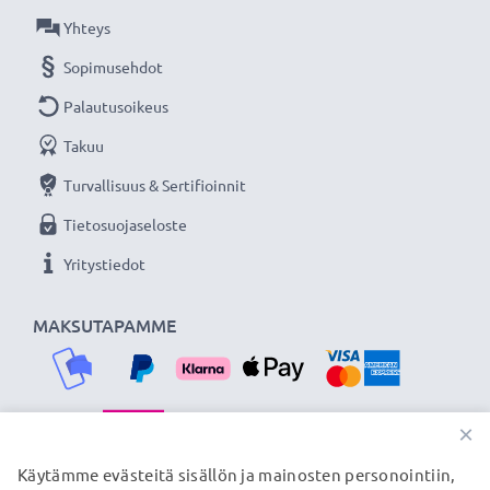
Lisää yksityiskohtia, kontrastia ja väriä
Yhteys
- Vastavalosuoja kukkamalli / tulppaani / terälehti
Sopimusehdot
bajonetti tuotemerkiltä CELLONIC 3 vuoden
takuulla!
Palautusoikeus
Takuu
Turvallisuus & Sertifioinnit
Tietosuojaseloste
Yritystiedot
MAKSUTAPAMME
×
TOIMITUSKUMPPANIMME
Käytämme evästeitä sisällön ja mainosten personointiin,