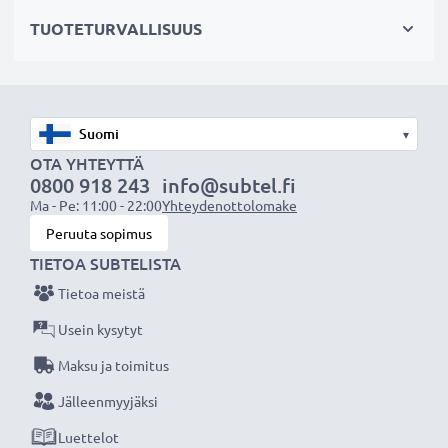
hajavaloa
TUOTETURVALLISUUS
✔ Suojaa linssiä sateelta, pölyltä sekä muilta tahroilta
ja iskuilta
✔ Tämä vastavalosuoja vastaa alkuperäistä
vastavalosuojaa
▾
✔ Vastavalosuoja muotokuva- ja teleobjektiiveille
OTA YHTEYTTÄ
✔ Voidaan yhdistää linssisuojukseen, objektiivin
0800 918 243
info@subtel.fi
suojukseen tai suotimiin
Ma - Pe: 11:00 - 22:00
Yhteydenottolomake
✔ Muotoiltu bajonetti-vastavalosuoja
Peruuta sopimus
bajonettikiinnityksellä, sopii vain tiettyihin
TIETOA SUBTELISTA
objektiiveihin
Tietoa meistä
✔ Ei sovellu super-, ultra- tai laajakulmaobjektiiveille
Usein kysytyt
Maksu ja toimitus
Tekniset tiedot:
Materiaali:
Muovi
Jälleenmyyjäksi
Muoto:
kukkamalli / tulppaani / terälehti
Luettelot