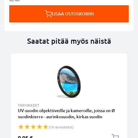
LISÄÄ OSTOSKORIIN
Saatat pitää myös näistä
TARVIKKEET
UV-suodin objektiiveille ja kameroille, joissa on Ø
suodinkierre - aurinkosuodin, kirkas suodin
(10 arvostelut)
9,95 €