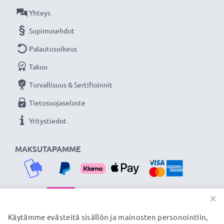
Yhteys
Lisää yksityiskohtia, kontrastia ja väriä
Sopimusehdot
- Vastavalosuoja kukkamalli / tulppaani / terälehti
bajonetti tuotemerkiltä CELLONIC 3 vuoden
Palautusoikeus
takuulla!
Takuu
Turvallisuus & Sertifioinnit
Tietosuojaseloste
Yritystiedot
MAKSUTAPAMME
×
TOIMITUSKUMPPANIMME
Käytämme evästeitä sisällön ja mainosten personointiin,