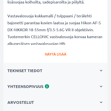
lisäsuojaa kolhuilta, sadepisaroilta ja pölyltä.
Vastavalosuoja kukkamalli / tulppaani / terälehti
bajonetti parantaa kuvien laatua ja suojaa Nikon AF-S
DX NIKKOR 18-55mm f/3.5-5.6G VR II objektiivin.
Tuotemerkin CELLONIC vastvalosuoja korvaa kameran
alkuperäisen vastavalosuojan HB-
69. Muovi materiaalina.
NÄYTÄ LISÄÄ
Vastavalosuoja HB-69 kukkamalli / tulppaani / terälehti
TEKNISET TIEDOT
bajonetti tuotemerkiltä CELLONIC
✔ 100% yhteensopiva Nikon kameraan
✔ Lisää värien syvyyttä, kontrastia ja yksityiskohtia
YHTEENSOPIVUUS
✔ Sopii objektiiveihin: zoomobjektiivi, teleobjektiivi,
makro-objektiivi ja muotokuvaobjektiivi
ARVOSTELUT
✔ Vähentää taustavaloa, sivuvaloa ja linssiin tulevaa