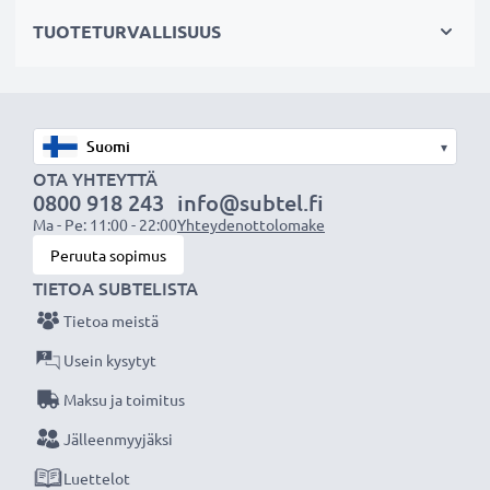
hajavaloa
TUOTETURVALLISUUS
✔ Suojaa linssiä sateelta, pölyltä sekä muilta tahroilta
ja iskuilta
✔ Tämä vastavalosuoja vastaa alkuperäistä
vastavalosuojaa
▾
✔ Vastavalosuoja muotokuva- ja teleobjektiiveille
OTA YHTEYTTÄ
✔ Voidaan yhdistää linssisuojukseen, objektiivin
0800 918 243
info@subtel.fi
suojukseen tai suotimiin
Ma - Pe: 11:00 - 22:00
Yhteydenottolomake
✔ Muotoiltu bajonetti-vastavalosuoja
Peruuta sopimus
bajonettikiinnityksellä, sopii vain tiettyihin
TIETOA SUBTELISTA
objektiiveihin
Tietoa meistä
✔ Ei sovellu super-, ultra- tai laajakulmaobjektiiveille
Usein kysytyt
Maksu ja toimitus
Tekniset tiedot:
Materiaali:
Muovi
Jälleenmyyjäksi
Muoto:
kukkamalli / tulppaani / terälehti
Luettelot