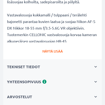
lisäsuojaa kolhuilta, sadepisaroilta ja pölyltä.
Vastavalosuoja kukkamalli / tulppaani / terälehti
bajonetti parantaa kuvien laatua ja suojaa Nikon AF-S
DX Nikkor 18-55 mm f/3.5-5.6G VR objektiivin.
Tuotemerkin CELLONIC vastvalosuoja korvaa kameran
alkuperäisen vastavalosuojan HB-45
II. Muovi materiaalina.
NÄYTÄ LISÄÄ
Vastavalosuoja HB-45 II kukkamalli / tulppaani /
TEKNISET TIEDOT
terälehti bajonetti tuotemerkiltä CELLONIC
✔ 100% yhteensopiva Nikon kameraan
✔ Lisää värien syvyyttä, kontrastia ja yksityiskohtia
YHTEENSOPIVUUS
✔ Sopii objektiiveihin: zoomobjektiivi, teleobjektiivi,
makro-objektiivi ja muotokuvaobjektiivi
ARVOSTELUT
✔ Vähentää taustavaloa, sivuvaloa ja linssiin tulevaa