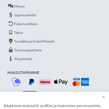
Yhteys
Lisää yksityiskohtia, kontrastia ja väriä
Sopimusehdot
- Vastavalosuoja kukkamalli / tulppaani / terälehti
bajonetti tuotemerkiltä CELLONIC 3 vuoden
Palautusoikeus
takuulla!
Takuu
Turvallisuus & Sertifioinnit
Tietosuojaseloste
Yritystiedot
MAKSUTAPAMME
×
TOIMITUSKUMPPANIMME
Käytämme evästeitä sisällön ja mainosten personointiin,