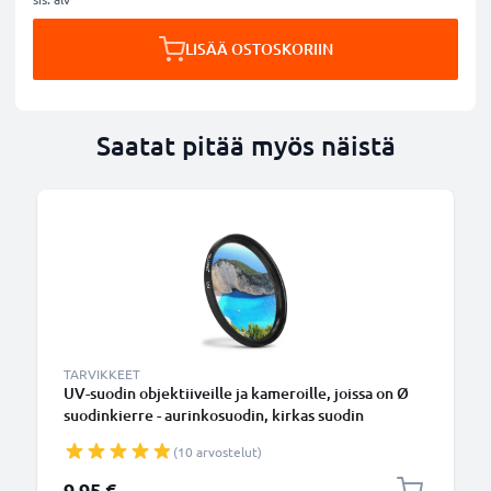
LISÄÄ OSTOSKORIIN
Saatat pitää myös näistä
TARVIKKEET
UV-suodin objektiiveille ja kameroille, joissa on Ø
suodinkierre - aurinkosuodin, kirkas suodin
(10 arvostelut)
9,95 €