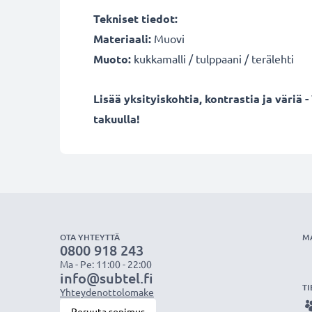
Tekniset tiedot:
Materiaali:
Muovi
Muoto:
kukkamalli / tulppaani / terälehti
Lisää yksityiskohtia, kontrastia ja väriä
takuulla!
OTA YHTEYTTÄ
M
0800 918 243
Ma - Pe: 11:00 - 22:00
info@subtel.fi
TI
Yhteydenottolomake
Peruuta sopimus