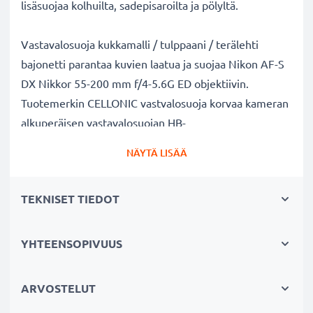
lisäsuojaa kolhuilta, sadepisaroilta ja pölyltä.
Vastavalosuoja kukkamalli / tulppaani / terälehti
bajonetti parantaa kuvien laatua ja suojaa Nikon AF-S
DX Nikkor 55-200 mm f/4-5.6G ED objektiivin.
Tuotemerkin CELLONIC vastvalosuoja korvaa kameran
alkuperäisen vastavalosuojan HB-
34. Muovi materiaalina.
NÄYTÄ LISÄÄ
Vastavalosuoja HB-34 kukkamalli / tulppaani / terälehti
TEKNISET TIEDOT
bajonetti tuotemerkiltä CELLONIC
✔ 100% yhteensopiva Nikon kameraan
✔ Lisää värien syvyyttä, kontrastia ja yksityiskohtia
YHTEENSOPIVUUS
✔ Sopii objektiiveihin: zoomobjektiivi, teleobjektiivi,
makro-objektiivi ja muotokuvaobjektiivi
ARVOSTELUT
✔ Vähentää taustavaloa, sivuvaloa ja linssiin tulevaa