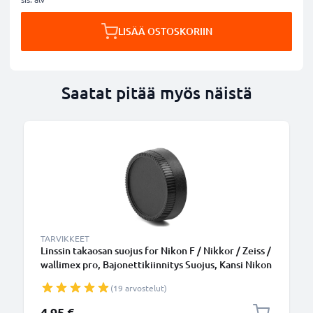
LISÄÄ OSTOSKORIIN
Saatat pitää myös näistä
TARVIKKEET
Linssin takaosan suojus for Nikon F / Nikkor / Zeiss /
wallimex pro, Bajonettikiinnitys Suojus, Kansi Nikon
F Mount (AF-S, AF-P, AI)
(19 arvostelut)
4,95 €