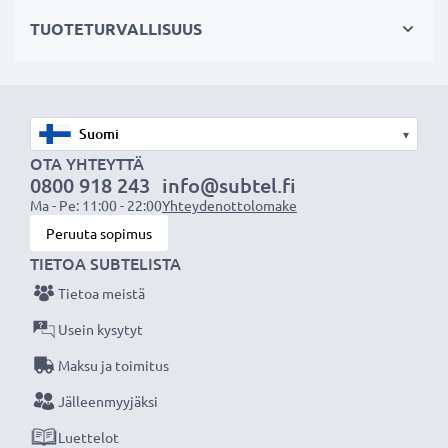
hajavaloa
TUOTETURVALLISUUS
✔ Suojaa linssiä sateelta, pölyltä sekä muilta tahroilta
ja iskuilta
✔ Tämä vastavalosuoja vastaa alkuperäistä
vastavalosuojaa
▾
✔ Vastavalosuoja muotokuva- ja teleobjektiiveille
OTA YHTEYTTÄ
✔ Voidaan yhdistää linssisuojukseen, objektiivin
0800 918 243
info@subtel.fi
suojukseen tai suotimiin
Ma - Pe: 11:00 - 22:00
Yhteydenottolomake
✔ Muotoiltu bajonetti-vastavalosuoja
Peruuta sopimus
bajonettikiinnityksellä, sopii vain tiettyihin
TIETOA SUBTELISTA
objektiiveihin
Tietoa meistä
Usein kysytyt
Tekniset tiedot:
Maksu ja toimitus
Materiaali:
Muovi
Muoto:
kukkamalli / tulppaani / terälehti
Jälleenmyyjäksi
Luettelot