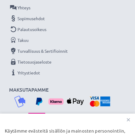
Lisää yksityiskohtia, kontrastia ja väriä
Yhteys
- Vastavalosuoja kukkamalli / tulppaani / terälehti
Sopimusehdot
bajonetti tuotemerkiltä CELLONIC 3 vuoden
takuulla!
Palautusoikeus
Takuu
Turvallisuus & Sertifioinnit
Tietosuojaseloste
Yritystiedot
MAKSUTAPAMME
×
TOIMITUSKUMPPANIMME
Käytämme evästeitä sisällön ja mainosten personointiin,