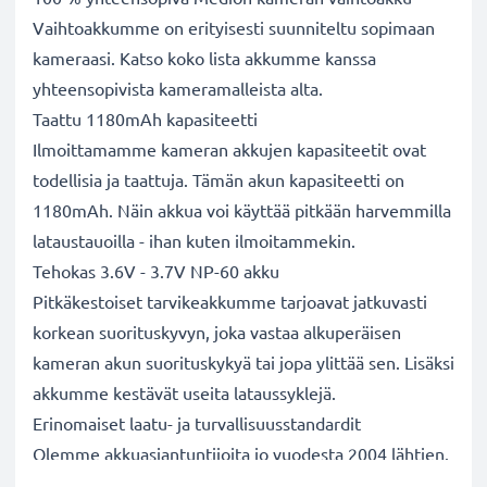
Vaihtoakkumme on erityisesti suunniteltu sopimaan
kameraasi. Katso koko lista akkumme kanssa
yhteensopivista kameramalleista alta.
Taattu 1180mAh kapasiteetti
Ilmoittamamme kameran akkujen kapasiteetit ovat
todellisia ja taattuja. Tämän akun kapasiteetti on
1180mAh. Näin akkua voi käyttää pitkään harvemmilla
lataustauoilla - ihan kuten ilmoitammekin.
Tehokas 3.6V - 3.7V NP-60 akku
Pitkäkestoiset tarvikeakkumme tarjoavat jatkuvasti
korkean suorituskyvyn, joka vastaa alkuperäisen
kameran akun suorituskykyä tai jopa ylittää sen. Lisäksi
akkumme kestävät useita lataussyklejä.
Erinomaiset laatu- ja turvallisuusstandardit
Olemme akkuasiantuntijoita jo vuodesta 2004 lähtien.
Kaikki akkumme testataan tarkasti, jotta ne täyttävät