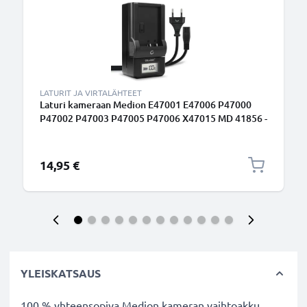
LATURIT JA VIRTALÄHTEET
Laturi kameraan Medion E47001 E47006 P47000
P47002 P47003 P47005 P47006 X47015 MD 41856 -
kameran tarvikelaturi
14,95 €
YLEISKATSAUS
100 % yhteensopiva Medion kameran vaihtoakku