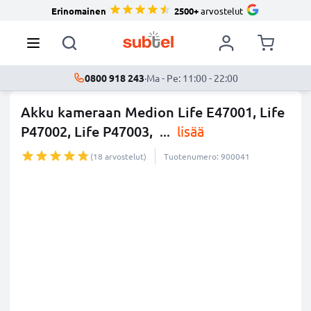
Erinomainen
2500+
arvostelut
0800 918 243
·
Ma - Pe: 11:00 - 22:00
Akku kameraan Medion Life E47001, Life
P47002, Life P47003,
...
lisää
(18 arvostelut)
Tuotenumero: 900041