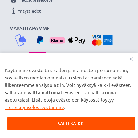
Yritystiedot
MAKSUTAPAMME
×
TOIMITUSKUMPPANIMME
Käytämme evästeitä sisällön ja mainosten personointiin,
sosiaalisen median ominaisuuksien tarjoamiseen sekä
liikenteemme analysointiin. Voit hyväksyä kaikki evästeet,
sallia vain välttämättömät evästeet tai hallita omia
© subtel.fi 2026
asetuksiasi. Lisätietoja evästeiden käytöstä löytyy
Kaikki hinnat sisältävät arvonlisäveron, mutta ei
toimituskuluja. Kaikki sivuillamme mainitut tavaramerkit ovat
Tietosuojaselosteestamme
.
omistajiensa rekisteröimiä tavaramerkkejä, ja ne mainitaan
verkkosivuillamme ainoastaan tuotteitamme koskevan
SALLI KAIKKI
tiedon vuoksi.