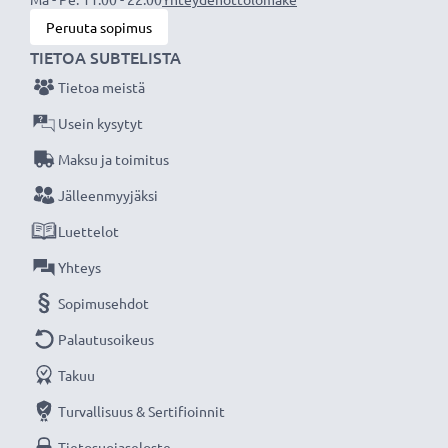
Peruuta sopimus
TIETOA SUBTELISTA
Tietoa meistä
Usein kysytyt
Maksu ja toimitus
Jälleenmyyjäksi
Luettelot
Yhteys
Sopimusehdot
Palautusoikeus
Takuu
Turvallisuus & Sertifioinnit
Tietosuojaseloste