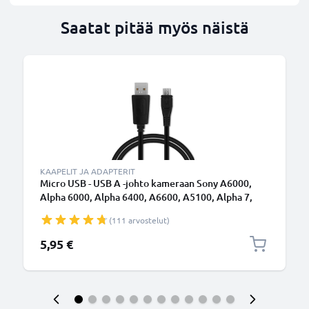
Saatat pitää myös näistä
KAAPELIT JA ADAPTERIT
Micro USB - USB A -johto kameraan Sony A6000,
Alpha 6000, Alpha 6400, A6600, A5100, Alpha 7,
A7s II, Alpha 7R II, Alpha 7 II, HX400V - Musta 1m,
(111 arvostelut)
nopea 1A, PVC-kamerajohto Sony VMC-MD4,
tuotemerkiltä CELLONIC
5,95 €