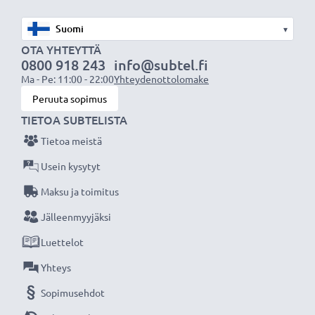
pystykuvia varten ja säätökiekko
✔
1/4” kiinnitys
: sopii kameran 1/4”
▾
kierrekiinnitykseen, lisäkiinnitys jalustaa, hihnaa tai
OTA YHTEYTTÄ
tarvikkeita varten
0800 918 243
info@subtel.fi
Ma - Pe: 11:00 - 22:00
Yhteydenottolomake
Peruuta sopimus
Lisätietoja:
TIETOA SUBTELISTA
✔ Liipaisin pystykuvia varten
✔ Jalustanliitin
Tietoa meistä
Usein kysytyt
Pakkaus sisältää:
Maksu ja toimitus
1 Akkukahva
Jälleenmyyjäksi
1 Akkukotelo
Luettelot
Pidempi kuvausaika ja mainio pito, vakaus ja
Yhteys
hallinta CELLONIC pystysuuntaisella akkukahvalla.
Sopimusehdot
Tilaa nyt 3 vuoden takuulla!