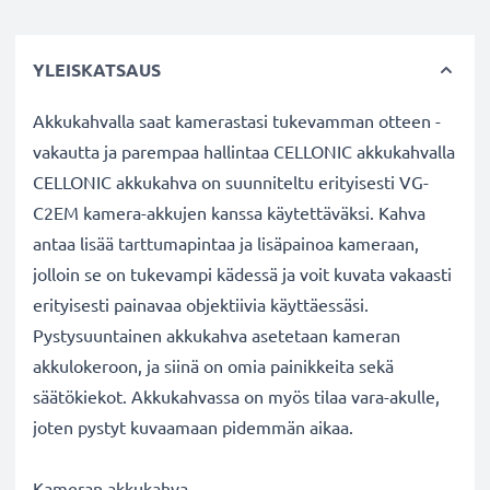
YLEISKATSAUS
Akkukahvalla saat kamerastasi tukevamman otteen -
vakautta ja parempaa hallintaa CELLONIC akkukahvalla
CELLONIC akkukahva on suunniteltu erityisesti VG-
C2EM kamera-akkujen kanssa käytettäväksi. Kahva
antaa lisää tarttumapintaa ja lisäpainoa kameraan,
jolloin se on tukevampi kädessä ja voit kuvata vakaasti
erityisesti painavaa objektiivia käyttäessäsi.
Pystysuuntainen akkukahva asetetaan kameran
akkulokeroon, ja siinä on omia painikkeita sekä
säätökiekot. Akkukahvassa on myös tilaa vara-akulle,
joten pystyt kuvaamaan pidemmän aikaa.
Kameran akkukahva