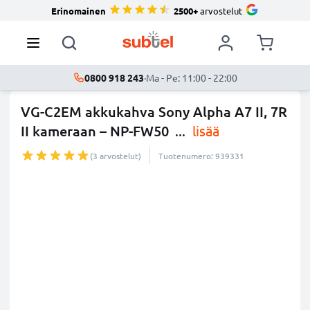
Erinomainen
2500+
arvostelut
0800 918 243
·
Ma - Pe: 11:00 - 22:00
VG-C2EM akkukahva Sony Alpha A7 II, 7R
II kameraan – NP-FW50
...
lisää
(3 arvostelut)
Tuotenumero: 939331