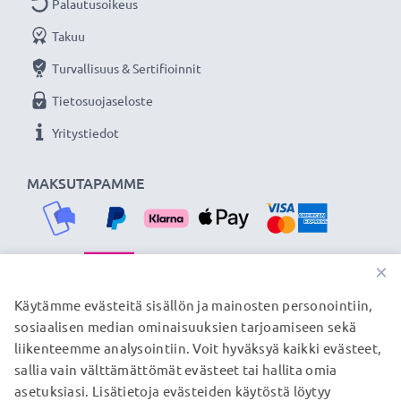
Palautusoikeus
Takuu
Turvallisuus & Sertifioinnit
Tietosuojaseloste
Yritystiedot
MAKSUTAPAMME
×
TOIMITUSKUMPPANIMME
Käytämme evästeitä sisällön ja mainosten personointiin,
sosiaalisen median ominaisuuksien tarjoamiseen sekä
liikenteemme analysointiin. Voit hyväksyä kaikki evästeet,
sallia vain välttämättömät evästeet tai hallita omia
© subtel.fi 2026
asetuksiasi. Lisätietoja evästeiden käytöstä löytyy
Kaikki hinnat sisältävät arvonlisäveron, mutta ei