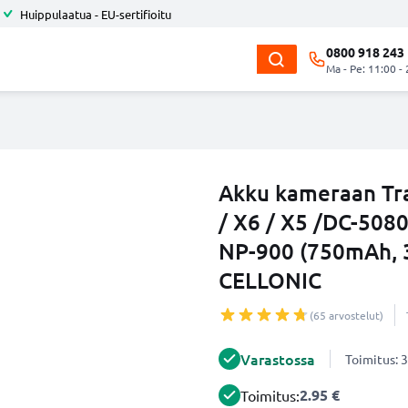
Huippulaatua - EU-sertifioitu
0800 918 243
Ma - Pe: 11:00 -
Akku kameraan Tra
/ X6 / X5 /DC-5080
NP-900 (750mAh, 3
CELLONIC
(65 arvostelut)
Varastossa
Toimitus: 3
2.95 €
Toimitus: