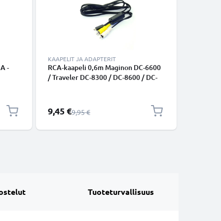
KAAPELIT JA ADAPTERIT
A -
RCA-kaapeli 0,6m Maginon DC-6600
USB-joht
/ Traveler DC-8300 / DC-8600 / DC-
1A, 1m l
8, SW
8500 / DC-X5 / DC-XZ6 - Ääni- ja
datakaap
non
videokaapeli RCA-liittimellä, AV-
m,
johdon sopivuus TV, DVD, blu-ray,
Erikoishinta
9,45 €
6,95 €
Normaali hinta
9,95 €
kamera, pelikonsoli
ostelut
Tuoteturvallisuus