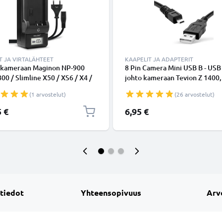
T JA VIRTALÄHTEET
KAAPELIT JA ADAPTERIT
i kameraan Maginon NP-900
8 Pin Camera Mini USB B - USB 
00 / Slimline X50 / XS6 / X4 /
johto kameraan Tevion Z 1400,
6 / X60) - kameran
Traveler Z14, XS 400, XS4, UW
(1 arvostelut)
(26 arvostelut)
elaturi
12, Super Slim XS-9, -10, Magi
Action Sports HD1 - Musta 1.5
5 €
6,95 €
nopea 1A, PVC-kamerajohto
tuotemerkiltä CELLONIC
 tiedot
Yhteensopivuus
Arv