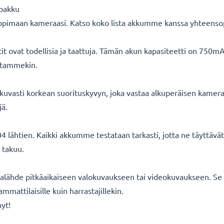
toakku
opimaan kameraasi. Katso koko lista akkumme kanssa yhteensopi
ovat todellisia ja taattuja. Tämän akun kapasiteetti on 750mA
oitammekin.
uvasti korkean suorituskyvyn, joka vastaa alkuperäisen kameran
jä.
 lähtien. Kaikki akkumme testataan tarkasti, jotta ne täyttäv
 takuu.
lähde pitkäaikaiseen valokuvaukseen tai videokuvaukseen. Se s
mmattilaisille kuin harrastajillekin.
nyt!