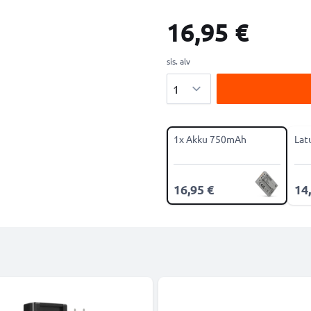
16,95 €
sis. alv
Määrä
1x Akku 750mAh
Lat
16,95 €
14