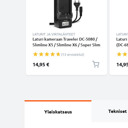
LATURIT JA VIRTALÄHTEET
LATURI
Laturi kameraan Traveler DC-5080 /
Latur
Slimline X5 / Slimline X6 / Super Slim
(DC-68
XS 7 / XS 12 - kameran Traveler /
X5 / X
(13 arvostelut)
Maginon NP-900 tarvikelaturi
tarvik
14,95 €
14,9
Tekniset
Yleiskatsaus