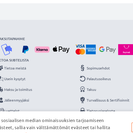
AKSUTAPAMME
ETOA SUBTELISTA
Tietoa meistä
Sopimusehdot
Usein kysytyt
Palautusoikeus
Maksu ja toimitus
Takuu
Jälleenmyyjäksi
Turvallisuus & Sertifioinnit
Luettelot
Tietosuojaseloste
, sosiaalisen median ominaisuuksien tarjoamiseen
Yhteys
Yritystiedot
steet, sallia vain välttämättömät evästeet tai hallita