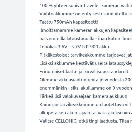
100 % yhteensopiva Traveler kameran vaih
Vaihtoakkumme on erityisesti suunniteltu s
Taattu 750mAh kapasiteetti
Ilmoittamamme kameran akkujen kapasiteetit 
harvemmilla lataustauoilla - ihan kuten ilm
Tehokas 3.6V - 3.7V NP-900 akku
Pitkäkestoiset tarvikeakkumme tarjoavat jatk
Lisäksi akkumme kestävät useita lataussykle
Erinomaiset laatu- ja turvallisuusstandardit
Olemme akkuasiantuntijoita jo vuodesta 2004
enemmänkin - siksi akuillamme on 3 vuoden
Tärkeä lisä valokuvaajaan kameralaukkuun
Kameran tarvikeakkumme on luotettava virta
alkuperäisen akun sijaan tai vara-akuksi niin a
Valitse CELLONIC, etkä tingi laadusta. Tilaa 