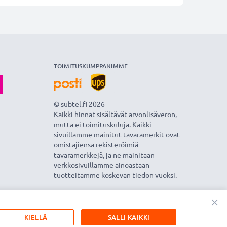
TOIMITUSKUMPPANIMME
© subtel.fi 2026
Kaikki hinnat sisältävät arvonlisäveron,
mutta ei toimituskuluja. Kaikki
sivuillamme mainitut tavaramerkit ovat
omistajiensa rekisteröimiä
tavaramerkkejä, ja ne mainitaan
verkkosivuillamme ainoastaan
tuotteitamme koskevan tiedon vuoksi.
×
KIELLÄ
SALLI KAIKKI