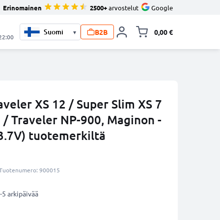
Erinomainen
2500+
arvostelut
Google
B2B
0,00 €
▾
Vaihda miniva
 22:00
veler XS 12 / Super Slim XS 7
 / Traveler NP-900, Maginon -
.7V) tuotemerkiltä
Tuotenumero: 900015
-5 arkipäivää