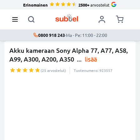
Erinomainen
2500+
arvostelut
0800 918 243
·
Ma - Pe: 11:00 - 22:00
Akku kameraan Sony Alpha 77, A77, A58,
A99, A300, A200, A350
...
lisää
(25 arvostelut)
Tuotenumero: 923557