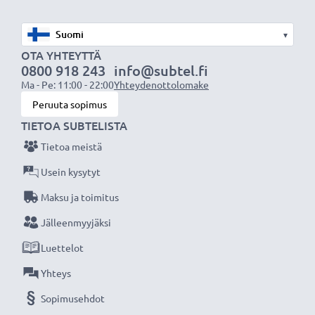
nykyaikainen Litium-tekniikka ilman vaikutusta
muistiin
▾
✔
Säännöllinen ja kattava testaus
- jokainen
OTA YHTEYTTÄ
0800 918 243
info@subtel.fi
sisäänrakennettu kenno testataan
Ma - Pe: 11:00 - 22:00
Yhteydenottolomake
✔
Sertifioitu turvallisuus
- suojattu oikosululta,
Peruuta sopimus
ylikuumenemiselta ja ylijännitteeltä
TIETOA SUBTELISTA
Tietoa meistä
Tekniset tiedot:
Tuotemerkki
:
CELLONIC
Usein kysytyt
Kapasiteetti
: 1600mAh
Maksu ja toimitus
Jännite
: 7.2V - 7.4V
Jälleenmyyjäksi
Teknologia
: Litiumionit
Luettelot
Mitat
: 55,5 × 38 × 21 mm
Väri
: Musta
Yhteys
Sopimusehdot
CELLONIC vara-akku on turvallinen ja edullinen