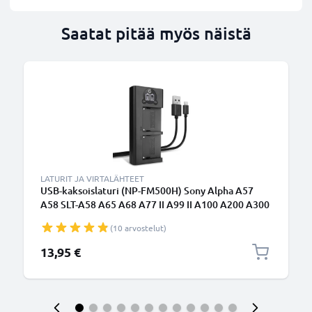
Saatat pitää myös näistä
LATURIT JA VIRTALÄHTEET
USB-kaksoislaturi (NP-FM500H) Sony Alpha A57
A58 SLT-A58 A65 A68 A77 II A99 II A100 A200 A300
A350 A500 A700 A900 R1 DSLR-A200-laitteille +
(10 arvostelut)
1m + USB Kaapeli valmistajalta CELLONIC
13,95 €