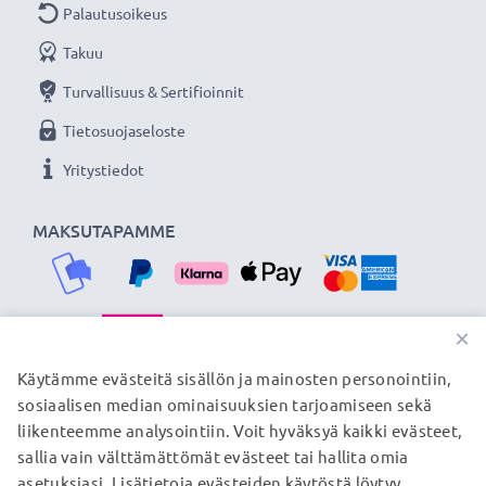
Palautusoikeus
virtalähde valokuvakameraasi tai videokameraasi.
Takuu
★
3 vuoden takuu
★
Turvallisuus & Sertifioinnit
Olemme vuonna 2004 perustettu kansainvälinen
Tietosuojaseloste
verkkokauppa, joka tarjoaa laadukkaita tuotteita, ja
Yritystiedot
siksi tarjoamme 36 kuukauden takuun!
MAKSUTAPAMME
×
TOIMITUSKUMPPANIMME
Käytämme evästeitä sisällön ja mainosten personointiin,
sosiaalisen median ominaisuuksien tarjoamiseen sekä
liikenteemme analysointiin. Voit hyväksyä kaikki evästeet,
sallia vain välttämättömät evästeet tai hallita omia
© subtel.fi 2026
asetuksiasi. Lisätietoja evästeiden käytöstä löytyy
Kaikki hinnat sisältävät arvonlisäveron, mutta ei