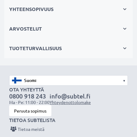
suorituskyvyn ja pidemmän akun käyttöiän
YHTEENSOPIVUUS
varmistamiseksi lataa akku kokonaan ennen
ensimmäistä käyttökertaa. Jokainen CELLONIC-akku
ARVOSTELUT
testataan tarkasti maksimaalisen suorituskyvyn ja
pidemmän virran keston takaamiseksi. Tilaa nyt
TUOTETURVALLISUUS
nopeaan toimitukseen ja 3 vuoden takuun kanssa!
▾
OTA YHTEYTTÄ
0800 918 243
info@subtel.fi
Ma - Pe: 11:00 - 22:00
Yhteydenottolomake
Peruuta sopimus
TIETOA SUBTELISTA
Tietoa meistä