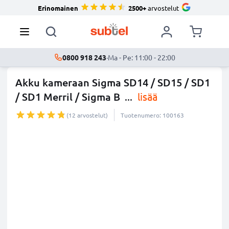
Erinomainen
2500+
arvostelut
0800 918 243
·
Ma - Pe: 11:00 - 22:00
Akku kameraan Sigma SD14 / SD15 / SD1
/ SD1 Merril / Sigma B
...
lisää
(12 arvostelut)
Tuotenumero: 100163