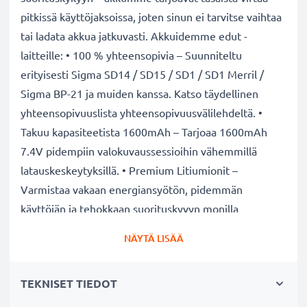
pitkissä käyttöjaksoissa, joten sinun ei tarvitse vaihtaa
tai ladata akkua jatkuvasti. Akkuidemme edut -
laitteille: • 100 % yhteensopivia – Suunniteltu
erityisesti Sigma SD14 / SD15 / SD1 / SD1 Merril /
Sigma BP-21 ja muiden kanssa. Katso täydellinen
yhteensopivuuslista yhteensopivuusvälilehdeltä. •
Takuu kapasiteetista 1600mAh – Tarjoaa 1600mAh
7.4V pidempiin valokuvaussessioihin vähemmillä
latauskeskeytyksillä. • Premium Litiumionit –
Varmistaa vakaan energiansyötön, pidemmän
käyttöiän ja tehokkaan suorituskyvyn monilla
lataussykleillä. • Maksimaalinen laatu ja turvallisuus –
NÄYTÄ LISÄÄ
Tiukasti testattu täyttämään korkeimmat turvallisuus-
ja luotettavuusvaatimukset. • Helppo asennus ja
TEKNISET TIEDOT
täydellinen istuvuus – Helppo vaihtaa ja sopii
täydellisesti alkuperäiseen laturiin. HUOM: Parhaan