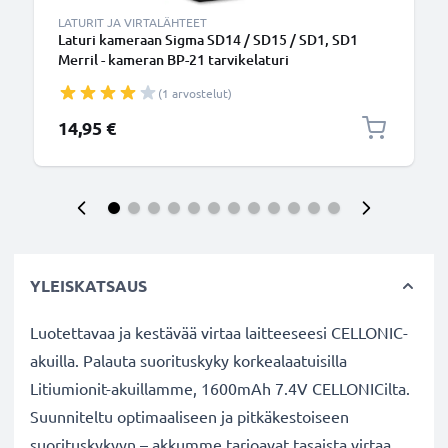
LATURIT JA VIRTALÄHTEET
Laturi kameraan Sigma SD14 / SD15 / SD1, SD1
Merril - kameran BP-21 tarvikelaturi
(1 arvostelut)
14,95 €
YLEISKATSAUS
Luotettavaa ja kestävää virtaa laitteeseesi CELLONIC-
akuilla. Palauta suorituskyky korkealaatuisilla
Litiumionit-akuillamme, 1600mAh 7.4V CELLONICilta.
Suunniteltu optimaaliseen ja pitkäkestoiseen
suorituskykyyn – akkumme tarjoavat tasaista virtaa