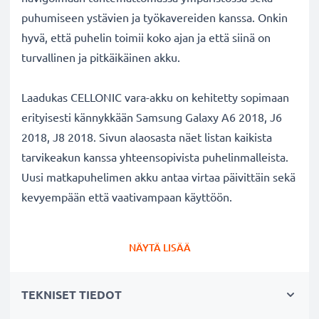
puhumiseen ystävien ja työkavereiden kanssa. Onkin
hyvä, että puhelin toimii koko ajan ja että siinä on
turvallinen ja pitkäikäinen akku.
Laadukas CELLONIC vara-akku on kehitetty sopimaan
erityisesti kännykkään Samsung Galaxy A6 2018, J6
2018, J8 2018. Sivun alaosasta näet listan kaikista
tarvikeakun kanssa yhteensopivista puhelinmalleista.
Uusi matkapuhelimen akku antaa virtaa päivittäin sekä
kevyempään että vaativampaan käyttöön.
Samsung Galaxy A6 2018, J6 2018, J8 2018
NÄYTÄ LISÄÄ
vaihtoakku:
✔
Nauti virtajohdosta
riippumattomuudesta
-
TEKNISET TIEDOT
tarvikeakun pitkä käyttöaika vapauttaa jatkuvalta
lataamiselta