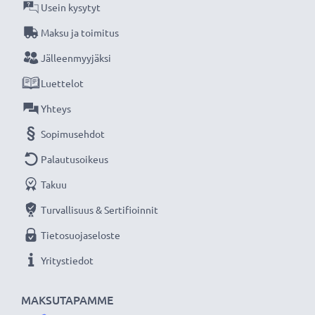
Teknologia
: Litiumpolymeeri
Usein kysytyt
Mitat
: 88,2 x 39,5 x 4,8mm
Maksu ja toimitus
Väri
: Musta
Jälleenmyyjäksi
Luettelot
CELLONIC vaihtoakku - laatua edulliseen hintaan.
Yhteys
★
3 vuoden takuu
★
Sopimusehdot
Olemme vuonna 2004 perustettu kansainvälinen
Palautusoikeus
verkkokauppa, joka tarjoaa laadukkaita tuotteita, ja
siksi tarjoamme 36 kuukauden takuun!
Takuu
Turvallisuus & Sertifioinnit
Tietosuojaseloste
Yritystiedot
MAKSUTAPAMME