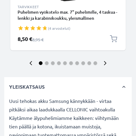
TARVIKKEET
Puhelimen vyökotelo max. 7" puhelimille, 4 taskua -
lenkki ja karabiinikoukku, yleismallinen
matkapuhelimien pystykotelo, subtel
(4 arvostelut)
Erikoishinta
8,50 €
Normaali hinta
8,95 €
YLEISKATSAUS
Uusi tehokas akku Samsung kännykkään - virtaa
pitkäksi aikaa laadukkaalla CELLONIC vaihtoakulla
Käytämme älypuhelimiamme kaikkeen: viihtymään
tien päällä ja kotona, ikuistamaan muistoja,
navigoimaan tuntemattomassa ympäristössä sekä