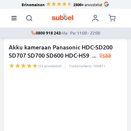
Erinomainen
2500+
arvostelut
0800 918 243
·
Ma - Pe: 11:00 - 22:00
Akku kameraan Panasonic HDC-SD200
SD707 SD700 SD600 HDC-HS9
...
lisää
(53 arvostelut)
Tuotenumero: 100871