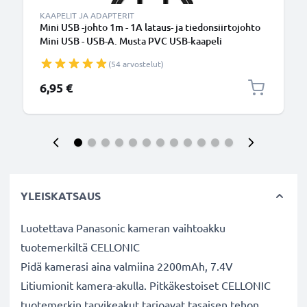
KAAPELIT JA ADAPTERIT
Mini USB -johto 1m - 1A lataus- ja tiedonsiirtojohto
Mini USB - USB-A. Musta PVC USB-kaapeli
(54 arvostelut)
6,95 €
YLEISKATSAUS
Luotettava Panasonic kameran vaihtoakku
tuotemerkiltä CELLONIC
Pidä kamerasi aina valmiina 2200mAh, 7.4V
Litiumionit kamera-akulla. Pitkäkestoiset CELLONIC
tuotemerkin tarvikeakut tarjoavat tasaisen tehon