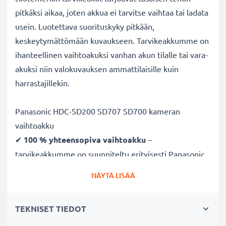
pitkäksi aikaa, joten akkua ei tarvitse vaihtaa tai ladata
usein. Luotettava suorituskyky pitkään,
keskeytymättömään kuvaukseen. Tarvikeakkumme on
ihanteellinen vaihtoakuksi vanhan akun tilalle tai vara-
akuksi niin valokuvauksen ammattilaisille kuin
harrastajillekin.
Panasonic HDC-SD200 SD707 SD700 kameran
vaihtoakku
✔
100 % yhteensopiva vaihtoakku
–
tarvikeakkumme on suunniteltu erityisesti Panasonic
HDC-SD200 SD707 SD700 kameraan. Katso
NÄYTÄ LISÄÄ
yhteensopivuus-kohdasta koko lista yhteensopivista
kameramalleista
TEKNISET TIEDOT
✔
Taattu 2200mAh kapasiteetti
– 2200mAh 7.4V
tehoa pitkäkestoiseen kuvaukseen