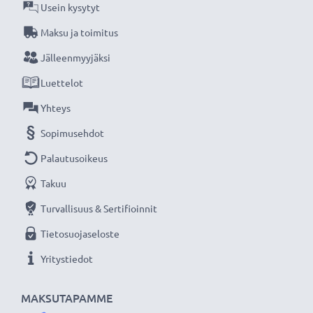
Jokainen CELLONIC tarvikeakkumme testataan
Usein kysytyt
tarkasti parhaan suorituskyvyn ja pitkäkestoisen
Maksu ja toimitus
tehokkuuden varmistamiseksi. Tilaa nyt, 3 vuoden
Jälleenmyyjäksi
takuu!
Luettelot
Yhteys
Sopimusehdot
Palautusoikeus
Takuu
Turvallisuus & Sertifioinnit
Tietosuojaseloste
Yritystiedot
MAKSUTAPAMME