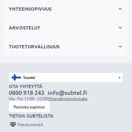
✔
Litiumionit teknologia
– vakaa virransyöttö,
YHTEENSOPIVUUS
pidempi käyttöikä ja tehokas suorituskyky
✔
Laadukas & turvallinen
– tarkkaan testattu
ARVOSTELUT
täyttämään korkeimmat turvallisuus- ja
luotettavuusvaatimukset
TUOTETURVALLISUUS
✔
Helppo asentaa & täydellinen istuvuus
– vaivaton
asennus ja täydellinen istuvuus, sopii myös
alkuperäiseen laturiisi
▾
OTA YHTEYTTÄ
0800 918 243
info@subtel.fi
Ma - Pe: 11:00 - 22:00
Yhteydenottolomake
Huomio:
Maksimaalisen akun suorituskyvyn,
Peruuta sopimus
tehokkuuden ja käyttöiän varmistamiseksi lataa akku
TIETOA SUBTELISTA
täyteen ennen ensimmäistä käyttökertaa.
Tietoa meistä