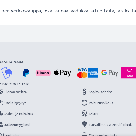
en verkkokauppa, joka tarjoaa laadukkaita tuotteita, ja siksi
AKSUTAPAMME
ETOA SUBTELISTA
Tietoa meistä
Sopimusehdot
Usein kysytyt
Palautusoikeus
Maksu ja toimitus
Takuu
Jälleenmyyjäksi
Turvallisuus & Sertifioinnit
Luettelot
Tietosuojaseloste