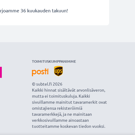
 tarjoamme 36 kuukauden takuun!
TOIMITUSKUMPPANIMME
© subtel.fi 2026
Kaikki hinnat sisältävät arvonlisäveron,
mutta ei toimituskuluja. Kaikki
sivuillamme mainitut tavaramerkit ovat
omistajiensa rekisteröimiä
tavaramerkkejä, ja ne mainitaan
verkkosivuillamme ainoastaan
tuotteitamme koskevan tiedon vuoksi.