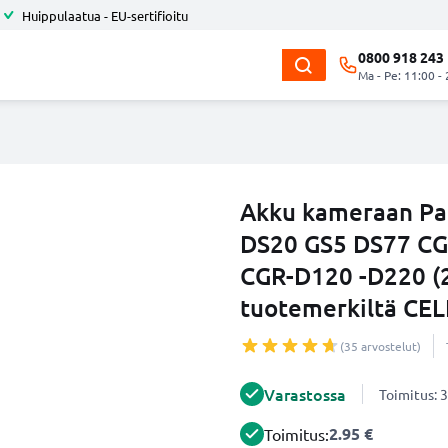
Huippulaatua - EU-sertifioitu
0800 918 243
Ma - Pe: 11:00 -
Akku kameraan Pa
DS20 GS5 DS77 C
CGR-D120 -D220 (
tuotemerkiltä CE
(35 arvostelut)
Varastossa
Toimitus: 3
2.95 €
Toimitus: