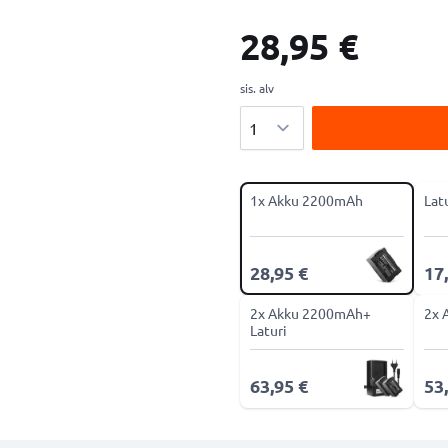
28,95 €
sis. alv
Määrä
1x Akku 2200mAh
Lat
28,95 €
17
2x Akku 2200mAh+
2x 
Laturi
63,95 €
53