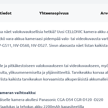
 tiedot
Yhteensopivuus
Arv
ka näet valokuvauksellisia hetkiä? Uusi CELLONIC
kamera-akku a
itkö vara-akkua kameraasi pidempää valo- tai videokuvausta va
-GS11, NV-DS60, NV-DS27. Sivun alaosasta näet listan kaikista
lle ja pitkäkestoiseen valokuvaukseen tai videokuvaukseen, myös
ululta, ylikuumenemiselta ja ylijännitteeltä. Tarvikeakku korva
sta kaikista tarvikeakun korvaamista alkuperäisistä akkumallei
ameran vaihtoakku:
äiselle
kamera-akullesi Panasonic CGA-D54 CGR-D120 -D220
 laadukas ja tehokas akku 2200mAh kapasiteetilla