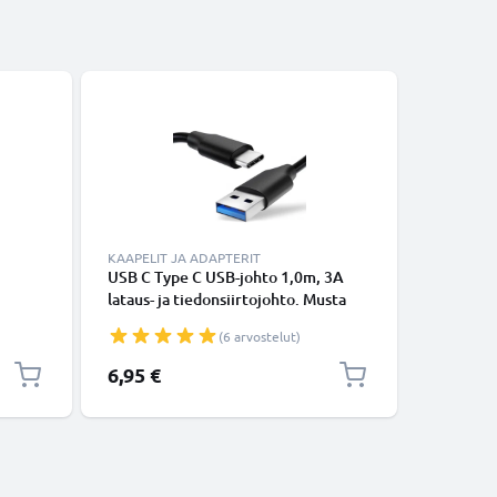
KAAPELIT JA ADAPTERIT
KAAPELIT
USB C Type C USB-johto 1,0m, 3A
USB-joht
lataus- ja tiedonsiirtojohto. Musta
14, 13, 12
USB C Type C - USB C Type C PVC
Lightning
(6 arvostelut)
USB-kaapeli
Valkoine
6,95 €
16,95 €