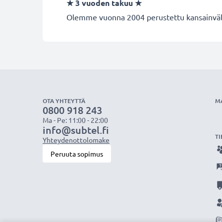
★
3 vuoden takuu
★
Olemme vuonna 2004 perustettu kansainvälin
OTA YHTEYTTÄ
M
0800 918 243
Ma - Pe: 11:00 - 22:00
info@subtel.fi
TI
Yhteydenottolomake
Peruuta sopimus