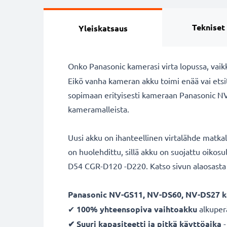
Tekniset
Yleiskatsaus
Onko Panasonic kamerasi virta lopussa, vaik
Eikö vanha kameran akku toimi enää vai ets
sopimaan erityisesti kameraan Panasonic NV
kameramalleista.
Uusi akku on ihanteellinen virtalähde matka
on huolehdittu, sillä akku on suojattu oikos
D54 CGR-D120 -D220. Katso sivun alaosasta li
Panasonic NV-GS11, NV-DS60, NV-DS27 k
✔
100% yhteensopiva vaihtoakku
alkuper
✔ Suuri kapasiteetti ja pitkä käyttöaika
-