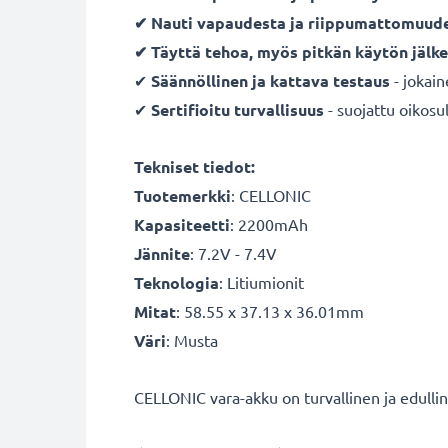
✔ Nauti vapaudesta ja riippumattomuud
✔ Täyttä tehoa, myös pitkän käytön jälk
✔
Säännöllinen ja kattava testaus
- jokai
✔
Sertifioitu turvallisuus
- suojattu oikosul
Tekniset tiedot:
Tuotemerkki
:
CELLONIC
Kapasiteetti
: 2200mAh
Jännite
: 7.2V - 7.4V
Teknologia
: Litiumionit
Mitat
: 58.55 x 37.13 x 36.01mm
Väri
: Musta
CELLONIC vara-akku on turvallinen ja edulli