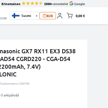
Erinomainen
2500+
arvostelut
Google
B2B
0,00 €
▾
Vaihda miniva
 22:00
nasonic GX7 RX11 EX3 DS38
GAD54 CGRD220 - CGA-D54
2200mAh, 7.4V)
LLONIC
Tuotenumero: 200700
-5 arkipäivää