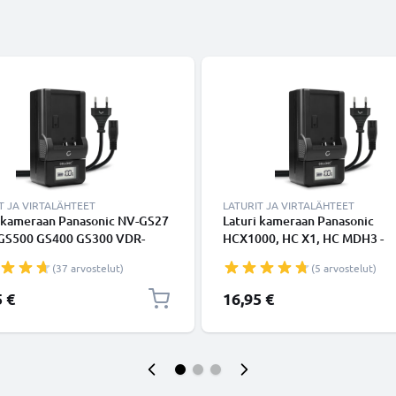
T JA VIRTALÄHTEET
LATURIT JA VIRTALÄHTEET
i kameraan Panasonic NV-GS27
Laturi kameraan Panasonic
GS500 GS400 GS300 VDR-
HCX1000, HC X1, HC MDH3 -
SDR-H20 - kameran CGA-DU12,
kameran VW-VBD58 CGA-D54
(37 arvostelut)
(5 arvostelut)
U14, CGA-DU21 tarvikelaturi
tarvikelaturi
5 €
16,95 €