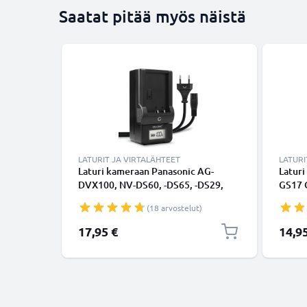
Saatat pitää myös näistä
LATURIT JA VIRTALÄHTEET
LATURI
Laturi kameraan Panasonic AG-
Latur
DVX100, NV-DS60, -DS65, -DS29,
GS17 
NV-GS11, -GS1, NV-MX500 - kameran
D150 
(18 arvostelut)
CGA-D54, CGR-D120, -D220, -D320
CGA-D
tarvikelaturi
17,95 €
14,9