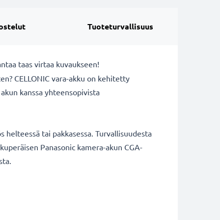
ostelut
Tuoteturvallisuus
ntaa taas virtaa kuvaukseen!
rten? CELLONIC vara-akku on kehitetty
 akun kanssa yhteensopivista
 helteessä tai pakkasessa. Turvallisuudesta
a alkuperäisen Panasonic kamera-akun CGA-
sta.