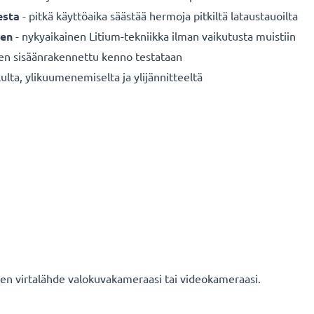
esta
- pitkä käyttöaika säästää hermoja pitkiltä lataustauoilta
een
- nykyaikainen Litium-tekniikka ilman vaikutusta muistiin
nen sisäänrakennettu kenno testataan
ulta, ylikuumenemiselta ja ylijännitteeltä
nen virtalähde valokuvakameraasi tai videokameraasi.