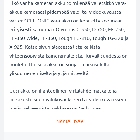
Eikö vanha kameran akku toimi enää vai etsitkö vara-
akkua kameraasi pidempää valo- tai videokuvausta
varten? CELLONIC vara-akku on kehitetty sopimaan
erityisesti kameraan Olympus C-550, D-720, FE-250,
FE-350 Wide, FE-360, Tough TG-310, Tough TG-320 ja
X-925. Katso sivun alaosasta lista kaikista
yhteensopivista kameramalleista. Turvallisuudesta on
huolehdittu, sillä akku on suojattu oikosululta,
ylikuumenemiselta ja ylijännitteeltä.
Uusi akku on ihanteellinen virtalähde matkalle ja
pitkäkestoiseen valokuvaukseen tai videokuvaukseen,
myös helteessä tai pakkasessa. Se korvaa
alkuperäisen Olympus kamera-akun Li-42b Li-40b.
NÄYTÄ LISÄÄ
Katso sivun alaosasta lista kaikista tarvikeakun
korvaamista akkumalleista.