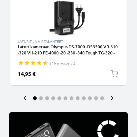
LATURIT JA VIRTALÄHTEET
Laturi kameraan Olympus DS-7000 -DS3500 VR-310
-320 VH-210 FE-4000 -20 -230 -340 Tough TG-320 -
kameran Li-40B Li-42B tarvikelaturi
(216 arvostelut)
14,95 €