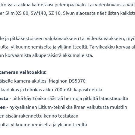
itkö vara-akkua kameraasi pidempää valo- tai videokuvausta va
 Slim XS 80, SW140, SZ 10. Sivun alaosasta näet listan kaikist
lle ja pitkäkestoiseen valokuvaukseen tai videokuvaukseen, myös
sululta, ylikuumenemiselta ja ylijännitteeltä. Tarvikeakku korv
kun korvaamista alkuperäisistä akkumalleista.
 kameran vaihtoakku:
äiselle
kamera-akullesi Maginon DS5370
 laadukas ja tehokas akku 700mAh kapasiteetilla
esta
- pitkä käyttöaika säästää hermoja pitkiltä lataustauoilta
een
- nykyaikainen Litium-tekniikka ilman vaikutusta muistiin
nen sisäänrakennettu kenno testataan
ulta, ylikuumenemiselta ja ylijännitteeltä