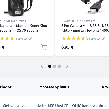
T JA VIRTALÄHTEET
KAAPELIT JA ADAPTERIT
i kameraan Maginon Super Slim
8 Pin Camera Mini USB B - USB 
Super Slim XS 70 Super Slim
johto kameraan Tevion Z 1400,
 SW140 SZ 10 SZ125 Z1600 -
Traveler Z14, XS 400, XS4, UW
(4 arvostelut)
(26 arvostelut)
n tarvikelaturi
12, Super Slim XS-9, -10, Magi
Action Sports HD1 - Musta 1.5
5 €
6,95 €
nopea 1A, PVC-kamerajohto
tuotemerkiltä CELLONIC
 tiedot
Yhteensopivuus
Arv
 näet valokuvauksellisia hetkiä? Uusi CELLONIC
kamera-akku an