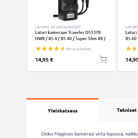
LATURIT JA VIRTALÄHTEET
LATURI
Laturi kameraan Traveler DS5370
Latur
UW8 / XS 4 / XS 40 / Super Slim X8 /
XS 60 
XS 8 / XS 10 / XS 70 - kameran
XS 80
(60 arvostelut)
tarvikelaturi
kamera
14,95 €
14,9
Tekniset
Yleiskatsaus
Onko Maginon kamerasi virta lopussa, vaikka