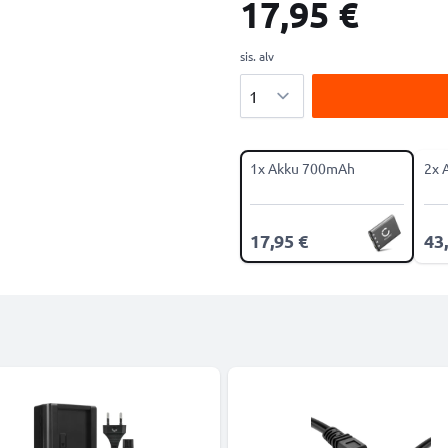
17,95 €
sis. alv
Määrä
1x Akku 700mAh
2x 
17,95 €
43