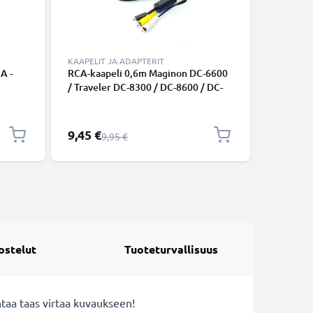
KAAPELIT JA ADAPTERIT
KAAPELIT
A -
RCA-kaapeli 0,6m Maginon DC-6600
Mini USB
/ Traveler DC-8300 / DC-8600 / DC-
Traveler
8, SW
8500 / DC-X5 / DC-XZ6 - Ääni- ja
One, Sup
non
videokaapeli RCA-liittimellä, AV-
DV5000, 
m,
johdon sopivuus TV, DVD, blu-ray,
Musta 1m
Erikoishinta
9,45 €
6,95 €
Normaali hinta
9,95 €
kamera, pelikonsoli
kamerajo
CELLONI
ostelut
Tuoteturvallisuus
taa taas virtaa kuvaukseen!