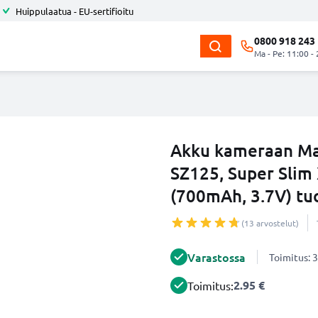
Huippulaatua - EU-sertifioitu
0800 918 243
Ma - Pe: 11:00 -
Akku kameraan Ma
SZ125, Super Slim
(700mAh, 3.7V) t
(13 arvostelut)
Varastossa
Toimitus: 3
2.95 €
Toimitus: