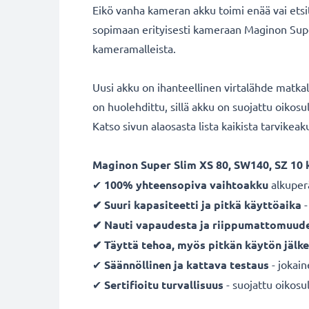
Eikö vanha kameran akku toimi enää vai ets
sopimaan erityisesti kameraan Maginon Super
kameramalleista.
Uusi akku on ihanteellinen virtalähde matka
on huolehdittu, sillä akku on suojattu oiko
Katso sivun alaosasta lista kaikista tarvikea
Maginon Super Slim XS 80, SW140, SZ 10
✔
100% yhteensopiva vaihtoakku
alkuper
✔ Suuri kapasiteetti ja pitkä käyttöaika
-
✔ Nauti vapaudesta ja riippumattomuud
✔ Täyttä tehoa, myös pitkän käytön jälk
✔
Säännöllinen ja kattava testaus
- jokai
✔
Sertifioitu turvallisuus
- suojattu oikosul