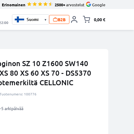
Erinomainen
2500+
arvostelut
Google
B2B
0,00 €
▾
Vaihda miniva
 22:00
ginon SZ 10 Z1600 SW140
 XS 80 XS 60 XS 70 - DS5370
uotemerkiltä CELLONIC
Tuotenumero: 100776
-5 arkipäivää