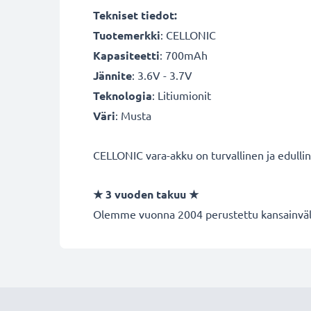
Tekniset tiedot:
Tuotemerkki
:
CELLONIC
Kapasiteetti
: 700mAh
Jännite
: 3.6V - 3.7V
Teknologia
: Litiumionit
Väri
: Musta
CELLONIC vara-akku on turvallinen ja edulli
★
3 vuoden takuu
★
Olemme vuonna 2004 perustettu kansainvälin