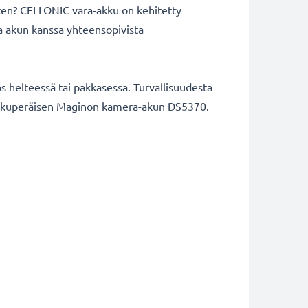
rten? CELLONIC vara-akku on kehitetty
a akun kanssa yhteensopivista
 helteessä tai pakkasessa. Turvallisuudesta
aa alkuperäisen Maginon kamera-akun DS5370.