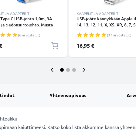
IT JA ADAPTERIT
KAAPELIT JA ADAPTERIT
 Type C USB-johto 1,0m, 3A
USB-johto kännykkään Apple 
- ja tiedonsiirtojohto. Musta
14, 13, 12, 11, X, XS, XR, 8, 7, S
Type C - USB C Type C PVC
Lightning 8 Pin, , 1m latausjoh
(6 arvostelut)
(37 arvostelut)
aapeli
Valkoinen datakaapeli
€
16,95 €
 tiedot
Yhteensopivuus
Arv
ihtoakku
pimaan kaiuttimeesi. Katso koko lista akkumme kanssa yhteensop