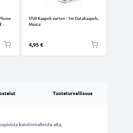
iPhone
USB Kaapeli varten - 1m Datakaapeli,
USB C Ty
E -
Musta
lataus- j
to.
USB C Ty
USB-kaap
4,95 €
2,95 €
ostelut
Tuoteturvallisuus
ivista kaiutinmalleista alta.