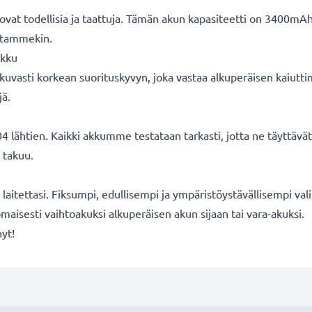
vat todellisia ja taattuja. Tämän akun kapasiteetti on 3400mAh
oitammekin.
akku
uvasti korkean suorituskyvyn, joka vastaa alkuperäisen kaiuttim
jä.
 lähtien. Kaikki akkumme testataan tarkasti, jotta ne täyttäv
 takuu.
ä laitettasi. Fiksumpi, edullisempi ja ympäristöystävällisempi val
aisesti vaihtoakuksi alkuperäisen akun sijaan tai vara-akuksi.
nyt!