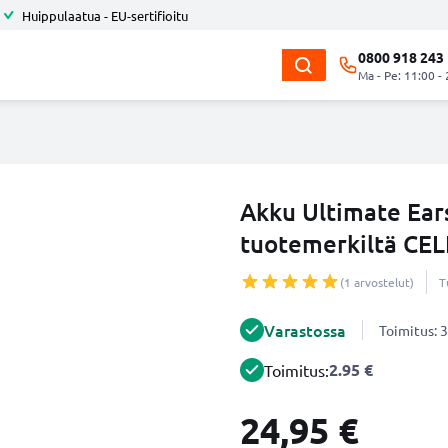
Huippulaatua - EU-sertifioitu
0800 918 243
Ma - Pe: 11:00 -
Akku Ultimate Ea
tuotemerkiltä CE
(1 arvostelut)
T
Varastossa
Toimitus: 3
2.95 €
Toimitus:
24,95 €