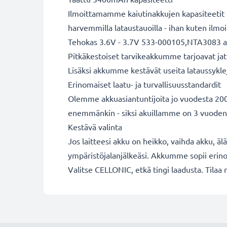
Ilmoittamamme kaiutinakkujen kapasiteetit o
harvemmilla lataustauoilla - ihan kuten ilm
Tehokas 3.6V - 3.7V 533-000105,NTA3083 
Pitkäkestoiset tarvikeakkumme tarjoavat jatk
Lisäksi akkumme kestävät useita lataussykle
Erinomaiset laatu- ja turvallisuusstandardit
Olemme akkuasiantuntijoita jo vuodesta 2004
enemmänkin - siksi akuillamme on 3 vuoden
Kestävä valinta
Jos laitteesi akku on heikko, vaihda akku, äl
ympäristöjalanjälkeäsi. Akkumme sopii erinom
Valitse CELLONIC, etkä tingi laadusta. Tilaa 