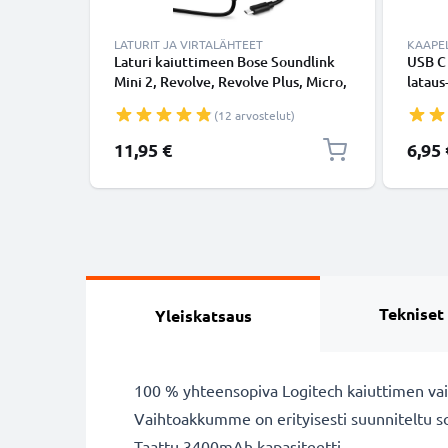
LATURIT JA VIRTALÄHTEET
KAAPEL
Laturi kaiuttimeen Bose Soundlink
USB C
Mini 2, Revolve, Revolve Plus, Micro,
lataus
Free Wireless, Color - 10W, 2A /
USB C 
(12 arvostelut)
2000mA, 1.2m virtajohto, laturi
USB-k
11,95 €
6,95 
Tekniset
Yleiskatsaus
100 % yhteensopiva Logitech kaiuttimen va
Vaihtoakkumme on erityisesti suunniteltu so
Taattu 3400mAh kapasiteetti