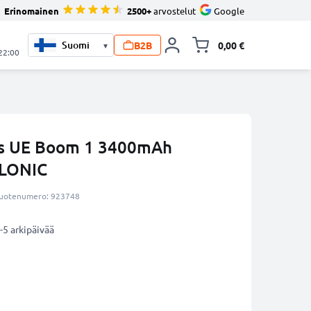
Erinomainen
2500+
arvostelut
Google
B2B
0,00 €
▾
Vaihda miniva
 22:00
rs UE Boom 1 3400mAh
LLONIC
uotenumero: 923748
-5 arkipäivää