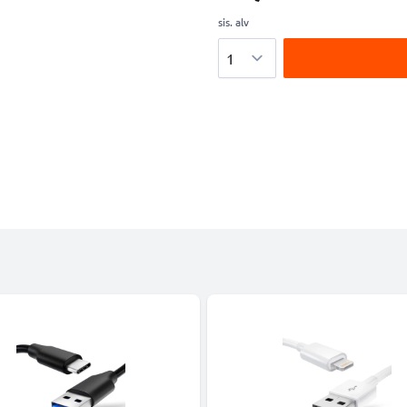
sis. alv
Määrä