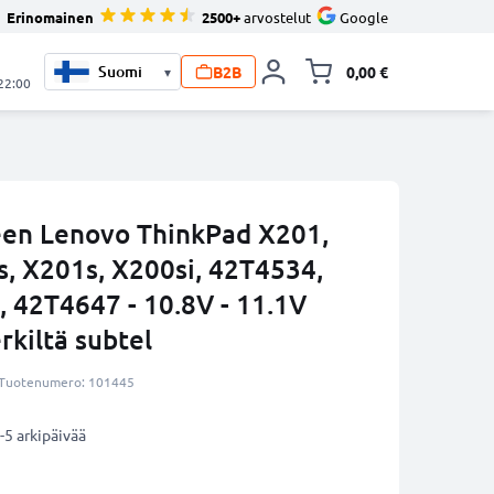
Erinomainen
2500+
arvostelut
Google
B2B
0,00 €
▾
Vaihda miniva
 22:00
een Lenovo ThinkPad X201,
s, X201s, X200si, 42T4534,
 42T4647 - 10.8V - 11.1V
kiltä subtel
Tuotenumero: 101445
-5 arkipäivää