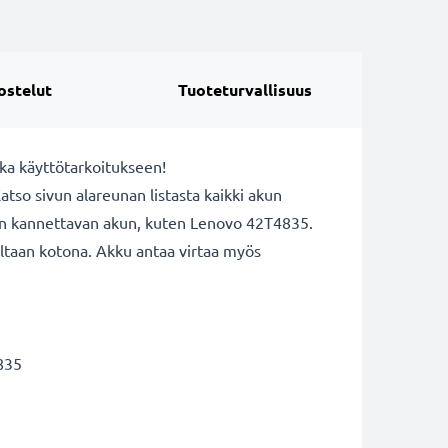
ostelut
Tuoteturvallisuus
oka käyttötarkoitukseen!
so sivun alareunan listasta kaikki akun
isen kannettavan akun, kuten Lenovo 42T4835.
iltaan kotona. Akku antaa virtaa myös
835