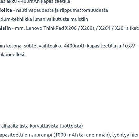
kas akku 4400mAh kapasiteetilla
oilta
- nauti vapaudesta ja riippumattomuudesta
itium-tekniikka ilman vaikutusta muistiin
isiin
- mm. Lenovo ThinkPad X200 / X200s / X201 / X201s (katso 
vain kotona. subtel vaihtoakku 4400mAh kapasiteetilla ja 10.8V - 
tokoneellesi.
lhaalta lista korvattavista tuotteista)
apasiteetti on suurempi (1000 mAh tai enemmän), työntyy hieman