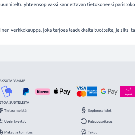
 suunniteltu yhteensopivaksi kannettavan tietokoneesi paristoko
en verkkokauppa, joka tarjoaa laadukkaita tuotteita, ja siksi
AKSUTAPAMME
ETOA SUBTELISTA
Tietoa meistä
Sopimusehdot
Usein kysytyt
Palautusoikeus
Maksu ja toimitus
Takuu