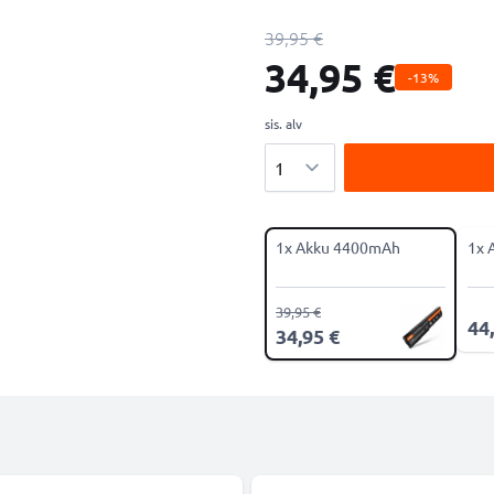
39,95 €
34,95 €
-13%
sis. alv
Määrä
1x Akku 4400mAh
1x 
39,95 €
44
34,95 €