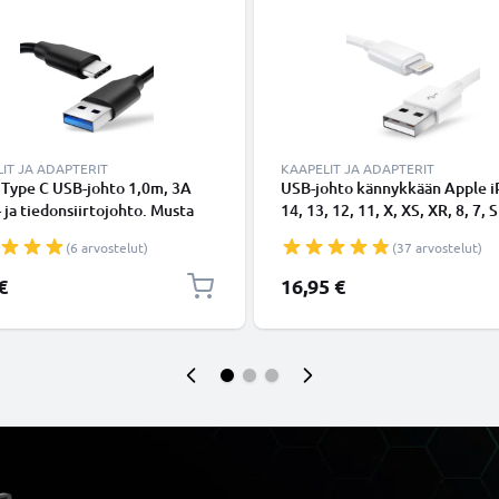
IT JA ADAPTERIT
KAAPELIT JA ADAPTERIT
 Type C USB-johto 1,0m, 3A
USB-johto kännykkään Apple 
- ja tiedonsiirtojohto. Musta
14, 13, 12, 11, X, XS, XR, 8, 7, S
Type C - USB C Type C PVC
Lightning 8 Pin, , 1m latausjoh
(6 arvostelut)
(37 arvostelut)
aapeli
Valkoinen datakaapeli
€
16,95 €