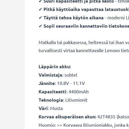
✔
Suuri kapasiteetti ja pitkä kesto
- teho
✔
Pitkä käyttöaika vapauttaa lataustuoki
✔
Täyttä tehoa käytön aikana
- moderni L
✔
Sopii seuraaviin kannettaviin tietokone
Matkalla tai pakkasessa, helteessä tai ihan 
turvallisesti virtaa kannettavalle Lenovo tie
Läppärin akku:
Valmistaja
:
subtel
Jännite
: 10.8V - 11.1V
Kapasiteetti
: 4400mAh
Teknologia
: Litiumionit
Väri
: Musta
Korvaa alkuperäisen akun:
42T4835 (katso a
Huomio: >> Korvaava litiumioniakku, jonka k