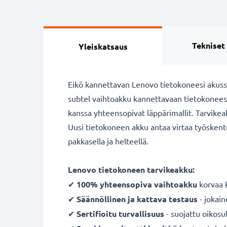
Tekniset
Yleiskatsaus
Eikö kannettavan Lenovo tietokoneesi akussa 
subtel vaihtoakku kannettavaan tietokonees
kanssa yhteensopivat läppärimallit. Tarvike
Uusi tietokoneen akku antaa virtaa työskente
pakkasella ja helteellä.
Lenovo tietokoneen tarvikeakku:
✔
100% yhteensopiva vaihtoakku
korvaa 
✔
Säännöllinen ja kattava testaus
- jokai
✔
Sertifioitu turvallisuus
- suojattu oikosul