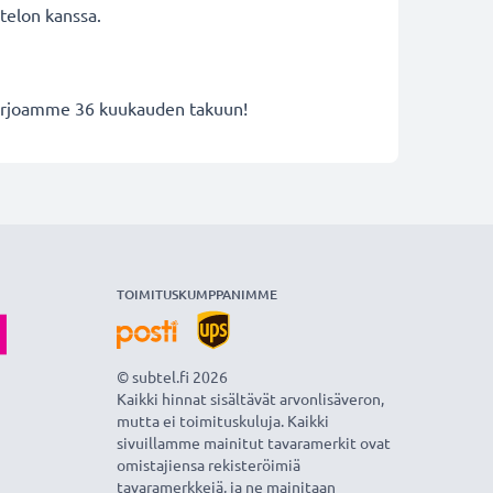
telon kanssa.
 tarjoamme 36 kuukauden takuun!
TOIMITUSKUMPPANIMME
© subtel.fi 2026
Kaikki hinnat sisältävät arvonlisäveron,
mutta ei toimituskuluja. Kaikki
sivuillamme mainitut tavaramerkit ovat
omistajiensa rekisteröimiä
tavaramerkkejä, ja ne mainitaan