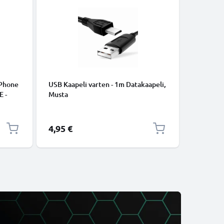
iPhone
USB Kaapeli varten - 1m Datakaapeli,
USB C Ty
E -
Musta
lataus- j
to.
USB C Ty
USB-kaap
4,95 €
2,95 €