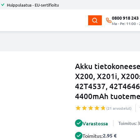
Huippulaatua - EU-sertifioitu
0800 918 243
Ma - Pe: 11:00 -
Akku tietokonees
X200, X201i, X200
42T4537, 42T4646,
4400mAh tuotemer
(21 arvostelut)
Varastossa
Toimitus: 3
2.95 €
Toimitus: