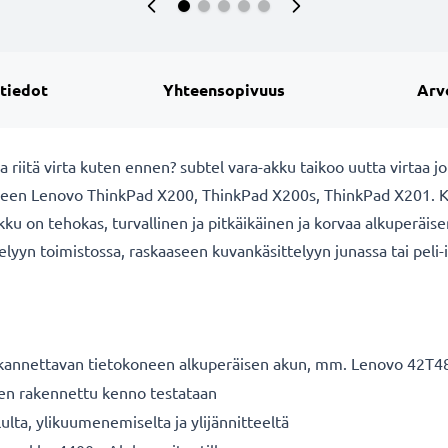
 tiedot
Yhteensopivuus
Arv
riitä virta kuten ennen? subtel vara-akku taikoo uutta virtaa j
een Lenovo ThinkPad X200, ThinkPad X200s, ThinkPad X201. Kat
akku on tehokas, turvallinen ja pitkäikäinen ja korvaa alkuperä
lyyn toimistossa, raskaaseen kuvankäsittelyyn junassa tai peli-
kannettavan tietokoneen alkuperäisen akun, mm. Lenovo 42T4
nen rakennettu kenno testataan
ulta, ylikuumenemiselta ja ylijännitteeltä