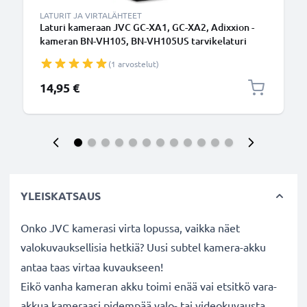
LATURIT JA VIRTALÄHTEET
Laturi kameraan JVC GC-XA1, GC-XA2, Adixxion -
kameran BN-VH105, BN-VH105US tarvikelaturi
(1 arvostelut)
14,95 €
YLEISKATSAUS
Onko JVC kamerasi virta lopussa, vaikka näet
valokuvauksellisia hetkiä? Uusi subtel
kamera-akku
antaa taas virtaa kuvaukseen!
Eikö vanha kameran akku toimi enää vai etsitkö vara-
akkua kameraasi pidempää valo- tai videokuvausta