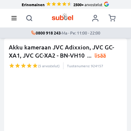
Erinomainen
2500+
arvostelut
0800 918 243
·
Ma - Pe: 11:00 - 22:00
Akku kameraan JVC Adixxion, JVC GC-
XA1, JVC GC-XA2 - BN-VH10
...
lisää
(5 arvostelut)
Tuotenumero: 924157