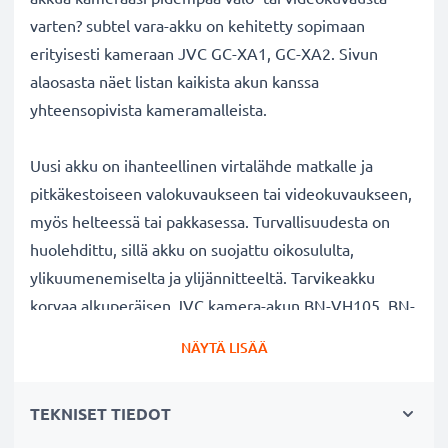
varten? subtel vara-akku on kehitetty sopimaan
erityisesti kameraan JVC GC-XA1, GC-XA2. Sivun
alaosasta näet listan kaikista akun kanssa
yhteensopivista kameramalleista.
Uusi akku on ihanteellinen virtalähde matkalle ja
pitkäkestoiseen valokuvaukseen tai videokuvaukseen,
myös helteessä tai pakkasessa. Turvallisuudesta on
huolehdittu, sillä akku on suojattu oikosululta,
ylikuumenemiselta ja ylijännitteeltä. Tarvikeakku
korvaa alkuperäisen JVC kamera-akun BN-VH105, BN-
VH105US. Katso sivun alaosasta lista kaikista
NÄYTÄ LISÄÄ
tarvikeakun korvaamista alkuperäisistä akkumalleista.
TEKNISET TIEDOT
JVC GC-XA1, GC-XA2 kameran vaihtoakku:
✔
100% yhteensopiva vaihtoakku