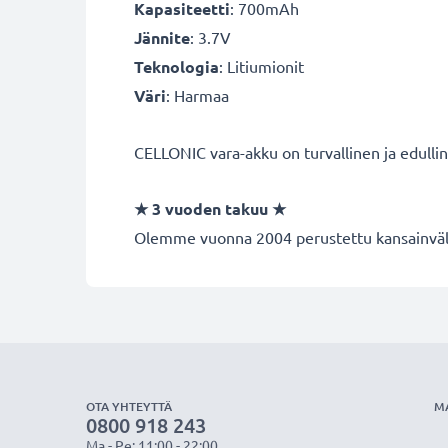
Kapasiteetti
: 700mAh
Jännite
: 3.7V
Teknologia
: Litiumionit
Väri
: Harmaa
CELLONIC vara-akku on turvallinen ja edulli
★
3 vuoden takuu
★
Olemme vuonna 2004 perustettu kansainvälin
OTA YHTEYTTÄ
M
0800 918 243
Ma - Pe: 11:00 - 22:00