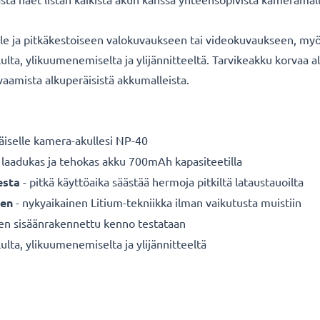
lle ja pitkäkestoiseen valokuvaukseen tai videokuvaukseen, myös
ululta, ylikuumenemiselta ja ylijännitteeltä. Tarvikeakku korva
rvaamista alkuperäisistä akkumalleista.
äiselle
kamera-akullesi NP-40
 laadukas ja tehokas akku 700mAh kapasiteetilla
esta
- pitkä käyttöaika säästää hermoja pitkiltä lataustauoilta
een
- nykyaikainen Litium-tekniikka ilman vaikutusta muistiin
nen sisäänrakennettu kenno testataan
ulta, ylikuumenemiselta ja ylijännitteeltä