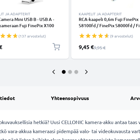
IT JA ADAPTERIT
KAAPELIT JA ADAPTERIT
Camera Mini USB B - USB A -
RCA-kaapeli 0,6m Fuji FinePix
kameraan Fuji FinePix X100
S8100fd / FinePix S8000fd / F
 X20 SL300 X-Pro1 REAL 3D
S5800 / FinePix F650 / FinePi
(137 arvostelut)
(9 arvostelut)
 S4000 XF1 SL280 S2950 T595 -
- Ääni- ja videokaapeli RCA-
 1.5m, nopea 1A, PVC-
liittimellä, AV-johdon sopivuus
Erikoishinta
€
9,45 €
Normaali hinta
9,95 €
ajohto tuotemerkiltä
DVD, blu-ray, kamera, pelikons
NIC
 tiedot
Yhteensopivuus
Arv
lokuvauksellisia hetkiä? Uusi CELLONIC
kamera-akku antaa taas 
itkö vara-akkua kameraasi pidempää valo- tai videokuvausta va
sta näet listan kaikista akun kanssa yhteensopivista kameramall