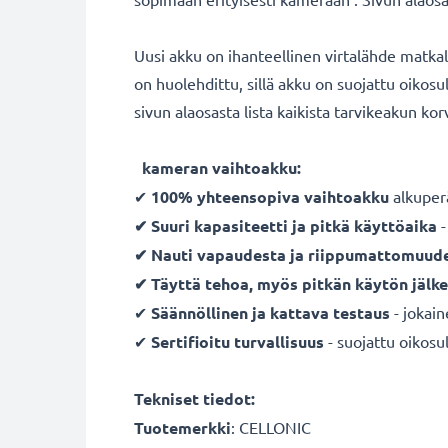
Uusi akku on ihanteellinen virtalähde matka
on huolehdittu, sillä akku on suojattu oikos
sivun alaosasta lista kaikista tarvikeakun ko
kameran vaihtoakku:
✔
100% yhteensopiva vaihtoakku
alkuper
✔ Suuri kapasiteetti ja pitkä käyttöaika
-
✔ Nauti vapaudesta ja riippumattomuud
✔ Täyttä tehoa, myös pitkän käytön jälk
✔
Säännöllinen ja kattava testaus
- jokai
✔
Sertifioitu turvallisuus
- suojattu oikosul
Tekniset tiedot:
Tuotemerkki
:
CELLONIC