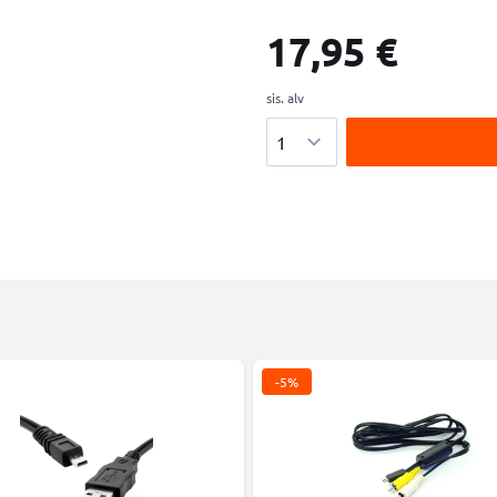
17,95 €
sis. alv
Määrä
-5%