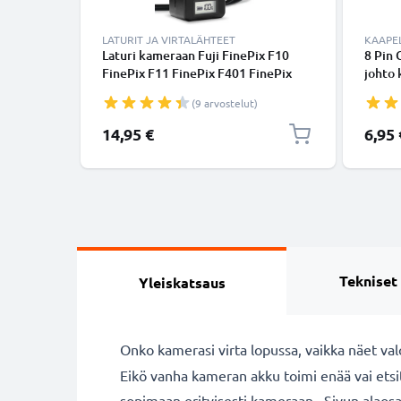
LATURIT JA VIRTALÄHTEET
KAAPEL
Laturi kameraan Fuji FinePix F10
8 Pin 
FinePix F11 FinePix F401 FinePix
johto 
F410 FinePix F601 FinePix M603 -
X100s
(9 arvostelut)
kameran NP-60, NP-120, NP-40
F31fd
tarvikelaturi
Musta
14,95 €
6,95 
kamer
CELLO
Tekniset
Yleiskatsaus
Onko kamerasi virta lopussa, vaikka näet va
Eikö vanha kameran akku toimi enää vai ets
sopimaan erityisesti kameraan . Sivun alaosa