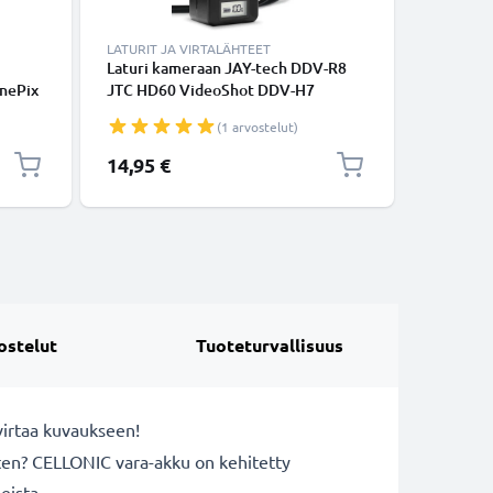
LATURIT JA VIRTALÄHTEET
KAAPELIT
Laturi kameraan JAY-tech DDV-R8
Mini USB 
inePix
JTC HD60 VideoShot DDV-H7
tiedonsi
x F50fd
VideoShot Full HD12z - kameran
Musta PV
(1 arvostelut)
tarvikelaturi
 TV,
14,95 €
6,95 €
oli
ostelut
Tuoteturvallisuus
virtaa kuvaukseen!
rten? CELLONIC vara-akku on kehitetty
eista.