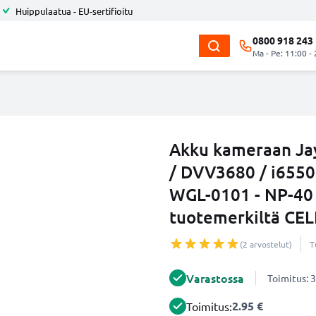
Huippulaatua - EU-sertifioitu
0800 918 243
Ma - Pe: 11:00 -
Akku kameraan Ja
/ DVV3680 / i6550
WGL-0101 - NP-40
tuotemerkiltä CE
(2 arvostelut)
T
Varastossa
Toimitus: 3
2.95 €
Toimitus: