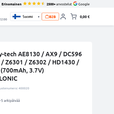
Erinomainen
2500+
arvostelut
Google
B2B
0,00 €
▾
Vaihda miniva
 22:00
y-tech AE8130 / AX9 / DC596
 / Z6301 / Z6302 / HD1430 /
 (700mAh, 3.7V)
LLONIC
uotenumero: 400020
-5 arkipäivää