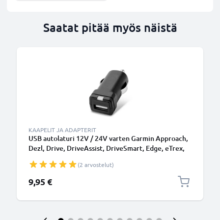
Saatat pitää myös näistä
KAAPELIT JA ADAPTERIT
USB autolaturi 12V / 24V varten Garmin Approach,
Dezl, Drive, DriveAssist, DriveSmart, Edge, eTrex,
GPSMAP, Nüvi, Oregon, Zumo USB latausadapteri
(2 arvostelut)
9,95 €