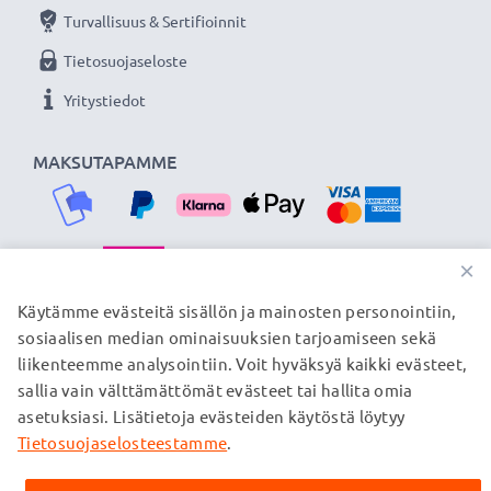
Turvallisuus & Sertifioinnit
Tietosuojaseloste
Yritystiedot
MAKSUTAPAMME
×
TOIMITUSKUMPPANIMME
Käytämme evästeitä sisällön ja mainosten personointiin,
sosiaalisen median ominaisuuksien tarjoamiseen sekä
liikenteemme analysointiin. Voit hyväksyä kaikki evästeet,
sallia vain välttämättömät evästeet tai hallita omia
© subtel.fi 2026
asetuksiasi. Lisätietoja evästeiden käytöstä löytyy
Kaikki hinnat sisältävät arvonlisäveron, mutta ei
toimituskuluja. Kaikki sivuillamme mainitut tavaramerkit ovat
Tietosuojaselosteestamme
.
omistajiensa rekisteröimiä tavaramerkkejä, ja ne mainitaan
verkkosivuillamme ainoastaan tuotteitamme koskevan