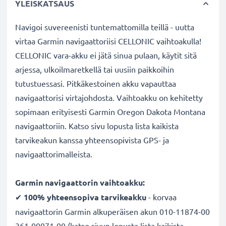
YLEISKATSAUS
Navigoi suvereenisti tuntemattomilla teillä - uutta
virtaa Garmin navigaattoriisi CELLONIC vaihtoakulla!
CELLONIC vara-akku ei jätä sinua pulaan, käytit sitä
arjessa, ulkoilmaretkellä tai uusiin paikkoihin
tutustuessasi. Pitkäkestoinen akku vapauttaa
navigaattorisi virtajohdosta. Vaihtoakku on kehitetty
sopimaan erityisesti Garmin Oregon Dakota Montana
navigaattoriin. Katso sivu lopusta lista kaikista
tarvikeakun kanssa yhteensopivista GPS- ja
navigaattorimalleista.
Garmin navigaattorin vaihtoakku:
✔
100% yhteensopiva
tarvikeakku
- korvaa
navigaattorin Garmin alkuperäisen akun 010-11874-00
361-00071-00 (katso sivun lopusta lista kaikista