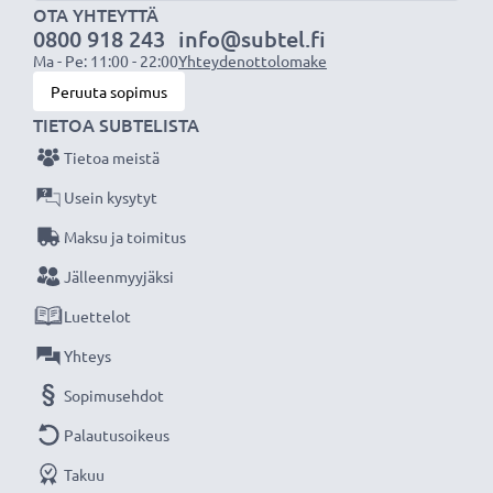
Kapasiteetti
: 4x 2600mAh AA
OTA YHTEYTTÄ
0800 918 243
info@subtel.fi
Jännite
: 2,4V (4x 1,2V)
Ma - Pe: 11:00 - 22:00
Yhteydenottolomake
Teknologia
: NiMH
Peruuta sopimus
TIETOA SUBTELISTA
Vaihda tai korvaa
- ihanteellinen vaihtoakku
Tietoa meistä
kadonneelle, tyhjentyneelle tai vialliselle akulle.
Sopii myös vara-akuksi
- CELLONIC tarvikeakku on
Usein kysytyt
tehokas ja turvallinen sekä edullinen.
Maksu ja toimitus
Jälleenmyyjäksi
★
3 vuoden takuu
★
Luettelot
Olemme vuonna 2004 perustettu kansainvälinen
verkkokauppa, joka tarjoaa laadukkaita tuotteita, ja
Yhteys
siksi tarjoamme 36 kuukauden takuun!
Sopimusehdot
Palautusoikeus
Takuu