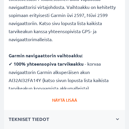
navigaattorisi virtajohdosta. Vaihtoakku on kehitetty
sopimaan erityisesti Garmin üvi 2597, Nüvi 2599
navigaattoriin. Katso sivu lopusta lista kaikista
tarvikeakun kanssa yhteensopivista GPS- ja
navigaattorimalleista.
Garmin navigaattorin vaihtoakku:
✔
100% yhteensopiva
tarvikeakku
- korvaa
navigaattorin Garmin alkuperäisen akun
AI32AI32FA14Y (katso sivun lopusta lista kaikista
tarvikeakun korvaamista akkumalleista)
✔
Pitkä käyttöaika
- laadukas ja tehokas akku, suuri
NÄYTÄ LISÄÄ
1000mAh kapasiteetti
✔
Nauti navigoinnista ilman virtajohtoa
- pitkä
TEKNISET TIEDOT
käyttöaika vapauttaa lataustauoilta