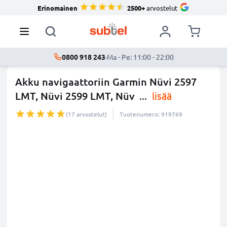
Erinomainen
2500+
arvostelut
0800 918 243
·
Ma - Pe: 11:00 - 22:00
Akku navigaattoriin Garmin Nüvi 2597
LMT, Nüvi 2599 LMT, Nüv
...
lisää
(17 arvostelut)
Tuotenumero: 919769