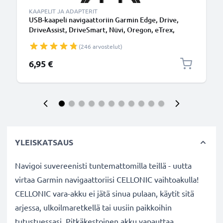
KAAPELIT JA ADAPTERIT
USB-kaapeli navigaattoriin Garmin Edge, Drive,
DriveAssist, DriveSmart, Nüvi, Oregon, eTrex,
GPSMAP - 1A, 1m latausjohto. Musta PVC kaapeli
(246 arvostelut)
6,95 €
YLEISKATSAUS
Navigoi suvereenisti tuntemattomilla teillä - uutta
virtaa Garmin navigaattoriisi CELLONIC vaihtoakulla!
CELLONIC vara-akku ei jätä sinua pulaan, käytit sitä
arjessa, ulkoilmaretkellä tai uusiin paikkoihin
tutustuessasi. Pitkäkestoinen akku vapauttaa