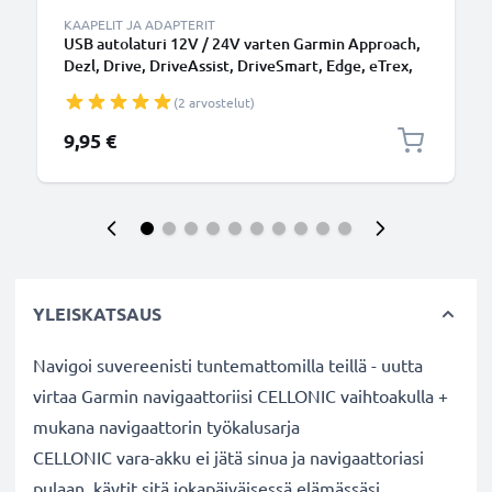
KAAPELIT JA ADAPTERIT
USB autolaturi 12V / 24V varten Garmin Approach,
Dezl, Drive, DriveAssist, DriveSmart, Edge, eTrex,
GPSMAP, Nüvi, Oregon, Zumo USB latausadapteri
(2 arvostelut)
9,95 €
YLEISKATSAUS
Navigoi suvereenisti tuntemattomilla teillä - uutta
virtaa Garmin navigaattoriisi CELLONIC vaihtoakulla +
mukana navigaattorin työkalusarja
CELLONIC vara-akku ei jätä sinua ja navigaattoriasi
pulaan, käytit sitä jokapäiväisessä elämässäsi,