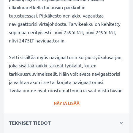
ulkoilmaretkellä tai uusiin paikkoihin
tutustuessasi. Pitkäkestoinen akku vapauttaa
navigaattorisi virtajohdosta. Tarvikeakku on kehitetty
sopimaan erityisesti nüvi 2595LMT, nüvi 2495LMT,
nüvi 2475LT navigaattoriin.
Setti sisältää myös navigaattorin korjaustyökalusarjan,
joka sisältää kaikki tärkeät työkalut, kuten
tarkkuusruuvimeisselit. Näin voit avata navigaattorisi
ja vaihtaa akun itse tai korjata navigaattoriasi.
Työkalumme ovat ruostumattomia ja saat niistä hyvän
otteen. Nyt akku + tarkkuustyökalut edullisessa
NÄYTÄ LISÄÄ
setissä!
TEKNISET TIEDOT
Navigaattorin vaihtoakku:
✔
100% yhteensopiva
tarvikeakku
- korvaa