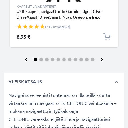
KAAPELIT JA ADAPTERIT
USB-kaapeli navigaattoriin Garmin Edge, Drive,
DriveAssist, DriveSmart, Nüvi, Oregon, eTrex,
GPSMAP - 1A, 1m latausjohto. Musta PVC kaapeli
(246 arvostelut)
6,95 €
YLEISKATSAUS
Navigoi suvereenisti tuntemattomilla teillä - uutta
virtaa Garmin navigaattoriisi CELLONIC vaihtoakulla +
mukana navigaattorin työkalusarja
CELLONIC vara-akku ei jätä sinua ja navigaattoriasi
pulaan, käytit sitä jokapäiväisessä elämässäsi,