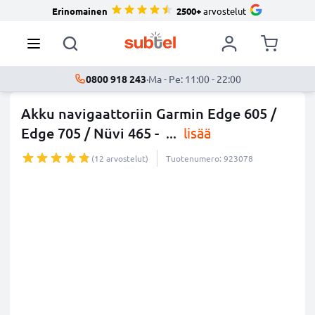
Erinomainen
2500+
arvostelut
0800 918 243
·
Ma - Pe: 11:00 - 22:00
Akku navigaattoriin Garmin Edge 605 /
Edge 705 / Nüvi 465 -
...
lisää
(12 arvostelut)
Tuotenumero: 923078