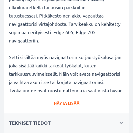
ulkoilmaretkellä tai uusiin paikkoihin
tutustuessasi. Pitkäkestoinen akku vapauttaa
navigaattorisi virtajohdosta. Tarvikeakku on kehitetty
sopimaan erityisesti Edge 605, Edge 705
navigaattoriin.
Setti sisältää myös navigaattorin korjaustyökalusarjan,
joka sisältää kaikki tärkeät työkalut, kuten
tarkkuusruuvimeisselit. Näin voit avata navigaattorisi
ja vaihtaa akun itse tai korjata navigaattoriasi.
Työkalumme ovat ruostumattomia ja saat niistä hyvän
otteen. Nyt akku + tarkkuustyökalut edullisessa
NÄYTÄ LISÄÄ
setissä!
TEKNISET TIEDOT
Navigaattorin vaihtoakku:
✔
100% yhteensopiva
tarvikeakku
- korvaa