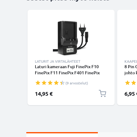
LATURIT JA VIRTALÄHTEET
KAAPEL
Laturi kameraan Fuji FinePix F10
8 Pin 
FinePix F11 FinePix F401 FinePix
johto 
F410 FinePix F601 FinePix M603 -
X100s
(9 arvostelut)
kameran NP-60, NP-120, NP-40
F31fd
tarvikelaturi
Musta
14,95 €
6,95 
kamer
CELLO