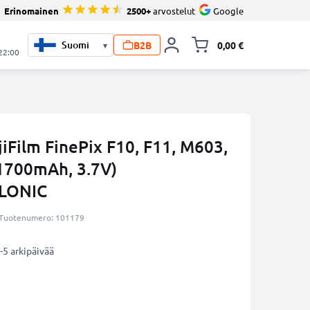
Erinomainen
2500+
arvostelut
Google
B2B
0,00 €
▾
Vaihda miniva
 22:00
iFilm FinePix F10, F11, M603,
1700mAh, 3.7V)
LLONIC
Tuotenumero: 101179
-5 arkipäivää