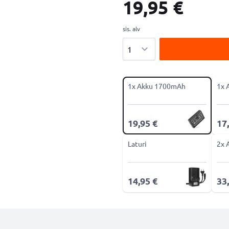
19,95 €
sis. alv
Määrä
1x Akku 1700mAh
1x 
19,95 €
17
Laturi
2x 
14,95 €
33