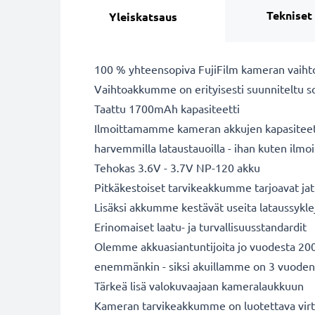
Tekniset
Yleiskatsaus
100 % yhteensopiva FujiFilm kameran vaiht
Vaihtoakkumme on erityisesti suunniteltu s
Taattu 1700mAh kapasiteetti
Ilmoittamamme kameran akkujen kapasiteetit 
harvemmilla lataustauoilla - ihan kuten ilm
Tehokas 3.6V - 3.7V NP-120 akku
Pitkäkestoiset tarvikeakkumme tarjoavat jatk
Lisäksi akkumme kestävät useita lataussykle
Erinomaiset laatu- ja turvallisuusstandardit
Olemme akkuasiantuntijoita jo vuodesta 2004
enemmänkin - siksi akuillamme on 3 vuoden
Tärkeä lisä valokuvaajaan kameralaukkuun
Kameran tarvikeakkumme on luotettava virta