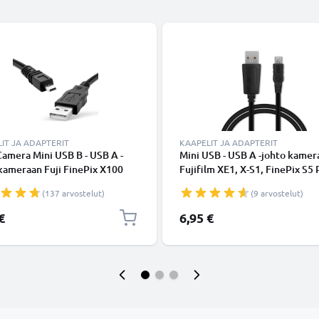
IT JA ADAPTERIT
KAAPELIT JA ADAPTERIT
Camera Mini USB B - USB A -
Mini USB - USB A -johto kamer
kameraan Fuji FinePix X100
Fujifilm XE1, X-S1, FinePix S5 
 X20 SL300 X-Pro1 REAL 3D
S5500, S6500fd, S7000, S8600
(137 arvostelut)
(9 arvostelut)
 S4000 XF1 SL280 S2950 T595 -
S9100, S9500, S9600 - Musta 
 1.5m, nopea 1A, PVC-
nopea 1A, PVC-kamerajohto
€
6,95 €
ajohto tuotemerkiltä
tuotemerkiltä CELLONIC
NIC