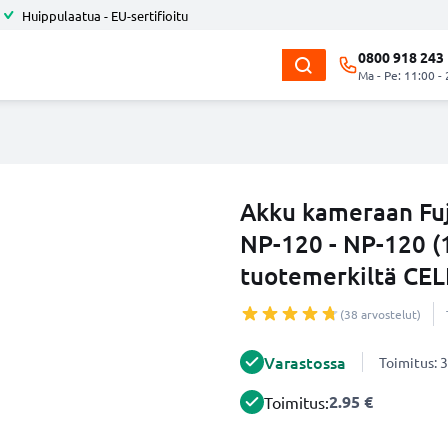
Huippulaatua - EU-sertifioitu
0800 918 243
Ma - Pe: 11:00 -
Akku kameraan Fuj
NP-120 - NP-120 (
tuotemerkiltä CE
(38 arvostelut)
Varastossa
Toimitus: 3
2.95 €
Toimitus: