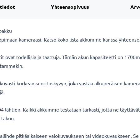
 tiedot
Yhteensopivuus
Arv
oakku
opimaan kameraasi. Katso koko lista akkumme kanssa yhteensopi
ovat todellisia ja taattuja. Tämän akun kapasiteetti on 1700m
oitammekin.
uvasti korkean suorituskyvyn, joka vastaa alkuperäisen kameran
jä.
 lähtien. Kaikki akkumme testataan tarkasti, jotta ne täyttäv
 takuu.
lähde pitkäaikaiseen valokuvaukseen tai videokuvaukseen. Se s