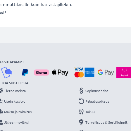
mmattilaisille kuin harrastajillekin.
nyt!
AKSUTAPAMME
ETOA SUBTELISTA
Tietoa meistä
Sopimusehdot
Usein kysytyt
Palautusoikeus
Maksu ja toimitus
Takuu
Jälleenmyyjäksi
Turvallisuus & Sertifioinnit