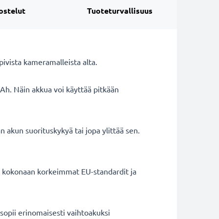
ostelut
Tuoteturvallisuus
vista kameramalleista alta.
Ah. Näin akkua voi käyttää pitkään
 akun suorituskykyä tai jopa ylittää sen.
ät kokonaan korkeimmat EU-standardit ja
opii erinomaisesti vaihtoakuksi