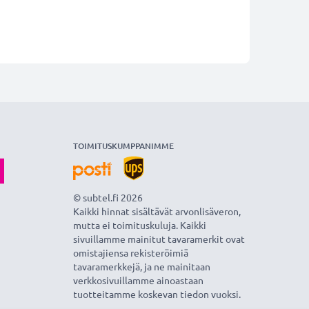
TOIMITUSKUMPPANIMME
© subtel.fi 2026
Kaikki hinnat sisältävät arvonlisäveron,
mutta ei toimituskuluja. Kaikki
sivuillamme mainitut tavaramerkit ovat
omistajiensa rekisteröimiä
tavaramerkkejä, ja ne mainitaan
verkkosivuillamme ainoastaan
tuotteitamme koskevan tiedon vuoksi.