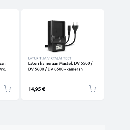
LATURIT JA VIRTALÄHTEET
KAAPELIT
aan
Laturi kameraan Mustek DV 5500 /
USB C Ty
Pro,
DV 5600 / DV 6500 - kameran
lataus- j
,
tarvikelaturi
USB C Ty
1m,
USB-kaap
14,95 €
6,95 €