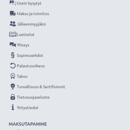
takuu!
Usein kysytyt
Maksu ja toimitus
Jälleenmyyjäksi
Luettelot
Yhteys
Sopimusehdot
Palautusoikeus
Takuu
Turvallisuus & Sertifioinnit
Tietosuojaseloste
Yritystiedot
MAKSUTAPAMME