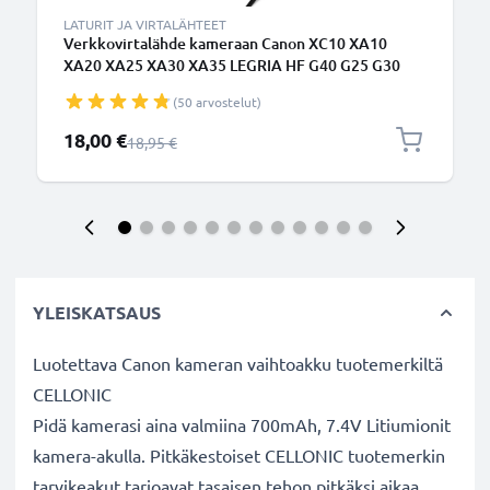
LATURIT JA VIRTALÄHTEET
Verkkovirtalähde kameraan Canon XC10 XA10
XA20 XA25 XA30 XA35 LEGRIA HF G40 G25 G30
HF200 FS200 FS300 FS306 VIXIA HF G20 G10 HV30
(50 arvostelut)
HF10 HF20 HG10 HG20 ZR500 - ca. 3m johto, CA-
570, 8.4V virtalähde/dummy-akku pitkäkestoiseen
Erikoishinta
18,00 €
Normaali hinta
18,95 €
kuvaukseen
YLEISKATSAUS
Luotettava Canon kameran vaihtoakku tuotemerkiltä
CELLONIC
Pidä kamerasi aina valmiina 700mAh, 7.4V Litiumionit
kamera-akulla. Pitkäkestoiset CELLONIC tuotemerkin
tarvikeakut tarjoavat tasaisen tehon pitkäksi aikaa,