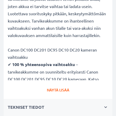
joten akkua ei tarvitse vaihtaa tai ladata usein.
Luotettava suorituskyky pitkään, keskeytymättömään
kuvaukseen. Tarvikeakkumme on ihanteellinen
vaihtoakuksi vanhan akun tilalle tai vara-akuksi niin
valokuvauksen ammattilaisille kuin harrastajillekin.
Canon DC100 DC201 DC95 DC10 DC20 kameran
vaihtoakku
✔
100 % yhteensopiva vaihtoakku
–
tarvikeakkumme on suunniteltu erityisesti Canon
DC100 DC201 DC95 DC10 DC20 kameraan. Katso
yhteensopivuus-kohdasta koko lista yhteensopivista
NÄYTÄ LISÄÄ
kameramalleista
✔
Taattu 700mAh kapasiteetti
– 700mAh 7.4V
TEKNISET TIEDOT
tehoa pitkäkestoiseen kuvaukseen
✔
Litiumionit teknologia
– vakaa virransyöttö,