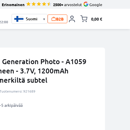
Erinomainen
2500+
arvostelut
Google
B2B
0,00 €
▾
Vaihda miniva
 22:00
. Generation Photo - A1059
meen - 3.7V, 1200mAh
merkiltä subtel
Tuotenumero: 921689
-5 arkipäivää