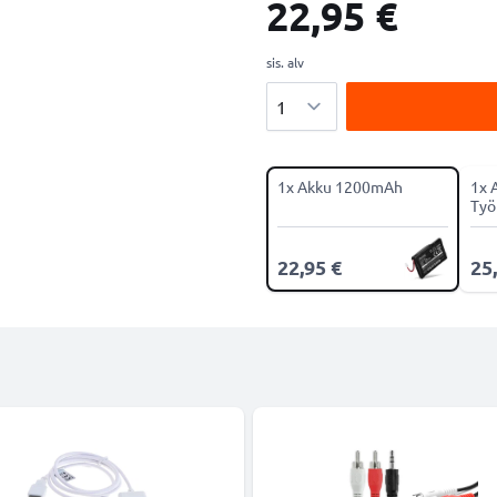
22,95 €
sis. alv
Määrä
1x Akku 1200mAh
1x 
Työ
22,95 €
25