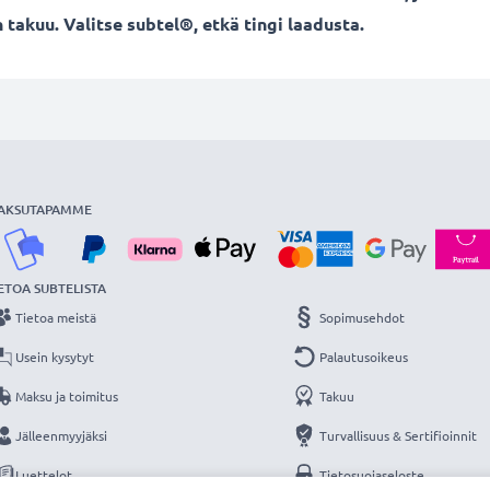
 takuu. Valitse subtel®, etkä tingi laadusta.
AKSUTAPAMME
ETOA SUBTELISTA
Tietoa meistä
Sopimusehdot
Usein kysytyt
Palautusoikeus
Maksu ja toimitus
Takuu
Jälleenmyyjäksi
Turvallisuus & Sertifioinnit
Luettelot
Tietosuojaseloste