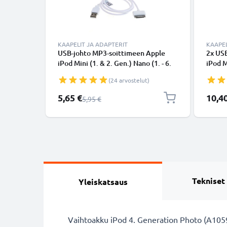
KAAPELIT JA ADAPTERIT
KAAPEL
USB-johto MP3-soittimeen Apple
2x US
iPod Mini (1. & 2. Gen.) Nano (1. - 6.
iPod M
Gen.) Touch (1. - 4. Gen.) - MA591G -
Touch 
(24 arvostelut)
480 MBit/s - USB 2.0, 1m
MBit/s
datakaapeli. Valkoinen USB-kaapeli
Valko
Erikoishinta
Erikoi
5,65 €
10,4
Normaali hinta
5,95 €
Tekniset
Yleiskatsaus
Vaihtoakku iPod 4. Generation Photo (A105