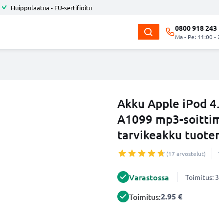
Huippulaatua - EU-sertifioitu
0800 918 243
Ma - Pe: 11:00 -
Akku Apple iPod 4
A1099 mp3-soitti
tarvikeakku tuote
(17 arvostelut)
Varastossa
Toimitus: 3
2.95 €
Toimitus: