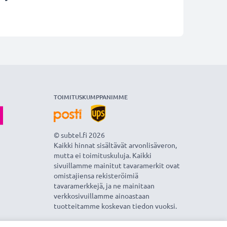
TOIMITUSKUMPPANIMME
© subtel.fi 2026
Kaikki hinnat sisältävät arvonlisäveron,
mutta ei toimituskuluja. Kaikki
sivuillamme mainitut tavaramerkit ovat
omistajiensa rekisteröimiä
tavaramerkkejä, ja ne mainitaan
verkkosivuillamme ainoastaan
tuotteitamme koskevan tiedon vuoksi.