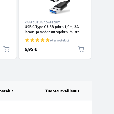
KAAPELIT JA ADAPTERIT
KAAPELIT
USB C Type C USB-johto 1,0m, 3A
USB-joht
lataus- ja tiedonsiirtojohto. Musta
14, 13, 12
USB C Type C - USB C Type C PVC
Lightning
(6 arvostelut)
USB-kaapeli
Valkoine
6,95 €
16,95 €
ostelut
Tuoteturvallisuus