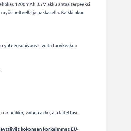
 Tehokas 1200mAh 3.7V akku antaa tarpeeksi
i myös helteellä ja pakkasella. Kaikki akun
o yhteensopivuus-sivulta tarvikeakun
a
on heikko, vaihda akku, älä laitettasi.
 täyttävät kokonaan korkeimmat EU-