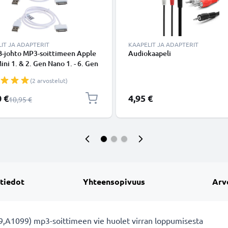
IT JA ADAPTERIT
KAAPELIT JA ADAPTERIT
B-johto MP3-soittimeen Apple
Audiokaapeli
ini 1. & 2. Gen Nano 1. - 6. Gen
1. - 4. Gen MA591G - 480
(2 arvostelut)
 - USB 2.0, 1m datakaapeli.
inen USB-kaapeli
shinta
0 €
4,95 €
Normaali hinta
10,95 €
 tiedot
Yhteensopivuus
Arv
9,A1099) mp3-soittimeen vie huolet virran loppumisesta