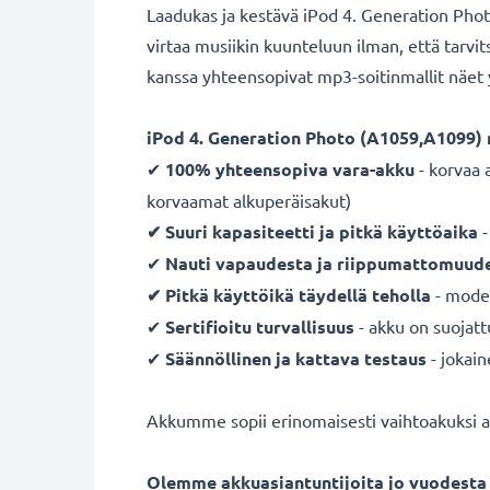
Laadukas ja kestävä iPod 4. Generation Pho
virtaa musiikin kuunteluun ilman, että tarvits
kanssa yhteensopivat mp3-soitinmallit näet 
iPod 4. Generation Photo (A1059,A1099)
✔
100% yhteensopiva vara-akku
- korvaa 
korvaamat alkuperäisakut)
✔ Suuri kapasiteetti ja pitkä käyttöaika
-
✔
Nauti vapaudesta ja riippumattomuud
✔ Pitkä käyttöikä täydellä teholla
- moder
✔
Sertifioitu turvallisuus
- akku on suojatt
✔
Säännöllinen ja kattava testaus
- jokai
Akkumme sopii erinomaisesti vaihtoakuksi alk
Olemme akkuasiantuntijoita jo vuodesta 