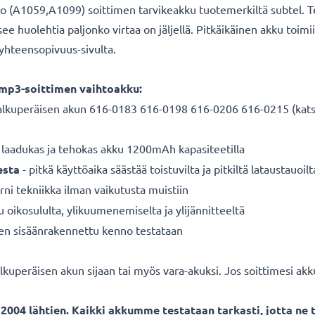
to (A1059,A1099) soittimen tarvikeakku tuotemerkiltä subtel.
ee huolehtia paljonko virtaa on jäljellä. Pitkäikäinen akku toimi
yhteensopivuus-sivulta.
 mp3-soittimen vaihtoakku:
alkuperäisen akun 616-0183 616-0198 616-0206 616-0215 (kats
 laadukas ja tehokas akku 1200mAh kapasiteetilla
esta
- pitkä käyttöaika säästää toistuvilta ja pitkiltä lataustauoilt
ni tekniikka ilman vaikutusta muistiin
u oikosululta, ylikuumenemiselta ja ylijännitteeltä
nen sisäänrakennettu kenno testataan
uperäisen akun sijaan tai myös vara-akuksi. Jos soittimesi akku 
2004 lähtien. Kaikki akkumme testataan tarkasti, jotta ne