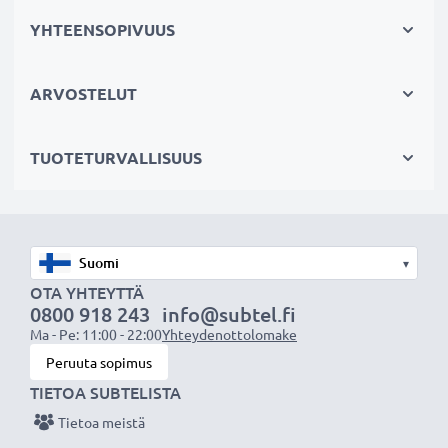
testataan erikseen
YHTEENSOPIVUUS
✔
100% yhteensopiva
- korvaa alkuperäisen tabletin
akun iPad A1664 (katso sivun lopusta kaikki
tarvikeakun korvaamat alkuperäiset akkumallit)
ARVOSTELUT
Tekniset tiedot:
TUOTETURVALLISUUS
Tuotemerkki
: CELLONIC vaihtoakku
Kapasiteetti
: 7300mAh
Jännite
: 3.82V
Teknologia
: Litiumpolymeeri
▾
Väri
: Musta
OTA YHTEYTTÄ
0800 918 243
info@subtel.fi
Ma - Pe: 11:00 - 22:00
Yhteydenottolomake
CELLONIC vaihtoakku - laatua edulliseen hintaan.
Peruuta sopimus
TIETOA SUBTELISTA
★
3 vuoden takuu
★
Tietoa meistä
Olemme vuonna 2004 perustettu kansainvälinen