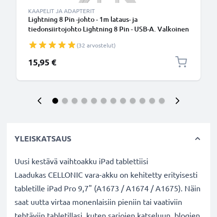
KAAPELIT JA ADAPTERIT
Lightning 8 Pin -johto - 1m lataus- ja
tiedonsiirtojohto Lightning 8 Pin - USB-A. Valkoinen
USB-kaapeli
(32 arvostelut)
15,95 €
YLEISKATSAUS
Uusi kestävä vaihtoakku iPad tablettiisi
Laadukas CELLONIC vara-akku on kehitetty erityisesti
tabletille iPad Pro 9,7" (A1673 / A1674 / A1675). Näin
saat uutta virtaa monenlaisiin pieniin tai vaativiin
tehtäviin tabletillasi, kuten sarjojen katseluun, blogien