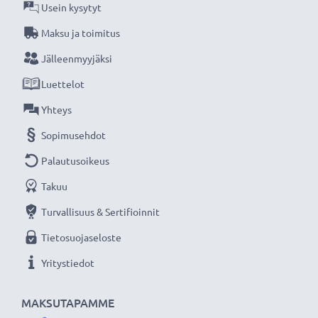
verkkokauppa, joka tarjoaa laadukkaita tuotteita, ja
Usein kysytyt
siksi tarjoamme 36 kuukauden takuun!
Maksu ja toimitus
Jälleenmyyjäksi
Luettelot
Yhteys
Sopimusehdot
Palautusoikeus
Takuu
Turvallisuus & Sertifioinnit
Tietosuojaseloste
Yritystiedot
MAKSUTAPAMME