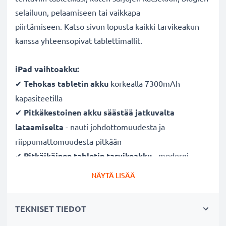
selailuun, pelaamiseen tai vaikkapa
piirtämiseen. Katso sivun lopusta kaikki tarvikeakun
kanssa yhteensopivat tablettimallit.
iPad vaihtoakku:
✔
Tehokas tabletin akku
korkealla 7300mAh
kapasiteetilla
✔
Pitkäkestoinen akku säästää jatkuvalta
lataamiselta
- nauti johdottomuudesta ja
riippumattomuudesta pitkään
✔
Pitkäikäinen tabletin tarvikeakku
- moderni
Litium-tekniikka ilman vaikutusta muistiin
NÄYTÄ LISÄÄ
✔
Turvallisuus taattu
- suojattu oikosululta,
ylikuumenemiselta ja ylijännitteeltä
TEKNISET TIEDOT
✔
Säännöllinen ja kattava testaus
- jokainen kenno