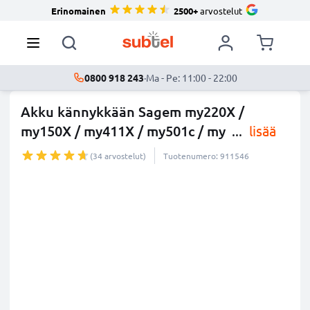
Erinomainen
2500+
arvostelut
0800 918 243
·
Ma - Pe: 11:00 - 22:00
Akku kännykkään Sagem my220X /
my150X / my411X / my501c / my
...
lisää
(34 arvostelut)
Tuotenumero: 911546