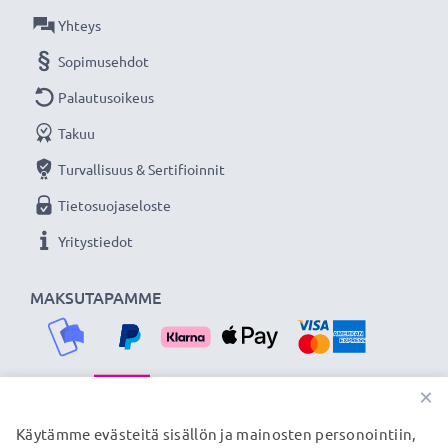
CELLONIC vaihtoakku - laatua edulliseen hintaan.
Yhteys
Sopimusehdot
★
3 vuoden takuu
★
Palautusoikeus
Olemme vuonna 2004 perustettu kansainvälinen
verkkokauppa, joka tarjoaa laadukkaita tuotteita, ja
Takuu
siksi tarjoamme 36 kuukauden takuun!
Turvallisuus & Sertifioinnit
Tietosuojaseloste
Yritystiedot
MAKSUTAPAMME
×
TOIMITUSKUMPPANIMME
Käytämme evästeitä sisällön ja mainosten personointiin,