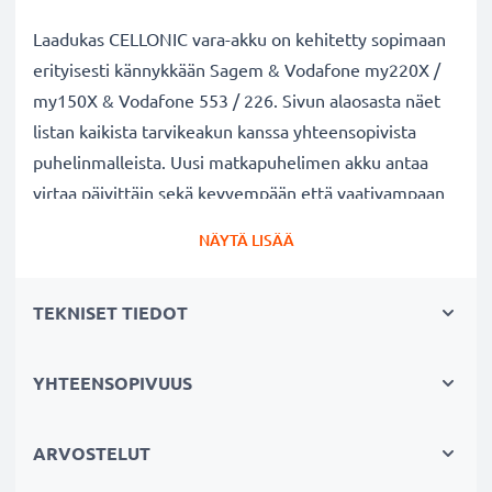
Laadukas CELLONIC vara-akku on kehitetty sopimaan
erityisesti kännykkään Sagem & Vodafone my220X /
my150X & Vodafone 553 / 226. Sivun alaosasta näet
listan kaikista tarvikeakun kanssa yhteensopivista
puhelinmalleista. Uusi matkapuhelimen akku antaa
virtaa päivittäin sekä kevyempään että vaativampaan
käyttöön.
NÄYTÄ LISÄÄ
Sagem & Vodafone my220X / my150X & Vodafone
TEKNISET TIEDOT
553 / 226 vaihtoakku:
✔
Nauti virtajohdosta
riippumattomuudesta
-
tarvikeakun pitkä käyttöaika vapauttaa jatkuvalta
YHTEENSOPIVUUS
lataamiselta
✔
Pitkäikäinen
akku
täydellä teholla
- moderni
ARVOSTELUT
Litium-tekniikka ilman vaikutusta muistiin