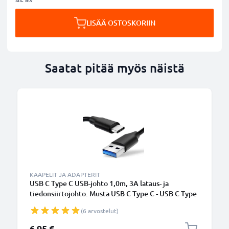
LISÄÄ OSTOSKORIIN
Saatat pitää myös näistä
KAAPELIT JA ADAPTERIT
USB C Type C USB-johto 1,0m, 3A lataus- ja
tiedonsiirtojohto. Musta USB C Type C - USB C Type
C PVC USB-kaapeli
(6 arvostelut)
6,95 €