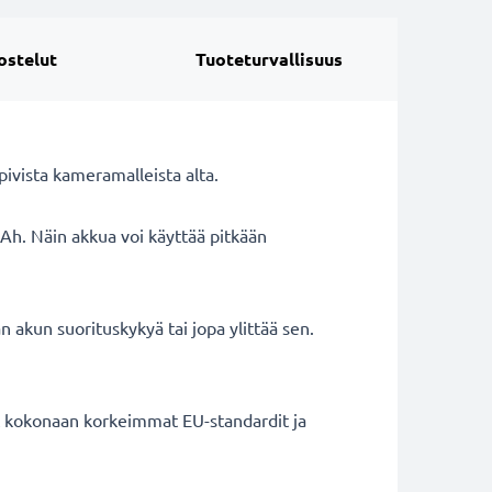
ostelut
Tuoteturvallisuus
vista kameramalleista alta.
Ah. Näin akkua voi käyttää pitkään
 akun suorituskykyä tai jopa ylittää sen.
ät kokonaan korkeimmat EU-standardit ja