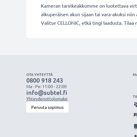
Kameran tarvikeakkumme on luotettava virta
alkuperäisen akun sijaan tai vara-akuksi niin a
Valitse CELLONIC, etkä tingi laadusta. Tilaa 
OTA YHTEYTTÄ
M
0800 918 243
Ma - Pe: 11:00 - 22:00
info@subtel.fi
TI
Yhteydenottolomake
Peruuta sopimus