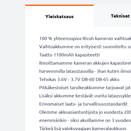
Tekniset
Yleiskatsaus
100 % yhteensopiva Ricoh kameran vaihtoa
Vaihtoakkumme on erityisesti suunniteltu s
Taattu 1100mAh kapasiteetti
Ilmoittamamme kameran akkujen kapasiteetit 
harvemmilla lataustauoilla - ihan kuten ilm
Tehokas 3.6V - 3.7V DB-60 DB-65 akku
Pitkäkestoiset tarvikeakkumme tarjoavat jatk
Lisäksi akkumme kestävät useita lataussykle
Erinomaiset laatu- ja turvallisuusstandardit
Olemme akkuasiantuntijoita jo vuodesta 2004
enemmänkin - siksi akuillamme on 3 vuoden
Tärkeä lisä valokuvaajaan kameralaukkuun