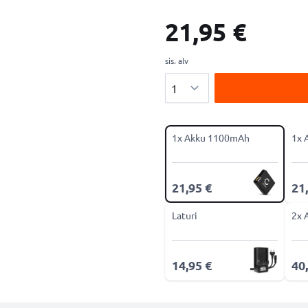
21,95 €
sis. alv
Määrä
1x Akku 1100mAh
1x 
21,95 €
21
Laturi
2x 
14,95 €
40