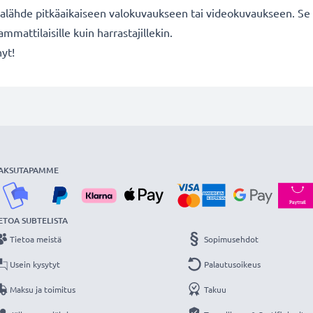
lähde pitkäaikaiseen valokuvaukseen tai videokuvaukseen. Se s
mmattilaisille kuin harrastajillekin.
nyt!
AKSUTAPAMME
ETOA SUBTELISTA
Tietoa meistä
Sopimusehdot
Usein kysytyt
Palautusoikeus
Maksu ja toimitus
Takuu