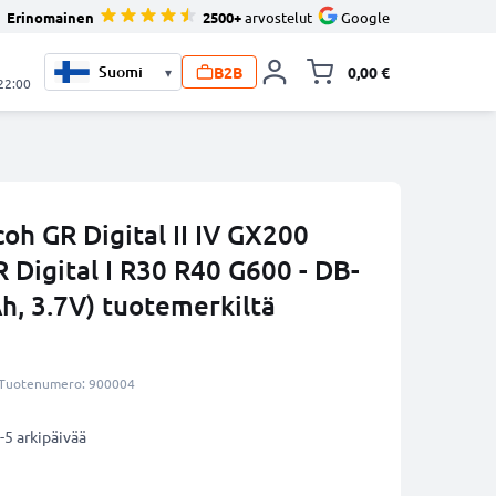
Erinomainen
2500+
arvostelut
Google
B2B
0,00 €
▾
Vaihda miniva
 22:00
oh GR Digital II IV GX200
 Digital I R30 R40 G600 - DB-
, 3.7V) tuotemerkiltä
Tuotenumero: 900004
-5 arkipäivää