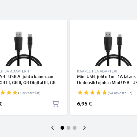
IT JA ADAPTERIT
KAAPELIT JA ADAPTERIT
SB - USB A -johto kameraan
Mini USB -johto 1m - 1A lataus-
R III, GR II, GR Digital III, GR
tiedonsiirtojohto Mini USB - U
 II, GR Digital IV, Caplio
Musta PVC USB-kaapeli
(2 arvostelut)
(54 arvostelut)
 Caplio 500SE, GX200 - Musta
opea 1A, PVC-kamerajohto
€
6,95 €
merkiltä CELLONIC