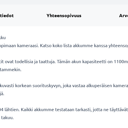
 tiedot
Yhteensopivuus
Arv
kku
opimaan kameraasi. Katso koko lista akkumme kanssa yhteensopi
ovat todellisia ja taattuja. Tämän akun kapasiteetti on 1100m
oitammekin.
uvasti korkean suorituskyvyn, joka vastaa alkuperäisen kameran
jä.
 lähtien. Kaikki akkumme testataan tarkasti, jotta ne täyttäv
 takuu.