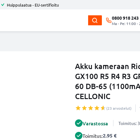
Huippulaatua - EU-sertifioitu
0800 918 243
Ma - Pe: 11:00 -
Akku kameraan Ric
GX100 R5 R4 R3 GR
60 DB-65 (1100mAh
CELLONIC
(23 arvostelut)
Varastossa
Toimitus: 3
2.95 €
Toimitus: