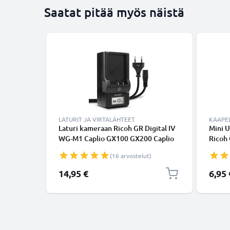
Saatat pitää myös näistä
LATURIT JA VIRTALÄHTEET
KAAPEL
Laturi kameraan Ricoh GR Digital IV
Mini U
WG-M1 Caplio GX100 GX200 Caplio
Ricoh G
R3 R30 R4 R40 R5 G600 - kameran
Digital
(16 arvostelut)
DB-60 DB-65 tarvikelaturi
GX100,
1m, n
14,95 €
6,95 
tuote