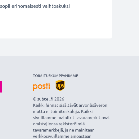
opii erinomaisesti vaihtoakuksi
TOIMITUSKUMPPANIMME
© subtel.fi 2026
Kaikki hinnat sisältävät arvonlisäveron,
mutta ei toimituskuluja. Kaikki
sivuillamme mainitut tavaramerkit ovat
omistajiensa rekisteröimiä
tavaramerkkejä, ja ne mainitaan
verkkosivuillamme ainoastaan