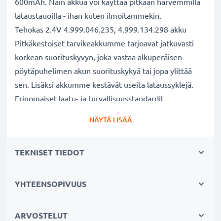
600mAh. Näin akkua voi käyttää pitkään harvemmilla
lataustauoilla - ihan kuten ilmoitammekin.
Tehokas 2.4V 4.999.046.235, 4.999.134.298 akku
Pitkäkestoiset tarvikeakkumme tarjoavat jatkuvasti
korkean suorituskyvyn, joka vastaa alkuperäisen
pöytäpuhelimen akun suorituskykyä tai jopa ylittää
sen. Lisäksi akkumme kestävät useita lataussyklejä.
Erinomaiset laatu- ja turvallisuusstandardit
Olemme akkuasiantuntijoita jo vuodesta 2004 lähtien.
NÄYTÄ LISÄÄ
Kaikki akkumme testataan tarkasti, jotta ne täyttävät
kokonaan korkeimmat EU-standardit ja enemmänkin -
TEKNISET TIEDOT
siksi akuillamme on 3 vuoden takuu.
Kestävä valinta
Jos laitteesi akku on heikko, vaihda akku, älä laitettasi.
YHTEENSOPIVUUS
Fiksumpi, edullisempi ja ympäristöystävällisempi
valinta. Näin säästät rahaa ja pienennät
ARVOSTELUT