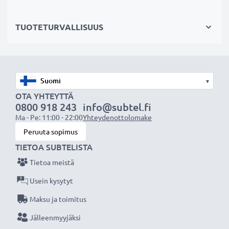
ympäristöjalanjälkeäsi. Akkumme sopii erinomaisesti
vaihtoakuksi alkuperäisen akun sijaan tai vara-akuksi.
TUOTETURVALLISUUS
Valitse CELLONIC, etkä tingi laadusta. Tilaa nyt!
▾
OTA YHTEYTTÄ
0800 918 243
info@subtel.fi
Ma - Pe: 11:00 - 22:00
Yhteydenottolomake
Peruuta sopimus
TIETOA SUBTELISTA
Tietoa meistä
Usein kysytyt
Maksu ja toimitus
Jälleenmyyjäksi