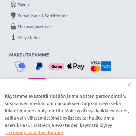
Takuu
Turvallisuus & Sertifioinnit
Tietosuojaseloste
Yritystiedot
MAKSUTAPAMME
×
TOIMITUSKUMPPANIMME
Käytämme evästeitä sisällön ja mainosten personointiin,
sosiaalisen median ominaisuuksien tarjoamiseen sekä
liikenteemme analysointiin. Voit hyväksyä kaikki evästeet,
sallia vain välttämättömät evästeet tai hallita omia
© subtel.fi 2026
asetuksiasi. Lisätietoja evästeiden käytöstä löytyy
Kaikki hinnat sisältävät arvonlisäveron, mutta ei
toimituskuluja. Kaikki sivuillamme mainitut tavaramerkit ovat
Tietosuojaselosteestamme
.