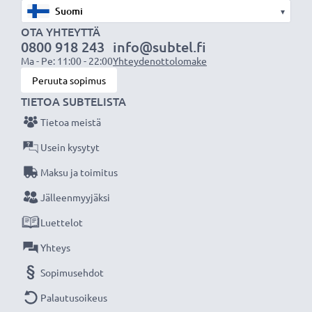
▾
Huomio:
Maksimaalisen akun suorituskyvyn,
OTA YHTEYTTÄ
tehokkuuden ja käyttöiän varmistamiseksi lataa akku
0800 918 243
info@subtel.fi
Ma - Pe: 11:00 - 22:00
Yhteydenottolomake
täyteen ennen ensimmäistä käyttökertaa.
Peruuta sopimus
TIETOA SUBTELISTA
Jokainen CELLONIC tarvikeakkumme testataan
tarkasti parhaan suorituskyvyn ja pitkäkestoisen
Tietoa meistä
tehokkuuden varmistamiseksi. Tilaa nyt, 3 vuoden
Usein kysytyt
takuu!
Maksu ja toimitus
Jälleenmyyjäksi
Luettelot
Yhteys
Sopimusehdot
Palautusoikeus