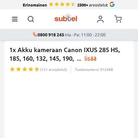
Erinomainen
2500+
arvostelut
0800 918 243
·
Ma - Pe: 11:00 - 22:00
1x Akku kameraan Canon IXUS 285 HS,
185, 160, 132, 145, 190,
...
lisää
(121 arvostelut)
Tuotenumero: 912408