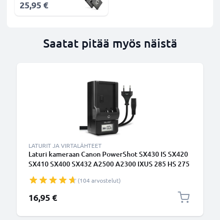
25,95 €
Saatat pitää myös näistä
LATURIT JA VIRTALÄHTEET
Laturi kameraan Canon PowerShot SX430 IS SX420
SX410 SX400 SX432 A2500 A2300 IXUS 285 HS 275
- kameran NB-11L NB-11LH tarvikelaturi
(104 arvostelut)
16,95 €