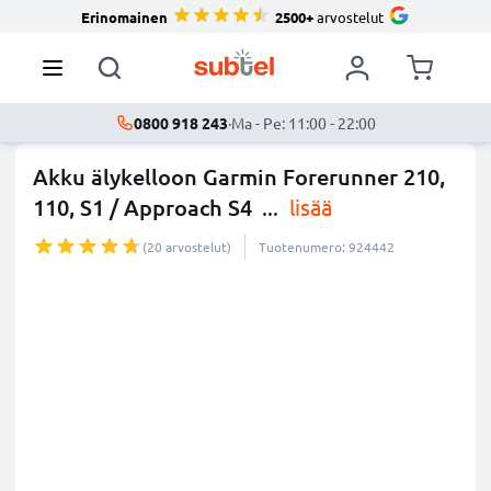
Erinomainen
2500+
arvostelut
0800 918 243
·
Ma - Pe: 11:00 - 22:00
Akku älykelloon Garmin Forerunner 210,
110, S1 / Approach S4
...
lisää
(20 arvostelut)
Tuotenumero: 924442