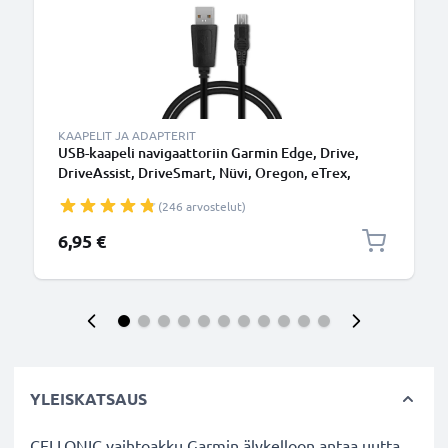
KAAPELIT JA ADAPTERIT
USB-kaapeli navigaattoriin Garmin Edge, Drive,
DriveAssist, DriveSmart, Nüvi, Oregon, eTrex,
GPSMAP - 1A, 1m latausjohto. Musta PVC kaapeli
(246 arvostelut)
6,95 €
YLEISKATSAUS
CELLONIC vaihtoakku Garmin älykelloon antaa uutta