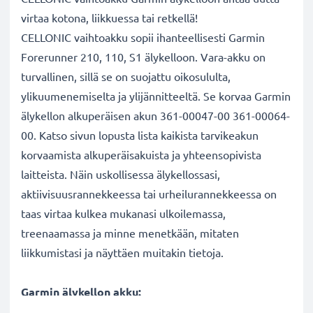
virtaa kotona, liikkuessa tai retkellä!
CELLONIC vaihtoakku sopii ihanteellisesti Garmin
Forerunner 210, 110, S1 älykelloon. Vara-akku on
turvallinen, sillä se on suojattu oikosululta,
ylikuumenemiselta ja ylijännitteeltä. Se korvaa Garmin
älykellon alkuperäisen akun 361-00047-00 361-00064-
00. Katso sivun lopusta lista kaikista tarvikeakun
korvaamista alkuperäisakuista ja yhteensopivista
laitteista. Näin uskollisessa älykellossasi,
aktiivisuusrannekkeessa tai urheilurannekkeessa on
taas virtaa kulkea mukanasi ulkoilemassa,
treenaamassa ja minne menetkään, mitaten
liikkumistasi ja näyttäen muitakin tietoja.
Garmin älykellon akku:
✔
100% yhteensopiva vaihtoakku
korvaa älykellon