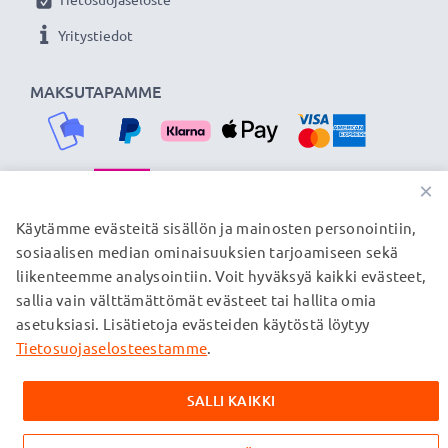
Yritystiedot
MAKSUTAPAMME
×
TOIMITUSKUMPPANIMME
Käytämme evästeitä sisällön ja mainosten personointiin,
sosiaalisen median ominaisuuksien tarjoamiseen sekä
liikenteemme analysointiin. Voit hyväksyä kaikki evästeet,
sallia vain välttämättömät evästeet tai hallita omia
© subtel.fi 2026
asetuksiasi. Lisätietoja evästeiden käytöstä löytyy
Kaikki hinnat sisältävät arvonlisäveron, mutta ei
toimituskuluja. Kaikki sivuillamme mainitut tavaramerkit ovat
Tietosuojaselosteestamme
.
omistajiensa rekisteröimiä tavaramerkkejä, ja ne mainitaan
verkkosivuillamme ainoastaan tuotteitamme koskevan
SALLI KAIKKI
tiedon vuoksi.